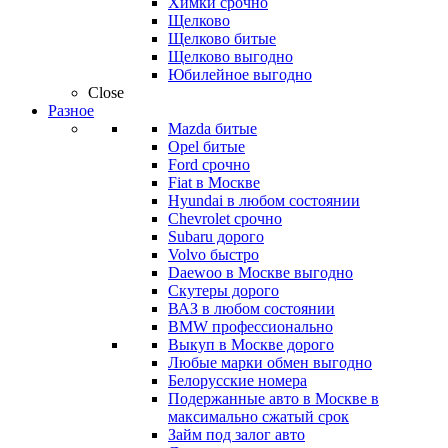
Химки срочно
Щелково
Щелково битые
Щелково выгодно
Юбилейное выгодно
Close
Разное
Mazda битые
Opel битые
Ford срочно
Fiat в Москве
Hyundai в любом состоянии
Chevrolet срочно
Subaru дорого
Volvo быстро
Daewoo в Москве выгодно
Скутеры дорого
ВАЗ в любом состоянии
BMW профессионально
Выкуп в Москве дорого
Любые марки обмен выгодно
Белорусские номера
Подержанные авто в Москве в
максимально сжатый срок
Займ под залог авто