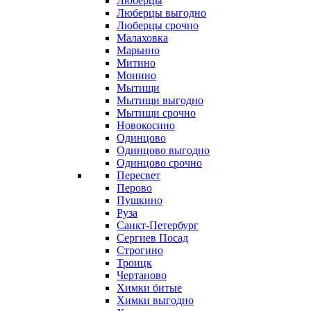
Люберцы
Люберцы выгодно
Люберцы срочно
Малаховка
Марьино
Митино
Монино
Мытищи
Мытищи выгодно
Мытищи срочно
Новокосино
Одинцово
Одинцово выгодно
Одинцово срочно
Пересвет
Перово
Пушкино
Руза
Санкт-Петербург
Сергиев Посад
Строгино
Троицк
Чертаново
Химки битые
Химки выгодно