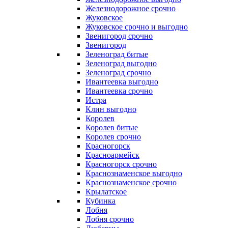
Железнодорожное срочно
Жуковское
Жуковское срочно и выгодно
Звенигород срочно
Звенигород
Зеленоград битые
Зеленоград выгодно
Зеленоград срочно
Ивантеевка выгодно
Ивантеевка срочно
Истра
Клин выгодно
Королев
Королев битые
Королев срочно
Красногорск
Красноармейск
Красногорск срочно
Краснознаменское выгодно
Краснознаменское срочно
Крылатское
Кубинка
Лобня
Лобня срочно