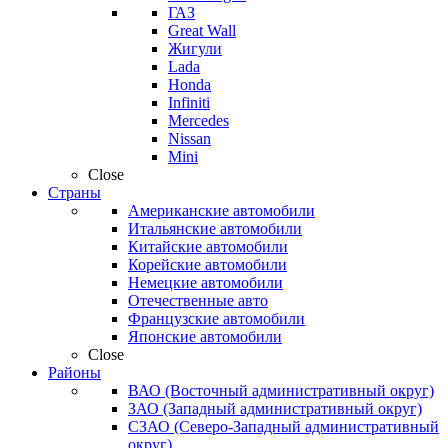
ГАЗ
Great Wall
Жигули
Lada
Honda
Infiniti
Mercedes
Nissan
Mini
Close
Страны
Американские автомобили
Итальянские автомобили
Китайские автомобили
Корейские автомобили
Немецкие автомобили
Отечественные авто
Французские автомобили
Японские автомобили
Close
Районы
ВАО (Восточный административный округ)
ЗАО (Западный административный округ)
СЗАО (Северо-Западный административный
округ)