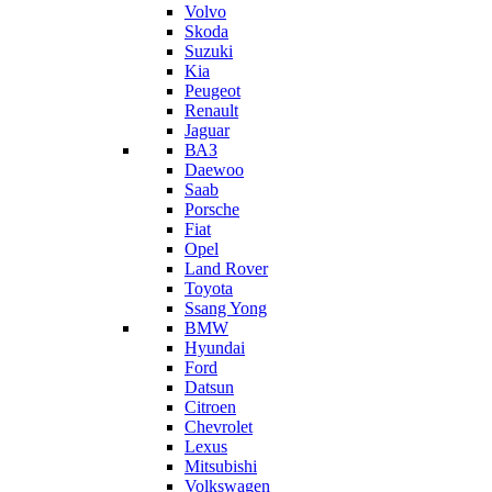
Volvo
Skoda
Suzuki
Kia
Peugeot
Renault
Jaguar
ВАЗ
Daewoo
Saab
Porsche
Fiat
Opel
Land Rover
Toyota
Ssang Yong
BMW
Hyundai
Ford
Datsun
Citroen
Chevrolet
Lexus
Mitsubishi
Volkswagen