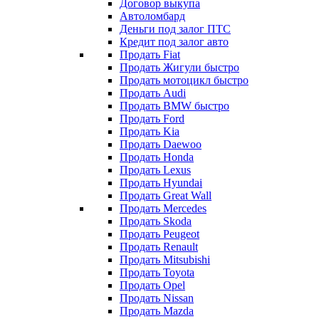
Договор выкупа
Автоломбард
Деньги под залог ПТС
Кредит под залог авто
Продать Fiat
Продать Жигули быстро
Продать мотоцикл быстро
Продать Audi
Продать BMW быстро
Продать Ford
Продать Kia
Продать Daewoo
Продать Honda
Продать Lexus
Продать Hyundai
Продать Great Wall
Продать Mercedes
Продать Skoda
Продать Peugeot
Продать Renault
Продать Mitsubishi
Продать Toyota
Продать Opel
Продать Nissan
Продать Mazda