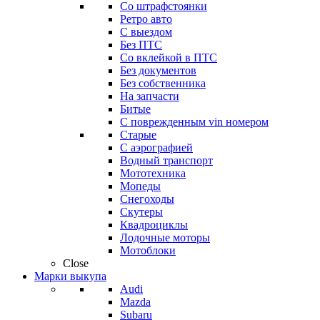
Со штрафстоянки
Ретро авто
С выездом
Без ПТС
Со вклейкой в ПТС
Без документов
Без собственника
На запчасти
Битые
С поврежденным vin номером
Старые
С аэрографией
Водный транспорт
Мототехника
Мопеды
Снегоходы
Скутеры
Квадроциклы
Лодочные моторы
Мотоблоки
Close
Марки выкупа
Audi
Mazda
Subaru