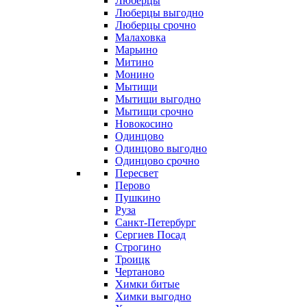
Люберцы
Люберцы выгодно
Люберцы срочно
Малаховка
Марьино
Митино
Монино
Мытищи
Мытищи выгодно
Мытищи срочно
Новокосино
Одинцово
Одинцово выгодно
Одинцово срочно
Пересвет
Перово
Пушкино
Руза
Санкт-Петербург
Сергиев Посад
Строгино
Троицк
Чертаново
Химки битые
Химки выгодно