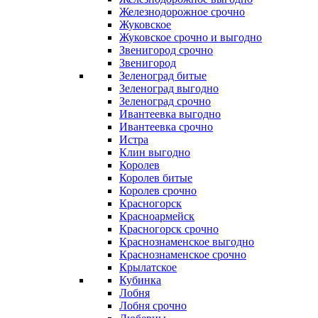
Железнодорожное срочно
Жуковское
Жуковское срочно и выгодно
Звенигород срочно
Звенигород
Зеленоград битые
Зеленоград выгодно
Зеленоград срочно
Ивантеевка выгодно
Ивантеевка срочно
Истра
Клин выгодно
Королев
Королев битые
Королев срочно
Красногорск
Красноармейск
Красногорск срочно
Краснознаменское выгодно
Краснознаменское срочно
Крылатское
Кубинка
Лобня
Лобня срочно