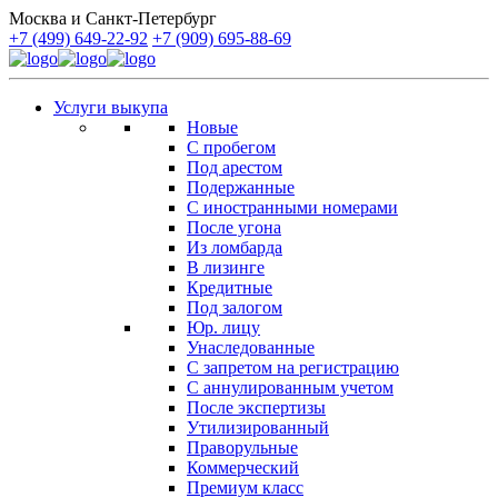
Москва и Санкт-Петербург
+7 (499) 649-22-92
+7 (909) 695-88-69
Услуги выкупа
Новые
С пробегом
Под арестом
Подержанные
С иностранными номерами
После угона
Из ломбарда
В лизинге
Кредитные
Под залогом
Юр. лицу
Унаследованные
С запретом на регистрацию
С аннулированным учетом
После экспертизы
Утилизированный
Праворульные
Коммерческий
Премиум класс