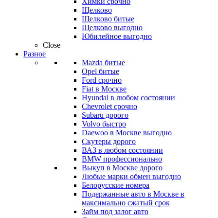
Химки срочно
Щелково
Щелково битые
Щелково выгодно
Юбилейное выгодно
Close
Разное
Mazda битые
Opel битые
Ford срочно
Fiat в Москве
Hyundai в любом состоянии
Chevrolet срочно
Subaru дорого
Volvo быстро
Daewoo в Москве выгодно
Скутеры дорого
ВАЗ в любом состоянии
BMW профессионально
Выкуп в Москве дорого
Любые марки обмен выгодно
Белорусские номера
Подержанные авто в Москве в
максимально сжатый срок
Займ под залог авто