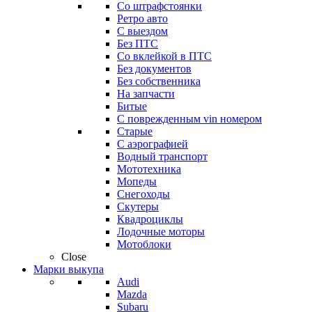
Со штрафстоянки
Ретро авто
С выездом
Без ПТС
Со вклейкой в ПТС
Без документов
Без собственника
На запчасти
Битые
С поврежденным vin номером
Старые
С аэрографией
Водный транспорт
Мототехника
Мопеды
Снегоходы
Скутеры
Квадроциклы
Лодочные моторы
Мотоблоки
Close
Марки выкупа
Audi
Mazda
Subaru