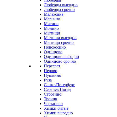
Люберцы
Люберцы выгодно
Люберцы срочно
Малаховка
Марьино
Митино
Монино
Мытищи
Мытищи выгодно
Мытищи срочно
Новокосино
Одинцово
Одинцово выгодно
Одинцово срочно
Пересвет
Перово
Пушкино
Руза
Санкт-Петербург
Сергиев Посад
Строгино
Троицк
Чертаново
Химки битые
Химки выгодно