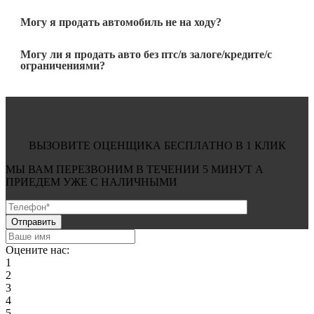
Могу я продать автомобиль не на ходу?
Могу ли я продать авто без птс/в залоге/кредите/с
ограничениями?
ВЫЗОВИТЕ ОЦЕНЩИКА БЕСПЛАТНО В 1 КЛИК
МЫ ВАМ ПЕРЕЗВОНИМ В ТЕЧЕНИИ
5 МИНУТ
А
ПРИЕДЕМ УЖЕ С
НАЛИЧНЫМИ
Оцените нас:
1
2
3
4
5