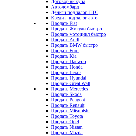
Договор выкупа
Автоломбард
Деньги под залог ПТС
Кредит под залог авто
Продать Fiat
Продать Жигули быстро
Продать мотоцикл быстро
Продать Audi
Продать BMW быстро
Продать Ford
Продать Kia
Продать Daewoo
Продать Honda
Продать Lexus
Продать Hyundai
Продать Great Wall
Продать Mercedes
Продать Skoda
Продать Peugeot
Продать Renault
Продать Mitsubishi
Продать Toyota
Продать Opel
Продать Nissan
Продать Mazda