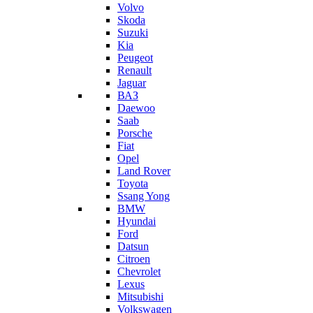
Volvo
Skoda
Suzuki
Kia
Peugeot
Renault
Jaguar
ВАЗ
Daewoo
Saab
Porsche
Fiat
Opel
Land Rover
Toyota
Ssang Yong
BMW
Hyundai
Ford
Datsun
Citroen
Chevrolet
Lexus
Mitsubishi
Volkswagen