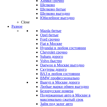
Химки срочно
Щелково
Щелково битые
Щелково выгодно
Юбилейное выгодно
Close
Разное
Mazda битые
Opel битые
Ford срочно
Fiat в Москве
Hyundai в любом состоянии
Chevrolet срочно
Subaru дорого
Volvo быстро
Daewoo в Москве выгодно
Скутеры дорого
ВАЗ в любом состоянии
BMW профессионально
Выкуп в Москве дорого
Любые марки обмен выгодно
Белорусские номера
Подержанные авто в Москве в
максимально сжатый срок
Займ под залог авто