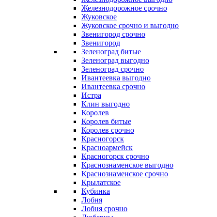
Железнодорожное срочно
Жуковское
Жуковское срочно и выгодно
Звенигород срочно
Звенигород
Зеленоград битые
Зеленоград выгодно
Зеленоград срочно
Ивантеевка выгодно
Ивантеевка срочно
Истра
Клин выгодно
Королев
Королев битые
Королев срочно
Красногорск
Красноармейск
Красногорск срочно
Краснознаменское выгодно
Краснознаменское срочно
Крылатское
Кубинка
Лобня
Лобня срочно