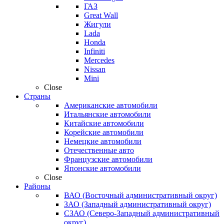
ГАЗ
Great Wall
Жигули
Lada
Honda
Infiniti
Mercedes
Nissan
Mini
Close
Страны
Американские автомобили
Итальянские автомобили
Китайские автомобили
Корейские автомобили
Немецкие автомобили
Отечественные авто
Французские автомобили
Японские автомобили
Close
Районы
ВАО (Восточный административный округ)
ЗАО (Западный административный округ)
СЗАО (Северо-Западный административный
округ)