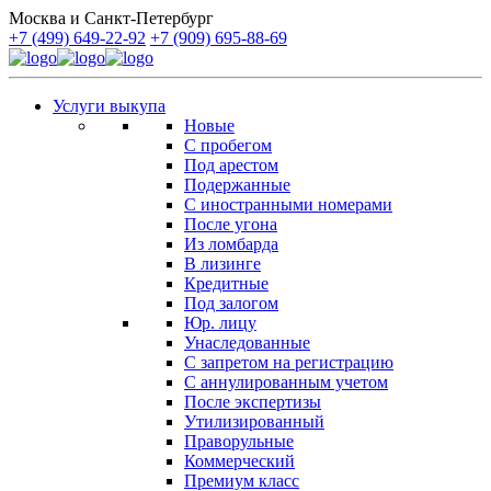
Москва и Санкт-Петербург
+7 (499) 649-22-92
+7 (909) 695-88-69
Услуги выкупа
Новые
С пробегом
Под арестом
Подержанные
С иностранными номерами
После угона
Из ломбарда
В лизинге
Кредитные
Под залогом
Юр. лицу
Унаследованные
С запретом на регистрацию
С аннулированным учетом
После экспертизы
Утилизированный
Праворульные
Коммерческий
Премиум класс