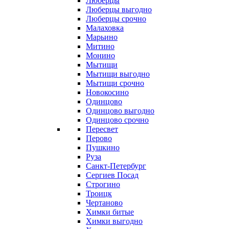
Люберцы
Люберцы выгодно
Люберцы срочно
Малаховка
Марьино
Митино
Монино
Мытищи
Мытищи выгодно
Мытищи срочно
Новокосино
Одинцово
Одинцово выгодно
Одинцово срочно
Пересвет
Перово
Пушкино
Руза
Санкт-Петербург
Сергиев Посад
Строгино
Троицк
Чертаново
Химки битые
Химки выгодно