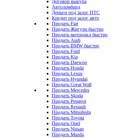
Договор выкупа
Автоломбард
Деньги под залог ПТС
Кредит под залог авто
Продать Fiat
Продать Жигули быстро
Продать мотоцикл быстро
Продать Audi
Продать BMW быстро
Продать Ford
Продать Kia
Продать Daewoo
Продать Honda
Продать Lexus
Продать Hyundai
Продать Great Wall
Продать Mercedes
Продать Skoda
Продать Peugeot
Продать Renault
Продать Mitsubishi
Продать Toyota
Продать Opel
Продать Nissan
Продать Mazda