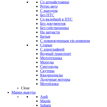
Со штрафстоянки
Ретро авто
С выездом
Без ПТС
Со вклейкой в ПТС
Без документов
Без собственника
На запчасти
Битые
С поврежденным vin номером
Старые
С аэрографией
Водный транспорт
Мототехника
Мопеды
Снегоходы
Скутеры
Квадроциклы
Лодочные моторы
Мотоблоки
Close
Марки выкупа
Audi
Mazda
Subaru