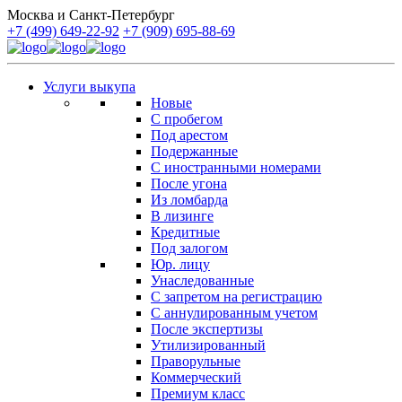
Москва и Санкт-Петербург
+7 (499) 649-22-92
+7 (909) 695-88-69
Услуги выкупа
Новые
С пробегом
Под арестом
Подержанные
С иностранными номерами
После угона
Из ломбарда
В лизинге
Кредитные
Под залогом
Юр. лицу
Унаследованные
С запретом на регистрацию
С аннулированным учетом
После экспертизы
Утилизированный
Праворульные
Коммерческий
Премиум класс