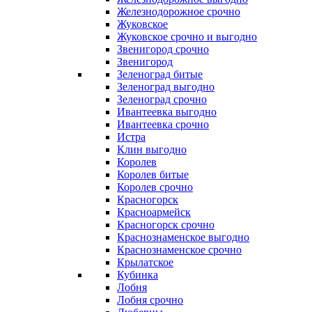
Железнодорожное срочно
Жуковское
Жуковское срочно и выгодно
Звенигород срочно
Звенигород
Зеленоград битые
Зеленоград выгодно
Зеленоград срочно
Ивантеевка выгодно
Ивантеевка срочно
Истра
Клин выгодно
Королев
Королев битые
Королев срочно
Красногорск
Красноармейск
Красногорск срочно
Краснознаменское выгодно
Краснознаменское срочно
Крылатское
Кубинка
Лобня
Лобня срочно