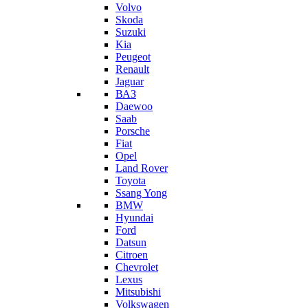
Volvo
Skoda
Suzuki
Kia
Peugeot
Renault
Jaguar
ВАЗ
Daewoo
Saab
Porsche
Fiat
Opel
Land Rover
Toyota
Ssang Yong
BMW
Hyundai
Ford
Datsun
Citroen
Chevrolet
Lexus
Mitsubishi
Volkswagen