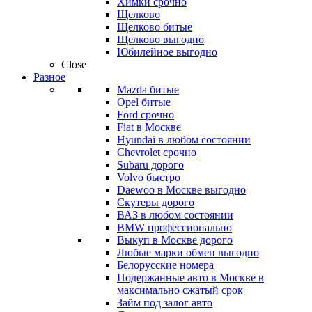
Химки срочно
Щелково
Щелково битые
Щелково выгодно
Юбилейное выгодно
Close
Разное
Mazda битые
Opel битые
Ford срочно
Fiat в Москве
Hyundai в любом состоянии
Chevrolet срочно
Subaru дорого
Volvo быстро
Daewoo в Москве выгодно
Скутеры дорого
ВАЗ в любом состоянии
BMW профессионально
Выкуп в Москве дорого
Любые марки обмен выгодно
Белорусские номера
Подержанные авто в Москве в
максимально сжатый срок
Займ под залог авто