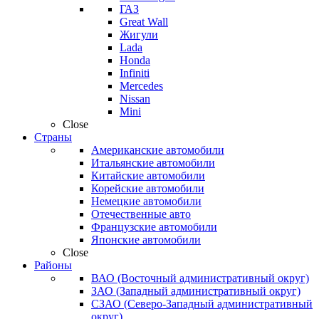
ГАЗ
Great Wall
Жигули
Lada
Honda
Infiniti
Mercedes
Nissan
Mini
Close
Страны
Американские автомобили
Итальянские автомобили
Китайские автомобили
Корейские автомобили
Немецкие автомобили
Отечественные авто
Французские автомобили
Японские автомобили
Close
Районы
ВАО (Восточный административный округ)
ЗАО (Западный административный округ)
СЗАО (Северо-Западный административный
округ)