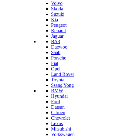
Volvo
Skoda
Suzuki
Kia
Peugeot
Renault
Jaguar
ВАЗ
Daewoo
Saab
Porsche
Fiat
Opel
Land Rover
Toyota
Ssang Yong
BMW
Hyundai
Ford
Datsun
Citroen
Chevrolet
Lexus
Mitsubishi
Volkswagen