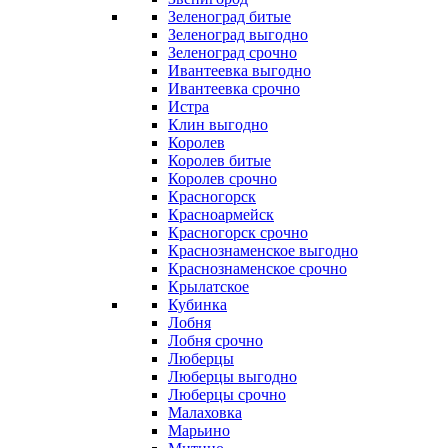
Зеленоград битые
Зеленоград выгодно
Зеленоград срочно
Ивантеевка выгодно
Ивантеевка срочно
Истра
Клин выгодно
Королев
Королев битые
Королев срочно
Красногорск
Красноармейск
Красногорск срочно
Краснознаменское выгодно
Краснознаменское срочно
Крылатское
Кубинка
Лобня
Лобня срочно
Люберцы
Люберцы выгодно
Люберцы срочно
Малаховка
Марьино