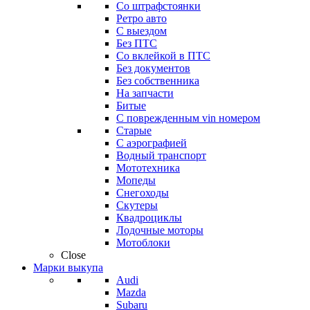
Со штрафстоянки
Ретро авто
С выездом
Без ПТС
Со вклейкой в ПТС
Без документов
Без собственника
На запчасти
Битые
С поврежденным vin номером
Старые
С аэрографией
Водный транспорт
Мототехника
Мопеды
Снегоходы
Скутеры
Квадроциклы
Лодочные моторы
Мотоблоки
Close
Марки выкупа
Audi
Mazda
Subaru