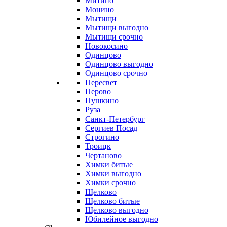
Митино
Монино
Мытищи
Мытищи выгодно
Мытищи срочно
Новокосино
Одинцово
Одинцово выгодно
Одинцово срочно
Пересвет
Перово
Пушкино
Руза
Санкт-Петербург
Сергиев Посад
Строгино
Троицк
Чертаново
Химки битые
Химки выгодно
Химки срочно
Щелково
Щелково битые
Щелково выгодно
Юбилейное выгодно