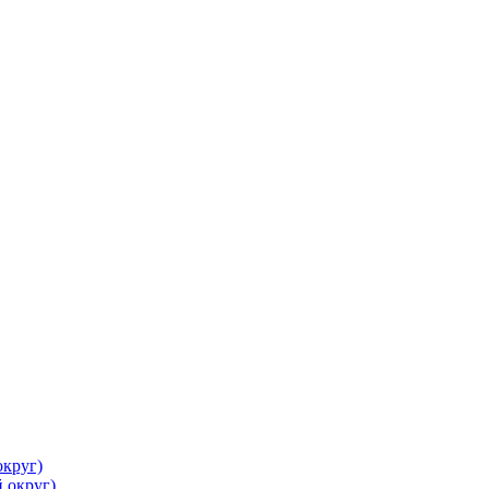
круг)
 округ)