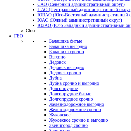
САО (Северный административный округ)
ЦАО (Центральный административный округ
ЮВАО (Юго-Восточный административный о
ЮАО (Южный административный округ)
ЮЗАО (Юго-Западный административный ок
Close
ГЕО
Балашиха битые
Балашиха выгодно
Балашиха срочно
Выхино
Дедовск
Дедовск выгодно
Дедовск срочно
Дубна
Дубна срочно и выгодно
Долгопрудное
Долгопрудное битые
Долгопрудное срочно
Железнодорожное выгодно
Железнодорожное срочно
Жуковское
Жуковское срочно и выгодно
Звенигород срочно
Звенигород