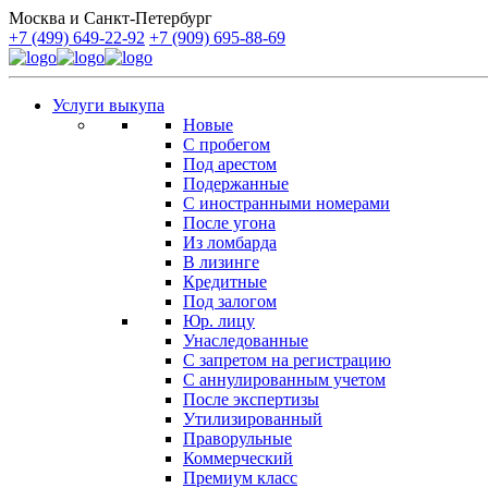
Москва и Санкт-Петербург
+7 (499) 649-22-92
+7 (909) 695-88-69
Услуги выкупа
Новые
С пробегом
Под арестом
Подержанные
С иностранными номерами
После угона
Из ломбарда
В лизинге
Кредитные
Под залогом
Юр. лицу
Унаследованные
С запретом на регистрацию
С аннулированным учетом
После экспертизы
Утилизированный
Праворульные
Коммерческий
Премиум класс