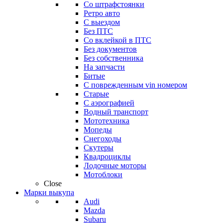
Со штрафстоянки
Ретро авто
С выездом
Без ПТС
Со вклейкой в ПТС
Без документов
Без собственника
На запчасти
Битые
С поврежденным vin номером
Старые
С аэрографией
Водный транспорт
Мототехника
Мопеды
Снегоходы
Скутеры
Квадроциклы
Лодочные моторы
Мотоблоки
Close
Марки выкупа
Audi
Mazda
Subaru