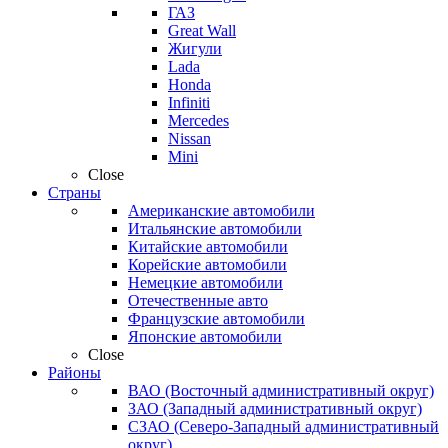
ГАЗ
Great Wall
Жигули
Lada
Honda
Infiniti
Mercedes
Nissan
Mini
Close
Страны
Американские автомобили
Итальянские автомобили
Китайские автомобили
Корейские автомобили
Немецкие автомобили
Отечественные авто
Французские автомобили
Японские автомобили
Close
Районы
ВАО (Восточный административный округ)
ЗАО (Западный административный округ)
СЗАО (Северо-Западный административный
округ)