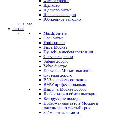
Химки срочно
Щелково
Щелково битые
Щелково выгодно
Юбилейное выгодно
Close
Разное
Mazda битые
Opel битые
Ford срочно
Fiat в Москве
Hyundai в любом состоянии
Chevrolet срочно
Subaru дорого
Volvo быстро
Daewoo в Москве выгодно
Скутеры дорого
ВАЗ в любом состоянии
BMW профессионально
Выкуп в Москве дорого
Любые марки обмен выгодно
Белорусские номера
Подержанные авто в Москве в
максимально сжатый срок
Займ под залог авто