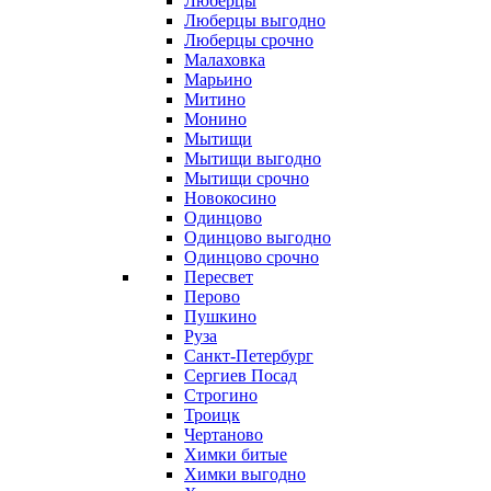
Люберцы
Люберцы выгодно
Люберцы срочно
Малаховка
Марьино
Митино
Монино
Мытищи
Мытищи выгодно
Мытищи срочно
Новокосино
Одинцово
Одинцово выгодно
Одинцово срочно
Пересвет
Перово
Пушкино
Руза
Санкт-Петербург
Сергиев Посад
Строгино
Троицк
Чертаново
Химки битые
Химки выгодно