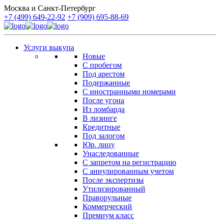
Москва и Санкт-Петербург
+7 (499) 649-22-92
+7 (909) 695-88-69
Услуги выкупа
Новые
С пробегом
Под арестом
Подержанные
С иностранными номерами
После угона
Из ломбарда
В лизинге
Кредитные
Под залогом
Юр. лицу
Унаследованные
С запретом на регистрацию
С аннулированным учетом
После экспертизы
Утилизированный
Праворульные
Коммерческий
Премиум класс