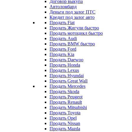
Договор выкупа
Автоломбард
Деньги под залог ПТС
Кредит под залог авто
Продать Fiat
Продать Жигули быстро
Продать мотоцикл быстро
Продать Audi
Продать BMW быстро
Продать Ford
Продать Kia
Продать Daewoo
Продать Honda
Продать Lexus
Продать Hyundai
Продать Great Wall
Продать Mercedes
Продать Skoda
Продать Peugeot
Продать Renault
Продать Mitsubishi
Продать Toyota
Продать Opel
Продать Nissan
Продать Mazda