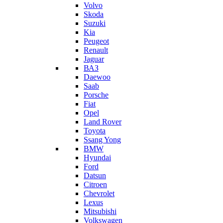
Volvo
Skoda
Suzuki
Kia
Peugeot
Renault
Jaguar
ВАЗ
Daewoo
Saab
Porsche
Fiat
Opel
Land Rover
Toyota
Ssang Yong
BMW
Hyundai
Ford
Datsun
Citroen
Chevrolet
Lexus
Mitsubishi
Volkswagen