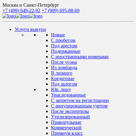
Москва и Санкт-Петербург
+7 (499) 649-22-92
+7 (909) 695-88-69
Услуги выкупа
Новые
С пробегом
Под арестом
Подержанные
С иностранными номерами
После угона
Из ломбарда
В лизинге
Кредитные
Под залогом
Юр. лицу
Унаследованные
С запретом на регистрацию
С аннулированным учетом
После экспертизы
Утилизированный
Праворульные
Коммерческий
Премиум класс