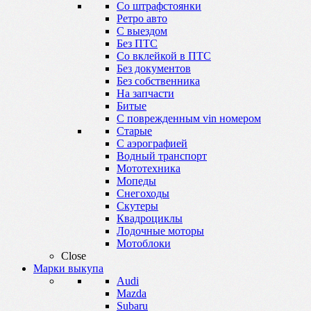
Со штрафстоянки
Ретро авто
С выездом
Без ПТС
Со вклейкой в ПТС
Без документов
Без собственника
На запчасти
Битые
С поврежденным vin номером
Старые
С аэрографией
Водный транспорт
Мототехника
Мопеды
Снегоходы
Скутеры
Квадроциклы
Лодочные моторы
Мотоблоки
Close
Марки выкупа
Audi
Mazda
Subaru