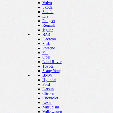
Volvo
Skoda
Suzuki
Kia
Peugeot
Renault
Jaguar
ВАЗ
Daewoo
Saab
Porsche
Fiat
Opel
Land Rover
Toyota
Ssang Yong
BMW
Hyundai
Ford
Datsun
Citroen
Chevrolet
Lexus
Mitsubishi
Volkswagen