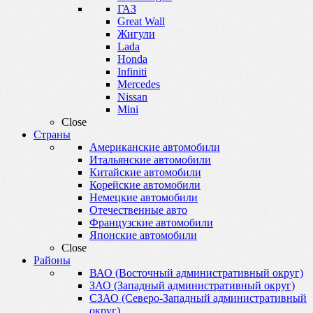
ГАЗ
Great Wall
Жигули
Lada
Honda
Infiniti
Mercedes
Nissan
Mini
Close
Страны
Американские автомобили
Итальянские автомобили
Китайские автомобили
Корейские автомобили
Немецкие автомобили
Отечественные авто
Французские автомобили
Японские автомобили
Close
Районы
ВАО (Восточный административный округ)
ЗАО (Западный административный округ)
СЗАО (Северо-Западный административный
округ)