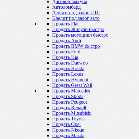
Договор выкупа
Автоломбард
Деньги под залог ПТС
Кредит под залог авто
Продать Fiat
Продать Жигули быстро
Продать мотоцикл быстро
Продать Audi
Продать BMW быстро
Продать Ford
Продать Kia
Продать Daewoo
Продать Honda
Продать Lexus
Продать Hyundai
Продать Great Wall
Продать Mercedes
Продать Skoda
Продать Peugeot
Продать Renault
Продать Mitsubishi
Продать Toyota
Продать Opel
Продать Nissan
Продать Mazda