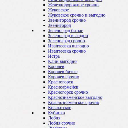
Железнодорожное срочно
Жуковское
Жуковское срочно и выгодно
Звенигород срочно
Звенигород
Зеленоград битые
Зеленоград выгодно
Зеленоград срочно
Ивантеевка выгодно
Ивантеевка срочно
Истра
Клин выгодно
Королев
Королев битые
Королев срочно
Красногорск
Красноармейск
Красногорск срочно
Краснознаменское выгодно
Краснознаменское срочно
Крылатское
Кубинка
Лобня
Лобня срочно