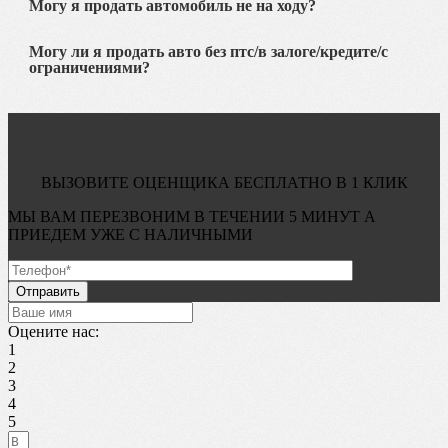
Могу я продать автомобиль не на ходу?
Могу ли я продать авто без птс/в залоге/кредите/с
ограничениями?
ВЫЗОВИТЕ ОЦЕНЩИКА БЕСПЛАТНО В 1 КЛИК
МЫ ВАМ ПЕРЕЗВОНИМ В ТЕЧЕНИИ
5 МИНУТ
А
ПРИЕДЕМ УЖЕ С
НАЛИЧНЫМИ
Оцените нас:
1
2
3
4
5