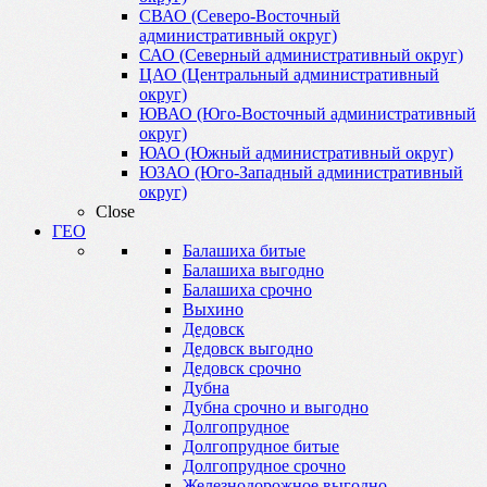
СВАО (Северо-Восточный
административный округ)
САО (Северный административный округ)
ЦАО (Центральный административный
округ)
ЮВАО (Юго-Восточный административный
округ)
ЮАО (Южный административный округ)
ЮЗАО (Юго-Западный административный
округ)
Close
ГЕО
Балашиха битые
Балашиха выгодно
Балашиха срочно
Выхино
Дедовск
Дедовск выгодно
Дедовск срочно
Дубна
Дубна срочно и выгодно
Долгопрудное
Долгопрудное битые
Долгопрудное срочно
Железнодорожное выгодно