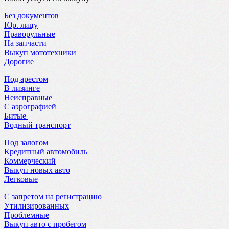
Без документов
Юр. лицу
Праворульные
На запчасти
Выкуп мототехники
Дорогие
Под арестом
В лизинге
Неисправные
С аэрографией
Битые
Водный транспорт
Под залогом
Кредитный автомобиль
Коммерческий
Выкуп новых авто
Легковые
С запретом на регистрацию
Утилизированных
Проблемные
Выкуп авто с пробегом