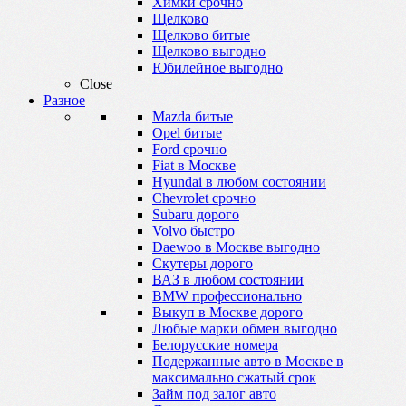
Химки срочно
Щелково
Щелково битые
Щелково выгодно
Юбилейное выгодно
Close
Разное
Mazda битые
Opel битые
Ford срочно
Fiat в Москве
Hyundai в любом состоянии
Chevrolet срочно
Subaru дорого
Volvo быстро
Daewoo в Москве выгодно
Скутеры дорого
ВАЗ в любом состоянии
BMW профессионально
Выкуп в Москве дорого
Любые марки обмен выгодно
Белорусские номера
Подержанные авто в Москве в
максимально сжатый срок
Займ под залог авто