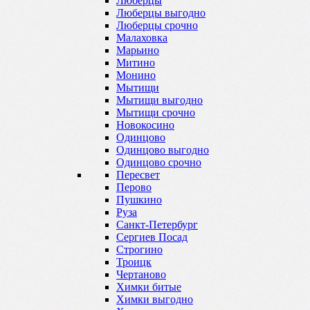
Люберцы
Люберцы выгодно
Люберцы срочно
Малаховка
Марьино
Митино
Монино
Мытищи
Мытищи выгодно
Мытищи срочно
Новокосино
Одинцово
Одинцово выгодно
Одинцово срочно
Пересвет
Перово
Пушкино
Руза
Санкт-Петербург
Сергиев Посад
Строгино
Троицк
Чертаново
Химки битые
Химки выгодно