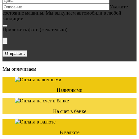
Укажите
состояние машины. Мы выкупаем автомобили в любой
кондиции
Приложить фото
(желательно)
Мы оплачиваем
Наличными
На счет в банке
В валюте