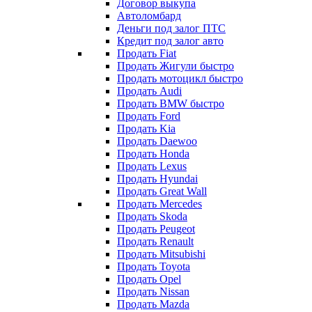
Договор выкупа
Автоломбард
Деньги под залог ПТС
Кредит под залог авто
Продать Fiat
Продать Жигули быстро
Продать мотоцикл быстро
Продать Audi
Продать BMW быстро
Продать Ford
Продать Kia
Продать Daewoo
Продать Honda
Продать Lexus
Продать Hyundai
Продать Great Wall
Продать Mercedes
Продать Skoda
Продать Peugeot
Продать Renault
Продать Mitsubishi
Продать Toyota
Продать Opel
Продать Nissan
Продать Mazda