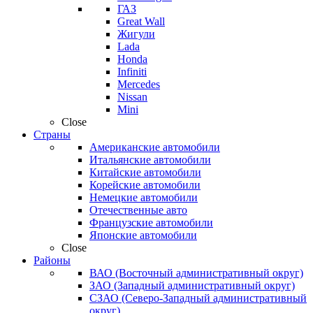
ГАЗ
Great Wall
Жигули
Lada
Honda
Infiniti
Mercedes
Nissan
Mini
Close
Страны
Американские автомобили
Итальянские автомобили
Китайские автомобили
Корейские автомобили
Немецкие автомобили
Отечественные авто
Французские автомобили
Японские автомобили
Close
Районы
ВАО (Восточный административный округ)
ЗАО (Западный административный округ)
СЗАО (Северо-Западный административный
округ)