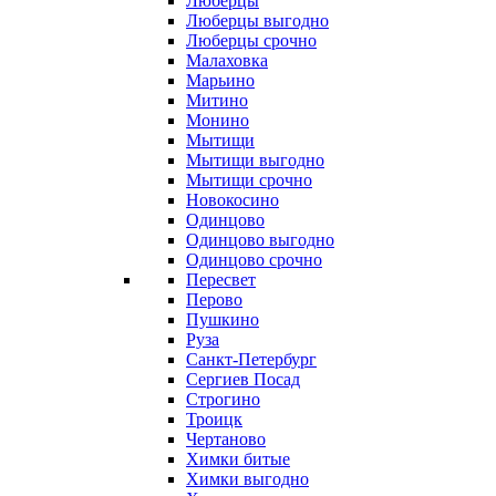
Люберцы
Люберцы выгодно
Люберцы срочно
Малаховка
Марьино
Митино
Монино
Мытищи
Мытищи выгодно
Мытищи срочно
Новокосино
Одинцово
Одинцово выгодно
Одинцово срочно
Пересвет
Перово
Пушкино
Руза
Санкт-Петербург
Сергиев Посад
Строгино
Троицк
Чертаново
Химки битые
Химки выгодно