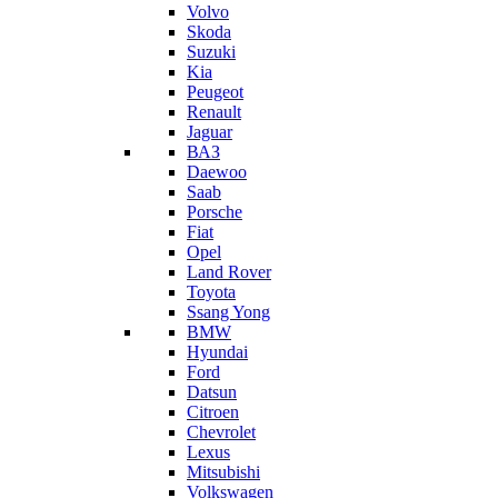
Volvo
Skoda
Suzuki
Kia
Peugeot
Renault
Jaguar
ВАЗ
Daewoo
Saab
Porsche
Fiat
Opel
Land Rover
Toyota
Ssang Yong
BMW
Hyundai
Ford
Datsun
Citroen
Chevrolet
Lexus
Mitsubishi
Volkswagen