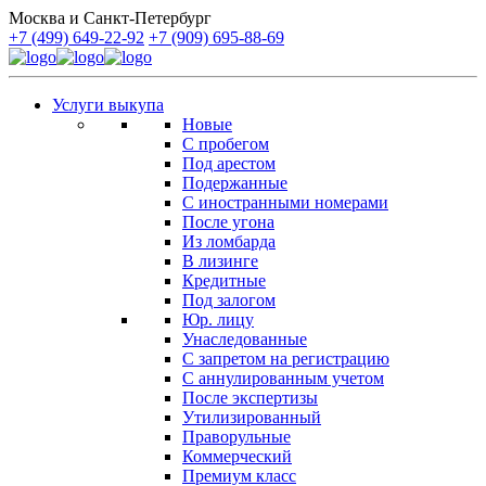
Москва и Санкт-Петербург
+7 (499) 649-22-92
+7 (909) 695-88-69
Услуги выкупа
Новые
С пробегом
Под арестом
Подержанные
С иностранными номерами
После угона
Из ломбарда
В лизинге
Кредитные
Под залогом
Юр. лицу
Унаследованные
С запретом на регистрацию
С аннулированным учетом
После экспертизы
Утилизированный
Праворульные
Коммерческий
Премиум класс