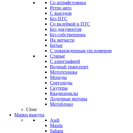
Со штрафстоянки
Ретро авто
С выездом
Без ПТС
Со вклейкой в ПТС
Без документов
Без собственника
На запчасти
Битые
С поврежденным vin номером
Старые
С аэрографией
Водный транспорт
Мототехника
Мопеды
Снегоходы
Скутеры
Квадроциклы
Лодочные моторы
Мотоблоки
Close
Марки выкупа
Audi
Mazda
Subaru