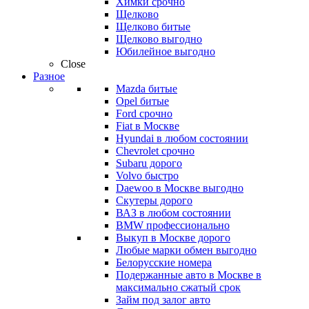
Химки срочно
Щелково
Щелково битые
Щелково выгодно
Юбилейное выгодно
Close
Разное
Mazda битые
Opel битые
Ford срочно
Fiat в Москве
Hyundai в любом состоянии
Chevrolet срочно
Subaru дорого
Volvo быстро
Daewoo в Москве выгодно
Скутеры дорого
ВАЗ в любом состоянии
BMW профессионально
Выкуп в Москве дорого
Любые марки обмен выгодно
Белорусские номера
Подержанные авто в Москве в
максимально сжатый срок
Займ под залог авто