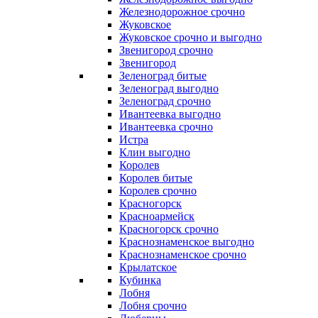
Железнодорожное срочно
Жуковское
Жуковское срочно и выгодно
Звенигород срочно
Звенигород
Зеленоград битые
Зеленоград выгодно
Зеленоград срочно
Ивантеевка выгодно
Ивантеевка срочно
Истра
Клин выгодно
Королев
Королев битые
Королев срочно
Красногорск
Красноармейск
Красногорск срочно
Краснознаменское выгодно
Краснознаменское срочно
Крылатское
Кубинка
Лобня
Лобня срочно