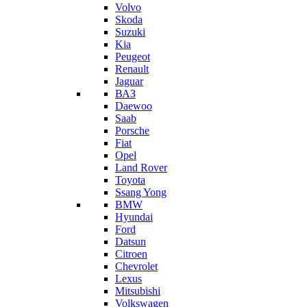
Volvo
Skoda
Suzuki
Kia
Peugeot
Renault
Jaguar
ВАЗ
Daewoo
Saab
Porsche
Fiat
Opel
Land Rover
Toyota
Ssang Yong
BMW
Hyundai
Ford
Datsun
Citroen
Chevrolet
Lexus
Mitsubishi
Volkswagen