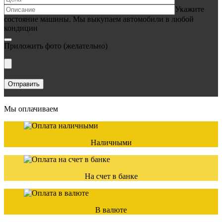
Укажите
состояние машины. Мы выкупаем автомобили в любой
кондиции
Приложить фото
(желательно)
Мы оплачиваем
Наличными
На счет в банке
В валюте