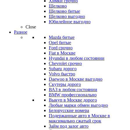
Химки срочно
Щелково
Щелково битые
Щелково выгодно
Юбилейное выгодно
Close
Разное
Mazda битые
Opel битые
Ford срочно
Fiat в Москве
Hyundai в любом состоянии
Chevrolet срочно
Subaru дорого
Volvo быстро
Daewoo в Москве выгодно
Скутеры дорого
ВАЗ в любом состоянии
BMW профессионально
Выкуп в Москве дорого
Любые марки обмен выгодно
Белорусские номера
Подержанные авто в Москве в
максимально сжатый срок
Займ под залог авто