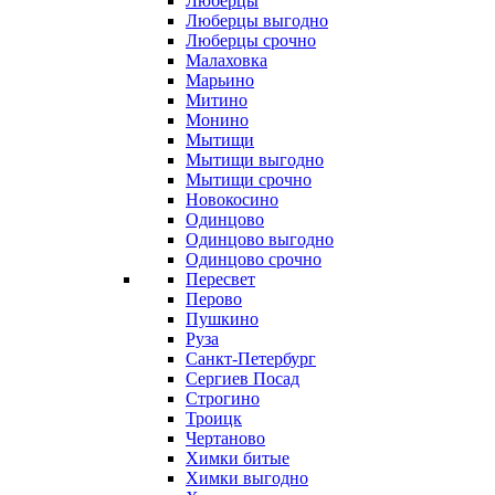
Люберцы
Люберцы выгодно
Люберцы срочно
Малаховка
Марьино
Митино
Монино
Мытищи
Мытищи выгодно
Мытищи срочно
Новокосино
Одинцово
Одинцово выгодно
Одинцово срочно
Пересвет
Перово
Пушкино
Руза
Санкт-Петербург
Сергиев Посад
Строгино
Троицк
Чертаново
Химки битые
Химки выгодно