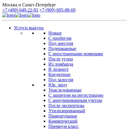
Москва и Санкт-Петербург
+7 (499) 649-22-92
+7 (909) 695-88-69
Услуги выкупа
Новые
С пробегом
Под арестом
Подержанные
С иностранными номерами
После угона
Из ломбарда
В лизинге
Кредитные
Под залогом
Юр. лицу
Унаследованные
С запретом на регистрацию
С аннулированным учетом
После экспертизы
Утилизированный
Праворульные
Коммерческий
Премиум класс