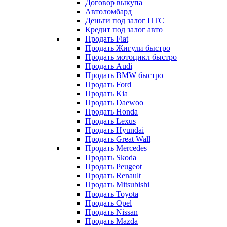
Договор выкупа
Автоломбард
Деньги под залог ПТС
Кредит под залог авто
Продать Fiat
Продать Жигули быстро
Продать мотоцикл быстро
Продать Audi
Продать BMW быстро
Продать Ford
Продать Kia
Продать Daewoo
Продать Honda
Продать Lexus
Продать Hyundai
Продать Great Wall
Продать Mercedes
Продать Skoda
Продать Peugeot
Продать Renault
Продать Mitsubishi
Продать Toyota
Продать Opel
Продать Nissan
Продать Mazda