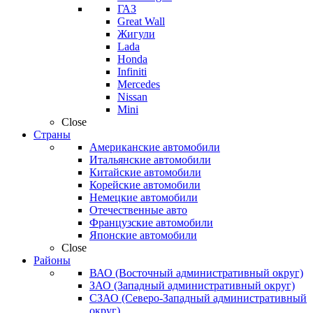
ГАЗ
Great Wall
Жигули
Lada
Honda
Infiniti
Mercedes
Nissan
Mini
Close
Страны
Американские автомобили
Итальянские автомобили
Китайские автомобили
Корейские автомобили
Немецкие автомобили
Отечественные авто
Французские автомобили
Японские автомобили
Close
Районы
ВАО (Восточный административный округ)
ЗАО (Западный административный округ)
СЗАО (Северо-Западный административный
округ)