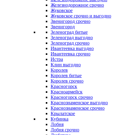
Железнодорожное срочно
Жуковское
Жуковское срочно и выгодно
Звенигород срочно
Звенигород
Зеленоград битые
Зеленоград выгодно
Зеленоград срочно
Ивантеевка выгодно
Ивантеевка срочно
Истра
Клин выгодно
Королев
Королев битые
Королев срочно
Красногорск
Красноармейск
Красногорск срочно
Краснознаменское выгодно
Краснознаменское срочно
Крылатское
Кубинка
Лобня
Лобня срочно