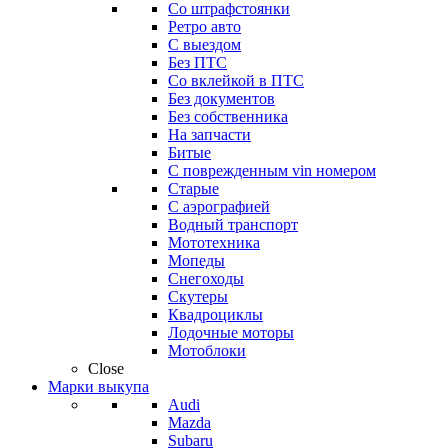
Со штрафстоянки
Ретро авто
С выездом
Без ПТС
Со вклейкой в ПТС
Без документов
Без собственника
На запчасти
Битые
С поврежденным vin номером
Старые
С аэрографией
Водный транспорт
Мототехника
Мопеды
Снегоходы
Скутеры
Квадроциклы
Лодочные моторы
Мотоблоки
Close
Марки выкупа
Audi
Mazda
Subaru