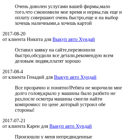
Очень доволен услугами вашей фирмы,мало
того,что сэкономили мое время и нервы,так еще и
оплату совершают очень быстро,еще и на выбор
хочешь наличными,а хочешь картой
2017-08-20
от клиента
Никита
для
Выкуп авто Хундай
Оставил заявку на сайте,перезвонили
быстро,обсудили все детали,рекомендую всем
деловым людям,платят хорошо
2017-08-4
от клиента
Генадий
для
Выкуп авто Хундай
Все прозрачно и понятно!Ребята не морочили мне
долго голову,крыло у машины было разбито не
раз,после осмотра машины смогли найти
компромисс по цене ,который устроил обе
стороны!
2017-07-21
от клиента
Карен
для
Выкуп авто Хундай
Произошли у меня непредвиденные