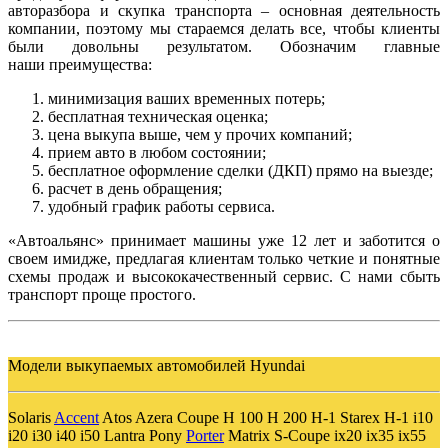
авторазбора и скупка транспорта – основная деятельность
компании, поэтому мы стараемся делать все, чтобы клиенты
были довольны результатом. Обозначим главные
наши
преимущества
:
минимизация ваших временных потерь;
бесплатная техническая оценка;
цена выкупа выше, чем у прочих компаний;
прием авто в любом состоянии;
бесплатное оформление сделки (
ДКП
) прямо на выезде;
расчет в день обращения;
удобный график работы сервиса.
«Автоальянс» принимает машины уже 12 лет и заботится о
своем имидже, предлагая клиентам только четкие и понятные
схемы продаж и высококачественный сервис. С нами сбыть
транспорт проще простого.
Модели выкупаемых автомобилей Hyundai
Solaris
Accent
Atos Azera Coupe H 100 H 200 H-1 Starex H-1 i10
i20 i30 i40 i50 Lantra Pony
Porter
Matrix S-Coupe ix20 ix35 ix55