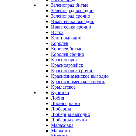
Зеленоград битые
Зеленоград выгодно
Зеленоград срочно
Ивантеевка выгодно
Ивантеевка срочно
Истра
Клин выгодно
Королев
Королев битые
Королев срочно
Красногорск
Красноармейск
Красногорск срочно
Краснознаменское выгодно
Краснознаменское срочно
Крылатское
Кубинка
Лобня
Лобня срочно
Люберцы
Люберцы выгодно
Люберцы срочно
Малаховка
Марьино