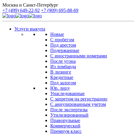
Москва и Санкт-Петербург
+7 (499) 649-22-92
+7 (909) 695-88-69
Услуги выкупа
Новые
С пробегом
Под арестом
Подержанные
С иностранными номерами
После угона
Из ломбарда
В лизинге
Кредитные
Под залогом
Юр. лицу
Унаследованные
С запретом на регистрацию
С аннулированным учетом
После экспертизы
Утилизированный
Праворульные
Коммерческий
Премиум класс