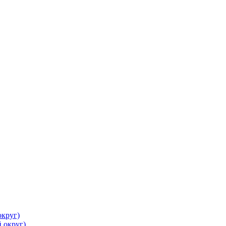
круг)
 округ)