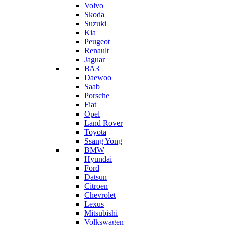
Volvo
Skoda
Suzuki
Kia
Peugeot
Renault
Jaguar
ВАЗ
Daewoo
Saab
Porsche
Fiat
Opel
Land Rover
Toyota
Ssang Yong
BMW
Hyundai
Ford
Datsun
Citroen
Chevrolet
Lexus
Mitsubishi
Volkswagen