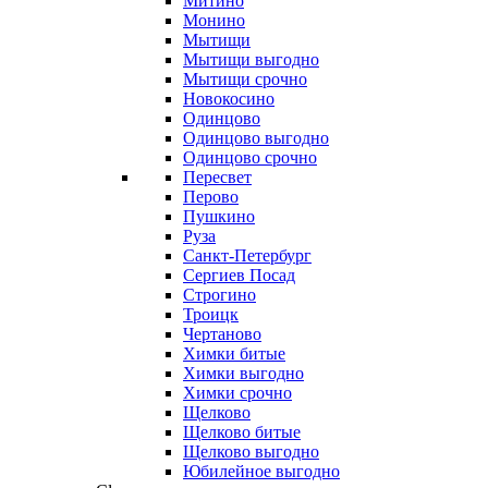
Митино
Монино
Мытищи
Мытищи выгодно
Мытищи срочно
Новокосино
Одинцово
Одинцово выгодно
Одинцово срочно
Пересвет
Перово
Пушкино
Руза
Санкт-Петербург
Сергиев Посад
Строгино
Троицк
Чертаново
Химки битые
Химки выгодно
Химки срочно
Щелково
Щелково битые
Щелково выгодно
Юбилейное выгодно