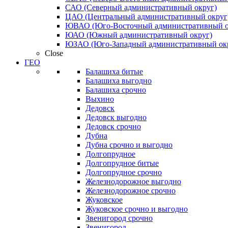
САО (Северный административный округ)
ЦАО (Центральный административный округ
ЮВАО (Юго-Восточный административный о
ЮАО (Южный административный округ)
ЮЗАО (Юго-Западный административный ок
Close
ГЕО
Балашиха битые
Балашиха выгодно
Балашиха срочно
Выхино
Дедовск
Дедовск выгодно
Дедовск срочно
Дубна
Дубна срочно и выгодно
Долгопрудное
Долгопрудное битые
Долгопрудное срочно
Железнодорожное выгодно
Железнодорожное срочно
Жуковское
Жуковское срочно и выгодно
Звенигород срочно
Звенигород