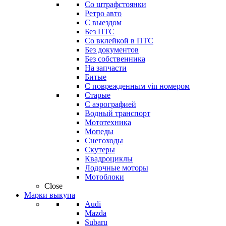
Со штрафстоянки
Ретро авто
С выездом
Без ПТС
Со вклейкой в ПТС
Без документов
Без собственника
На запчасти
Битые
С поврежденным vin номером
Старые
С аэрографией
Водный транспорт
Мототехника
Мопеды
Снегоходы
Скутеры
Квадроциклы
Лодочные моторы
Мотоблоки
Close
Марки выкупа
Audi
Mazda
Subaru