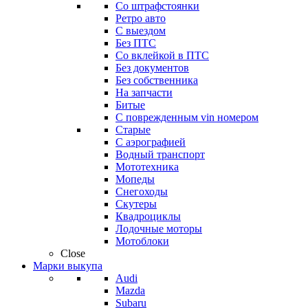
Со штрафстоянки
Ретро авто
С выездом
Без ПТС
Со вклейкой в ПТС
Без документов
Без собственника
На запчасти
Битые
С поврежденным vin номером
Старые
С аэрографией
Водный транспорт
Мототехника
Мопеды
Снегоходы
Скутеры
Квадроциклы
Лодочные моторы
Мотоблоки
Close
Марки выкупа
Audi
Mazda
Subaru