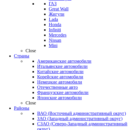
ГАЗ
Great Wall
Жигули
Lada
Honda
Infiniti
Mercedes
Nissan
Mini
Close
Страны
Американские автомобили
Итальянские автомобили
Китайские автомобили
Корейские автомобили
Немецкие автомобили
Отечественные авто
Французские автомобили
Японские автомобили
Close
Районы
ВАО (Восточный административный округ)
ЗАО (Западный административный округ)
СЗАО (Северо-Западный административный
округ)