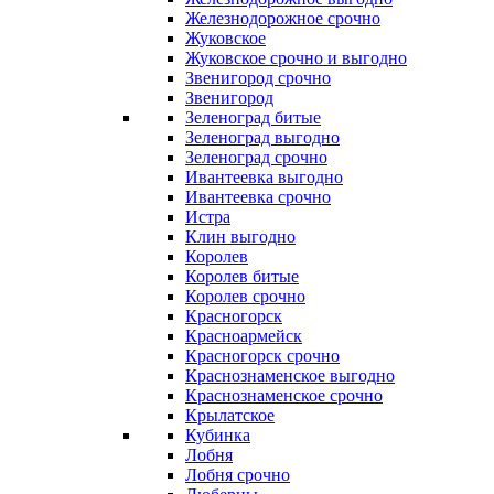
Железнодорожное срочно
Жуковское
Жуковское срочно и выгодно
Звенигород срочно
Звенигород
Зеленоград битые
Зеленоград выгодно
Зеленоград срочно
Ивантеевка выгодно
Ивантеевка срочно
Истра
Клин выгодно
Королев
Королев битые
Королев срочно
Красногорск
Красноармейск
Красногорск срочно
Краснознаменское выгодно
Краснознаменское срочно
Крылатское
Кубинка
Лобня
Лобня срочно