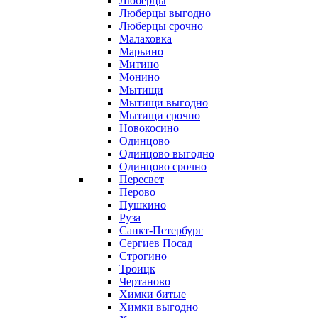
Люберцы
Люберцы выгодно
Люберцы срочно
Малаховка
Марьино
Митино
Монино
Мытищи
Мытищи выгодно
Мытищи срочно
Новокосино
Одинцово
Одинцово выгодно
Одинцово срочно
Пересвет
Перово
Пушкино
Руза
Санкт-Петербург
Сергиев Посад
Строгино
Троицк
Чертаново
Химки битые
Химки выгодно