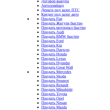
Договор выкупа
Автоломбард
Деньги под залог ПТС
Кредит под залог авто
Продать Fiat
Продать Жигули быстро
Продать мотоцикл быстро
Продать Audi
Продать BMW быстро
Продать Ford
Продать Kia
Продать Daewoo
Продать Honda
Продать Lexus
Продать Hyundai
Продать Great Wall
Продать Mercedes
Продать Skoda
Продать Peugeot
Продать Renault
Продать Mitsubishi
Продать Toyota
Продать Opel
Продать Nissan
Продать Mazda