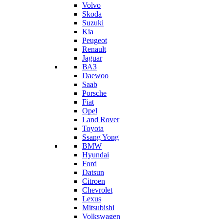
Volvo
Skoda
Suzuki
Kia
Peugeot
Renault
Jaguar
ВАЗ
Daewoo
Saab
Porsche
Fiat
Opel
Land Rover
Toyota
Ssang Yong
BMW
Hyundai
Ford
Datsun
Citroen
Chevrolet
Lexus
Mitsubishi
Volkswagen