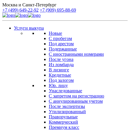
Москва и Санкт-Петербург
+7 (499) 649-22-92
+7 (909) 695-88-69
Услуги выкупа
Новые
С пробегом
Под арестом
Подержанные
С иностранными номерами
После угона
Из ломбарда
В лизинге
Кредитные
Под залогом
Юр. лицу
Унаследованные
С запретом на регистрацию
С аннулированным учетом
После экспертизы
Утилизированный
Праворульные
Коммерческий
Премиум класс