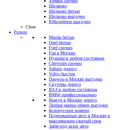
Химки срочно
Щелково
Щелково битые
Щелково выгодно
Юбилейное выгодно
Close
Разное
Mazda битые
Opel битые
Ford срочно
Fiat в Москве
Hyundai в любом состоянии
Chevrolet срочно
Subaru дорого
Volvo быстро
Daewoo в Москве выгодно
Скутеры дорого
ВАЗ в любом состоянии
BMW профессионально
Выкуп в Москве дорого
Любые марки обмен выгодно
Белорусские номера
Подержанные авто в Москве в
максимально сжатый срок
Займ под залог авто