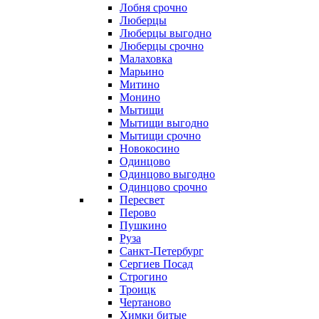
Лобня срочно
Люберцы
Люберцы выгодно
Люберцы срочно
Малаховка
Марьино
Митино
Монино
Мытищи
Мытищи выгодно
Мытищи срочно
Новокосино
Одинцово
Одинцово выгодно
Одинцово срочно
Пересвет
Перово
Пушкино
Руза
Санкт-Петербург
Сергиев Посад
Строгино
Троицк
Чертаново
Химки битые