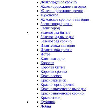
Долгопрудное срочно
Железнодорожное выгодно
Железнодорожное срочно
Жуковское
Жуковское срочно и выгодно
Звенигород срочно
Звенигород
Зеленоград битые
Зеленоград выгодно
Зеленоград срочно
Ивантеевка выгодно
Ивантеевка срочно
Истра
Клин выгодно
Королев
Королев битые
Королев срочно
Красногорск
Красноармейск
Красногорск срочно
Краснознаменское выгодно
Краснознаменское срочно
Крылатское
Кубинка
Лобня