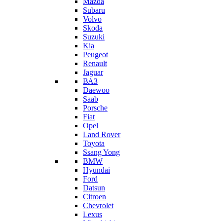
Mazda
Subaru
Volvo
Skoda
Suzuki
Kia
Peugeot
Renault
Jaguar
ВАЗ
Daewoo
Saab
Porsche
Fiat
Opel
Land Rover
Toyota
Ssang Yong
BMW
Hyundai
Ford
Datsun
Citroen
Chevrolet
Lexus