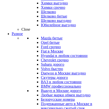
Химки выгодно
Химки срочно
Щелково
Щелково битые
Щелково выгодно
Юбилейное выгодно
Close
Разное
Mazda битые
Opel битые
Ford срочно
Fiat в Москве
Hyundai в любом состоянии
Chevrolet срочно
Subaru дорого
Volvo быстро
Daewoo в Москве выгодно
Скутеры дорого
ВАЗ в любом состоянии
BMW профессионально
Выкуп в Москве дорого
Любые марки обмен выгодно
Белорусские номера
Подержанные авто в Москве в
максимально сжатый срок