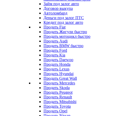
Займ под залог авто
Договор выкупа
Автоломбард
Деньги под залог ПТС
Кредит под залог авто
Продать Fiat
Продать Жигули быстро
Продать мотоцикл быстро
Продать Audi
Продать BMW быстро
Продать Ford
Продать Kia
Продать Daewoo
Продать Honda
Продать Lexus
Продать Hyundai
Продать Great Wall
Продать Mercedes
Продать Skoda
Продать Peugeot
Продать Renault
Продать Mitsubishi
Продать Toyota
Продать Opel
Продать Nissan