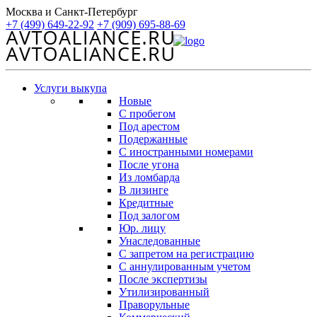
Москва и Санкт-Петербург
+7 (499) 649-22-92
+7 (909) 695-88-69
Услуги выкупа
Новые
С пробегом
Под арестом
Подержанные
С иностранными номерами
После угона
Из ломбарда
В лизинге
Кредитные
Под залогом
Юр. лицу
Унаследованные
С запретом на регистрацию
С аннулированным учетом
После экспертизы
Утилизированный
Праворульные