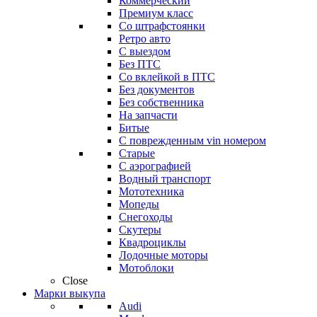
Коммерческий
Премиум класс
Со штрафстоянки
Ретро авто
С выездом
Без ПТС
Со вклейкой в ПТС
Без документов
Без собственника
На запчасти
Битые
С поврежденным vin номером
Старые
С аэрографией
Водный транспорт
Мототехника
Мопеды
Снегоходы
Скутеры
Квадроциклы
Лодочные моторы
Мотоблоки
Close
Марки выкупа
Audi