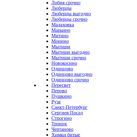
Лобня срочно
Люберцы
Люберцы выгодно
Люберцы срочно
Малаховка
Марьино
Митино
Монино
Мытищи
Мытищи выгодно
Мытищи срочно
Новокосино
Одинцово
Одинцово выгодно
Одинцово срочно
Пересвет
Перово
Пушкино
Руза
Санкт-Петербург
Сергиев Посад
Строгино
Троицк
Чертаново
Химки битые