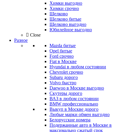
Химки выгодно
Химки срочно
Щелково
Щелково битые
Щелково выгодно
Юбилейное выгодно
Close
Разное
Mazda битые
Opel битые
Ford срочно
Fiat в Москве
Hyundai в любом состоянии
Chevrolet срочно
Subaru дорого
Volvo быстро
Daewoo в Москве выгодно
Скутеры дорого
ВАЗ в любом состоянии
BMW профессионально
Выкуп в Москве дорого
Любые марки обмен выгодно
Белорусские номера
Подержанные авто в Москве в
максимально сжатый срок