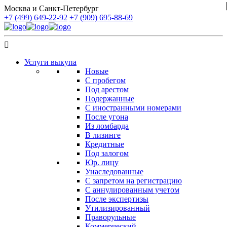
Москва и Санкт-Петербург
+7 (499) 649-22-92
+7 (909) 695-88-69
Услуги выкупа
Новые
С пробегом
Под арестом
Подержанные
С иностранными номерами
После угона
Из ломбарда
В лизинге
Кредитные
Под залогом
Юр. лицу
Унаследованные
С запретом на регистрацию
С аннулированным учетом
После экспертизы
Утилизированный
Праворульные
Коммерческий