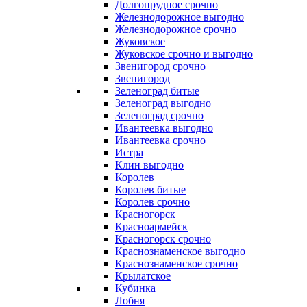
Долгопрудное срочно
Железнодорожное выгодно
Железнодорожное срочно
Жуковское
Жуковское срочно и выгодно
Звенигород срочно
Звенигород
Зеленоград битые
Зеленоград выгодно
Зеленоград срочно
Ивантеевка выгодно
Ивантеевка срочно
Истра
Клин выгодно
Королев
Королев битые
Королев срочно
Красногорск
Красноармейск
Красногорск срочно
Краснознаменское выгодно
Краснознаменское срочно
Крылатское
Кубинка
Лобня