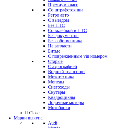
Премиум класс
Со штрафстоянки
Ретро авто
С выездом
Без ПТС
Со вклейкой в ПТС
Без документов
Без собственника
На запчасти
Битые
С поврежденным vin номером
Старые
С аэрографией
Водный транспорт
Мототехника
Мопеды
Снегоходы
Скутеры
Квадроциклы
Лодочные моторы
Мотоблоки
Close
Марки выкупа
Audi