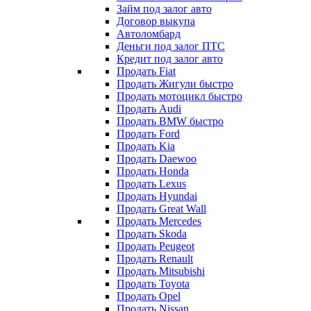
Займ под залог авто
Договор выкупа
Автоломбард
Деньги под залог ПТС
Кредит под залог авто
Продать Fiat
Продать Жигули быстро
Продать мотоцикл быстро
Продать Audi
Продать BMW быстро
Продать Ford
Продать Kia
Продать Daewoo
Продать Honda
Продать Lexus
Продать Hyundai
Продать Great Wall
Продать Mercedes
Продать Skoda
Продать Peugeot
Продать Renault
Продать Mitsubishi
Продать Toyota
Продать Opel
Продать Nissan