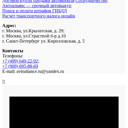
Договор купли продажи автомобиля
Сотрудничество
Автоальянс — срочный автовыкуп
Поиск и оплата штрафов ГИБДД
Расчет транспортного налога онлайн
Адрес:
г. Москва, ул.Крылатская, д. 29;
г. Москва, ул.Страстной б-р д.10
г. Санкт-Петербург ул. Кирилловская, д. 5
Контакты
Телефоны:
+7 (499) 649-22-92;
+7 (909) 695-88-69
E-mail: avtoaliance.ru@yandex.ru