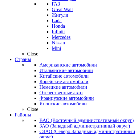
ГАЗ
Great Wall
Жигули
Lada
Honda
Infiniti
Mercedes
Nissan
Mini
Close
Страны
Американские автомобили
Итальянские автомобили
Китайские автомобили
Корейские автомобили
Немецкие автомобили
Отечественные авто
Французские автомобили
Японские автомобили
Close
Районы
ВАО (Восточный административный округ)
ЗАО (Западный административный округ)
СЗАО (Северо-Западный административный
округ)