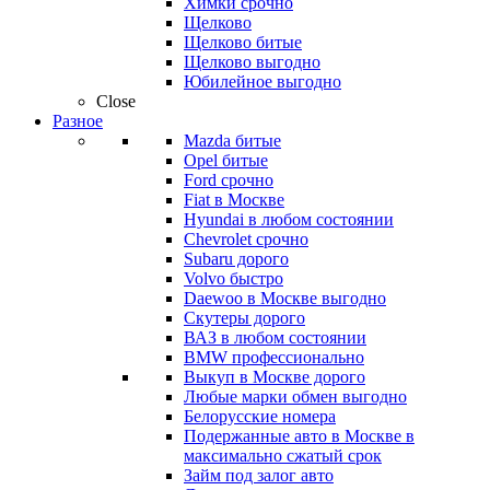
Химки срочно
Щелково
Щелково битые
Щелково выгодно
Юбилейное выгодно
Close
Разное
Mazda битые
Opel битые
Ford срочно
Fiat в Москве
Hyundai в любом состоянии
Chevrolet срочно
Subaru дорого
Volvo быстро
Daewoo в Москве выгодно
Скутеры дорого
ВАЗ в любом состоянии
BMW профессионально
Выкуп в Москве дорого
Любые марки обмен выгодно
Белорусские номера
Подержанные авто в Москве в
максимально сжатый срок
Займ под залог авто