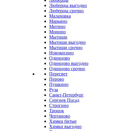
Люберцы
Люберцы выгодно
Люберцы срочно
Малаховка
Марьино
Митино
Монино
Мытищи
Мытищи выгодно
Мытищи срочно
Новокосино
Одинцово
Одинцово выгодно
Одинцово срочно
Пересвет
Перово
Пушкино
Руза
Санкт-Петербург
Сергиев Посад
Строгино
Троицк
Чертаново
Химки битые
Химки выгодно