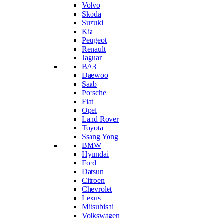
Volvo
Skoda
Suzuki
Kia
Peugeot
Renault
Jaguar
ВАЗ
Daewoo
Saab
Porsche
Fiat
Opel
Land Rover
Toyota
Ssang Yong
BMW
Hyundai
Ford
Datsun
Citroen
Chevrolet
Lexus
Mitsubishi
Volkswagen