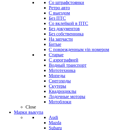
Со штрафстоянки
Ретро авто
С выездом
Без ПТС
Со вклейкой в ПТС
Без документов
Без собственника
На запчасти
Битые
С поврежденным vin номером
Старые
С аэрографией
Водный транспорт
Мототехника
Мопеды
Снегоходы
Скутеры
Квадроциклы
Лодочные моторы
Мотоблоки
Close
Марки выкупа
Audi
Mazda
Subaru