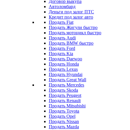
Договор выкупа
Автоломбард
Деньги под залог ПТС
Кредит под залог авто
Продать Fiat
Продать Жигули быстро
Продать мотоцикл быстро
Продать Audi
Продать BMW быстро
Продать Ford
Продать Kia
Продать Daewoo
Продать Honda
Продать Lexus
Продать Hyundai
Продать Great Wall
Продать Mercedes
Продать Skoda
Продать Peugeot
Продать Renault
Продать Mitsubishi
Продать Toyota
Продать Opel
Продать Nissan
Продать Mazda