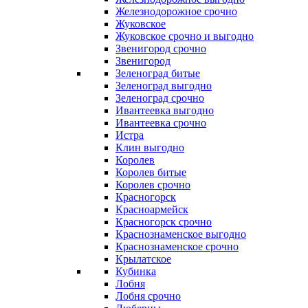
Железнодорожное срочно
Жуковское
Жуковское срочно и выгодно
Звенигород срочно
Звенигород
Зеленоград битые
Зеленоград выгодно
Зеленоград срочно
Ивантеевка выгодно
Ивантеевка срочно
Истра
Клин выгодно
Королев
Королев битые
Королев срочно
Красногорск
Красноармейск
Красногорск срочно
Краснознаменское выгодно
Краснознаменское срочно
Крылатское
Кубинка
Лобня
Лобня срочно