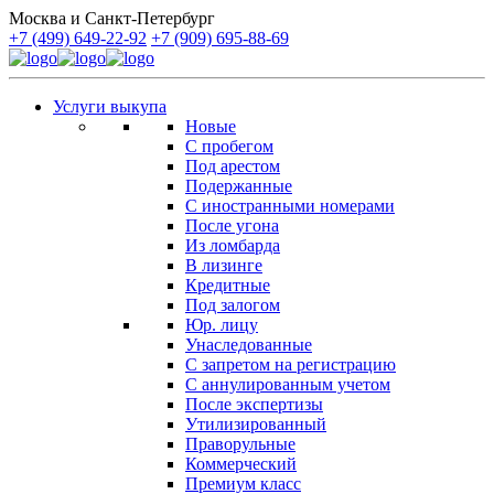
Москва и Санкт-Петербург
+7 (499) 649-22-92
+7 (909) 695-88-69
Услуги выкупа
Новые
С пробегом
Под арестом
Подержанные
С иностранными номерами
После угона
Из ломбарда
В лизинге
Кредитные
Под залогом
Юр. лицу
Унаследованные
С запретом на регистрацию
С аннулированным учетом
После экспертизы
Утилизированный
Праворульные
Коммерческий
Премиум класс