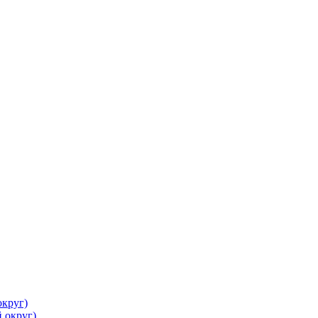
круг)
 округ)