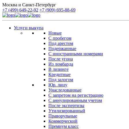
Москва и Санкт-Петербург
+7 (499) 649-22-92
+7 (909) 695-88-69
Услуги выкупа
Новые
С пробегом
Под арестом
Подержанные
С иностранными номерами
После угона
Из ломбарда
В лизинге
Кредитные
Под залогом
Юр. лицу
Унаследованные
С запретом на регистрацию
С аннулированным учетом
После экспертизы
Утилизированный
Праворульные
Коммерческий
Премиум класс