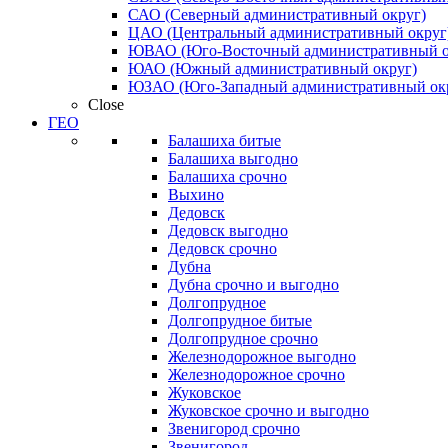
САО (Северный административный округ)
ЦАО (Центральный административный округ
ЮВАО (Юго-Восточный административный о
ЮАО (Южный административный округ)
ЮЗАО (Юго-Западный административный ок
Close
ГЕО
Балашиха битые
Балашиха выгодно
Балашиха срочно
Выхино
Дедовск
Дедовск выгодно
Дедовск срочно
Дубна
Дубна срочно и выгодно
Долгопрудное
Долгопрудное битые
Долгопрудное срочно
Железнодорожное выгодно
Железнодорожное срочно
Жуковское
Жуковское срочно и выгодно
Звенигород срочно
Звенигород