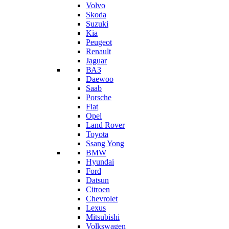
Volvo
Skoda
Suzuki
Kia
Peugeot
Renault
Jaguar
ВАЗ
Daewoo
Saab
Porsche
Fiat
Opel
Land Rover
Toyota
Ssang Yong
BMW
Hyundai
Ford
Datsun
Citroen
Chevrolet
Lexus
Mitsubishi
Volkswagen