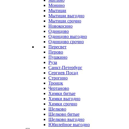
Митино
Монино
Мытищи
Мытищи выгодно
Мытищи срочно
Новокосино
Одинцово
Одинцово выгодно
Одинцово срочно
Пересвет
Перово
Пушкино
Руза
Санкт-Петербург
Сергиев Посад
Строгино
Троицк
Чертаново
Химки битые
Химки выгодно
Химки срочно
Щелково
Щелково битые
Щелково выгодно
Юбилейное выгодно