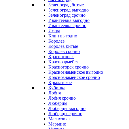
Зеленоград битые
Зеленоград выгодно
Зеленоград срочно
Ивантеевка выгодно
Ивантеевка срочно
Истра
Клин выгодно
Королев
Королев битые
Королев срочно
Красногорск
Красноармейск
Красногорск срочно
Краснознаменское выгодно
Краснознаменское срочно
Крылатское
Кубинка
Лобня
Лобня срочно
Люберцы
Люберцы выгодно
Люберцы срочно
Малаховка
Марьино