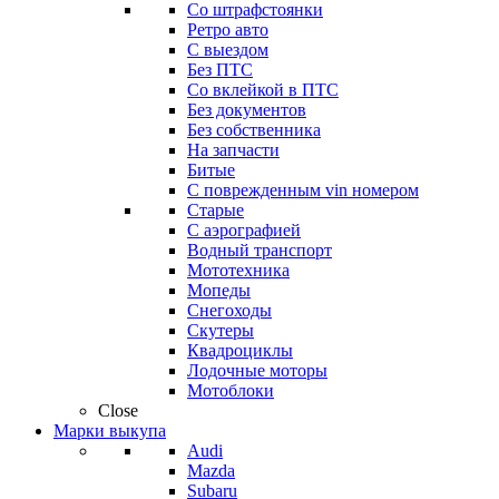
Со штрафстоянки
Ретро авто
С выездом
Без ПТС
Со вклейкой в ПТС
Без документов
Без собственника
На запчасти
Битые
С поврежденным vin номером
Старые
С аэрографией
Водный транспорт
Мототехника
Мопеды
Снегоходы
Скутеры
Квадроциклы
Лодочные моторы
Мотоблоки
Close
Марки выкупа
Audi
Mazda
Subaru