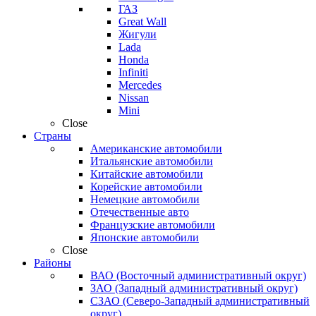
ГАЗ
Great Wall
Жигули
Lada
Honda
Infiniti
Mercedes
Nissan
Mini
Close
Страны
Американские автомобили
Итальянские автомобили
Китайские автомобили
Корейские автомобили
Немецкие автомобили
Отечественные авто
Французские автомобили
Японские автомобили
Close
Районы
ВАО (Восточный административный округ)
ЗАО (Западный административный округ)
СЗАО (Северо-Западный административный
округ)