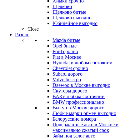
Химки срочно
Щелково
Щелково битые
Щелково выгодно
Юбилейное выгодно
Close
Разное
Mazda битые
Opel битые
Ford срочно
Fiat в Москве
Hyundai в любом состоянии
Chevrolet срочно
Subaru дорого
Volvo быстро
Daewoo в Москве выгодно
Скутеры дорого
ВАЗ в любом состоянии
BMW профессионально
Выкуп в Москве дорого
Любые марки обмен выгодно
Белорусские номера
Подержанные авто в Москве в
максимально сжатый срок
Займ под залог авто