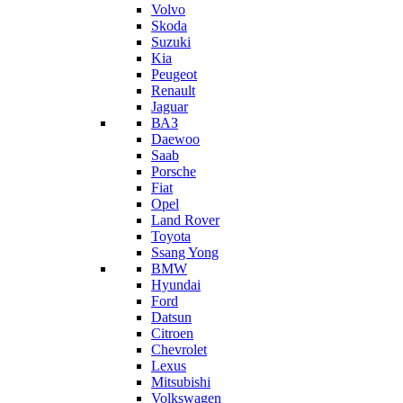
Volvo
Skoda
Suzuki
Kia
Peugeot
Renault
Jaguar
ВАЗ
Daewoo
Saab
Porsche
Fiat
Opel
Land Rover
Toyota
Ssang Yong
BMW
Hyundai
Ford
Datsun
Citroen
Chevrolet
Lexus
Mitsubishi
Volkswagen