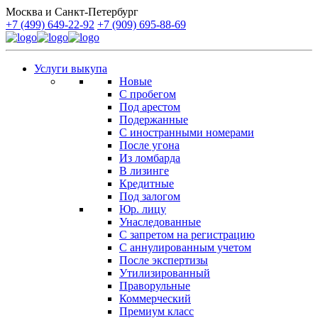
Москва и Санкт-Петербург
+7 (499) 649-22-92
+7 (909) 695-88-69
Услуги выкупа
Новые
С пробегом
Под арестом
Подержанные
С иностранными номерами
После угона
Из ломбарда
В лизинге
Кредитные
Под залогом
Юр. лицу
Унаследованные
С запретом на регистрацию
С аннулированным учетом
После экспертизы
Утилизированный
Праворульные
Коммерческий
Премиум класс