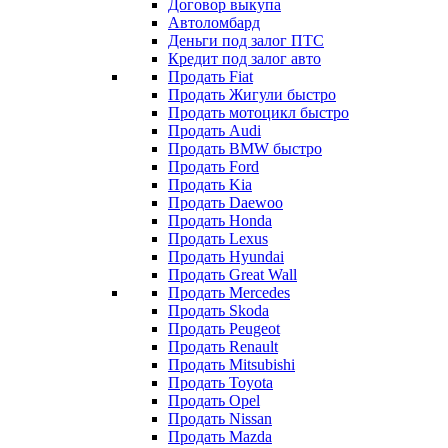
Договор выкупа
Автоломбард
Деньги под залог ПТС
Кредит под залог авто
Продать Fiat
Продать Жигули быстро
Продать мотоцикл быстро
Продать Audi
Продать BMW быстро
Продать Ford
Продать Kia
Продать Daewoo
Продать Honda
Продать Lexus
Продать Hyundai
Продать Great Wall
Продать Mercedes
Продать Skoda
Продать Peugeot
Продать Renault
Продать Mitsubishi
Продать Toyota
Продать Opel
Продать Nissan
Продать Mazda