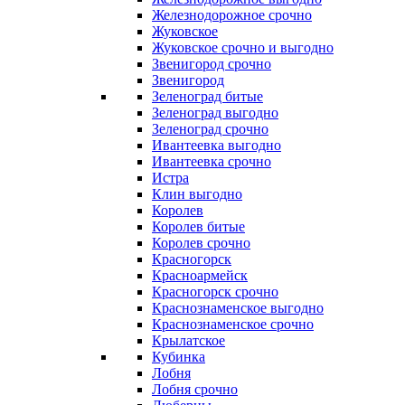
Железнодорожное срочно
Жуковское
Жуковское срочно и выгодно
Звенигород срочно
Звенигород
Зеленоград битые
Зеленоград выгодно
Зеленоград срочно
Ивантеевка выгодно
Ивантеевка срочно
Истра
Клин выгодно
Королев
Королев битые
Королев срочно
Красногорск
Красноармейск
Красногорск срочно
Краснознаменское выгодно
Краснознаменское срочно
Крылатское
Кубинка
Лобня
Лобня срочно