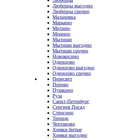
Люберцы
Люберцы выгодно
Люберцы срочно
Малаховка
Марьино
Митино
Монино
Мытищи
Мытищи выгодно
Мытищи срочно
Новокосино
Одинцово
Одинцово выгодно
Одинцово срочно
Пересвет
Перово
Пушкино
Руза
Санкт-Петербург
Сергиев Посад
Строгино
Троицк
Чертаново
Химки битые
Химки выгодно