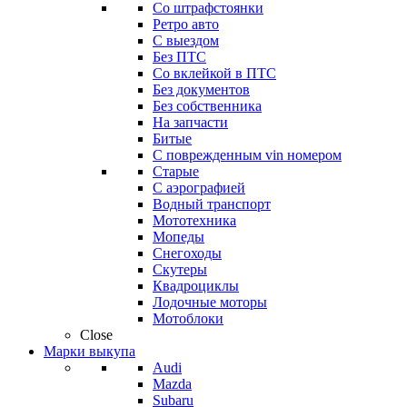
Со штрафстоянки
Ретро авто
С выездом
Без ПТС
Со вклейкой в ПТС
Без документов
Без собственника
На запчасти
Битые
С поврежденным vin номером
Старые
С аэрографией
Водный транспорт
Мототехника
Мопеды
Снегоходы
Скутеры
Квадроциклы
Лодочные моторы
Мотоблоки
Close
Марки выкупа
Audi
Mazda
Subaru