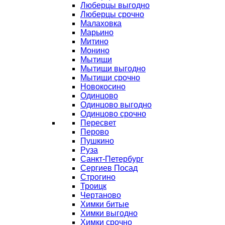
Люберцы выгодно
Люберцы срочно
Малаховка
Марьино
Митино
Монино
Мытищи
Мытищи выгодно
Мытищи срочно
Новокосино
Одинцово
Одинцово выгодно
Одинцово срочно
Пересвет
Перово
Пушкино
Руза
Санкт-Петербург
Сергиев Посад
Строгино
Троицк
Чертаново
Химки битые
Химки выгодно
Химки срочно