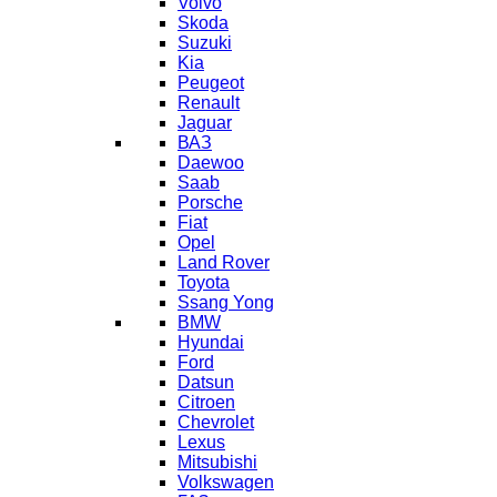
Volvo
Skoda
Suzuki
Kia
Peugeot
Renault
Jaguar
ВАЗ
Daewoo
Saab
Porsche
Fiat
Opel
Land Rover
Toyota
Ssang Yong
BMW
Hyundai
Ford
Datsun
Citroen
Chevrolet
Lexus
Mitsubishi
Volkswagen