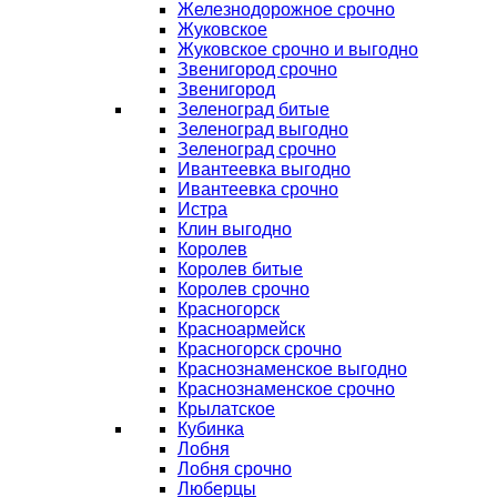
Железнодорожное срочно
Жуковское
Жуковское срочно и выгодно
Звенигород срочно
Звенигород
Зеленоград битые
Зеленоград выгодно
Зеленоград срочно
Ивантеевка выгодно
Ивантеевка срочно
Истра
Клин выгодно
Королев
Королев битые
Королев срочно
Красногорск
Красноармейск
Красногорск срочно
Краснознаменское выгодно
Краснознаменское срочно
Крылатское
Кубинка
Лобня
Лобня срочно
Люберцы