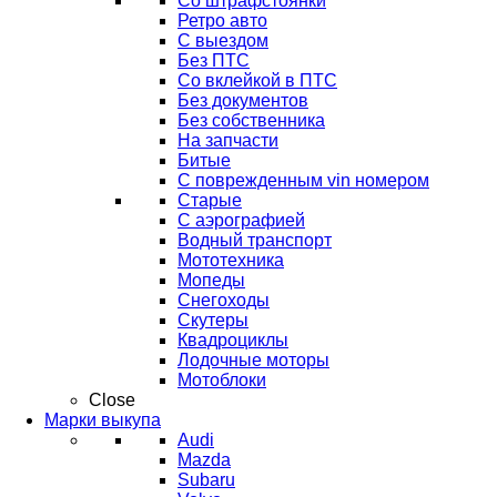
Со штрафстоянки
Ретро авто
С выездом
Без ПТС
Со вклейкой в ПТС
Без документов
Без собственника
На запчасти
Битые
С поврежденным vin номером
Старые
С аэрографией
Водный транспорт
Мототехника
Мопеды
Снегоходы
Скутеры
Квадроциклы
Лодочные моторы
Мотоблоки
Close
Марки выкупа
Audi
Mazda
Subaru