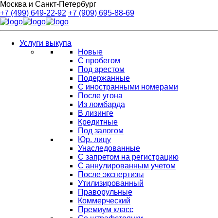
Москва и Санкт-Петербург
+7 (499) 649-22-92
+7 (909) 695-88-69
Услуги выкупа
Новые
С пробегом
Под арестом
Подержанные
С иностранными номерами
После угона
Из ломбарда
В лизинге
Кредитные
Под залогом
Юр. лицу
Унаследованные
С запретом на регистрацию
С аннулированным учетом
После экспертизы
Утилизированный
Праворульные
Коммерческий
Премиум класс