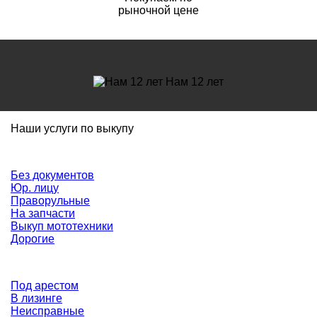
рыночной цене
Нам 12 лет
Наши услуги по выкупу
Без документов
Юр. лицу
Праворульные
На запчасти
Выкуп мототехники
Дорогие
Под арестом
В лизинге
Неисправные