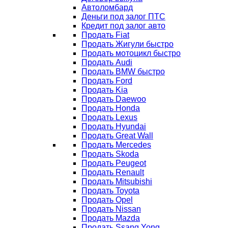
Автоломбард
Деньги под залог ПТС
Кредит под залог авто
Продать Fiat
Продать Жигули быстро
Продать мотоцикл быстро
Продать Audi
Продать BMW быстро
Продать Ford
Продать Kia
Продать Daewoo
Продать Honda
Продать Lexus
Продать Hyundai
Продать Great Wall
Продать Mercedes
Продать Skoda
Продать Peugeot
Продать Renault
Продать Mitsubishi
Продать Toyota
Продать Opel
Продать Nissan
Продать Mazda
Продать Ssang Yong