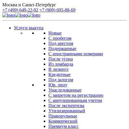
Москва и Санкт-Петербург
+7 (499) 649-22-92
+7 (909) 695-88-69
Услуги выкупа
Новые
С пробегом
Под арестом
Подержанные
С иностранными номерами
После угона
Из ломбарда
В лизинге
Кредитные
Под залогом
Юр. лицу
Унаследованные
С запретом на регистрацию
С аннулированным учетом
После экспертизы
Утилизированный
Праворульные
Коммерческий
Премиум класс