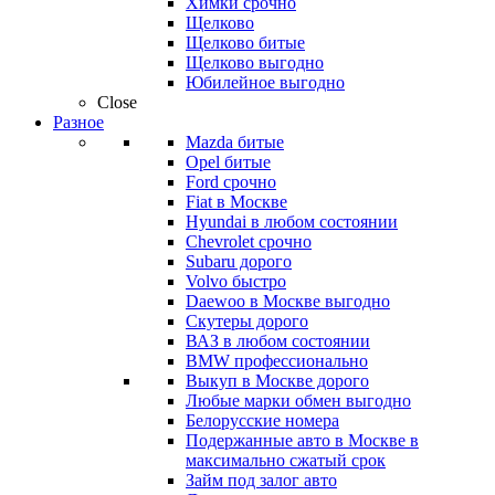
Химки срочно
Щелково
Щелково битые
Щелково выгодно
Юбилейное выгодно
Close
Разное
Mazda битые
Opel битые
Ford срочно
Fiat в Москве
Hyundai в любом состоянии
Chevrolet срочно
Subaru дорого
Volvo быстро
Daewoo в Москве выгодно
Скутеры дорого
ВАЗ в любом состоянии
BMW профессионально
Выкуп в Москве дорого
Любые марки обмен выгодно
Белорусские номера
Подержанные авто в Москве в
максимально сжатый срок
Займ под залог авто