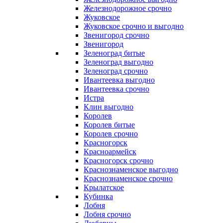
Железнодорожное срочно
Жуковское
Жуковское срочно и выгодно
Звенигород срочно
Звенигород
Зеленоград битые
Зеленоград выгодно
Зеленоград срочно
Ивантеевка выгодно
Ивантеевка срочно
Истра
Клин выгодно
Королев
Королев битые
Королев срочно
Красногорск
Красноармейск
Красногорск срочно
Краснознаменское выгодно
Краснознаменское срочно
Крылатское
Кубинка
Лобня
Лобня срочно