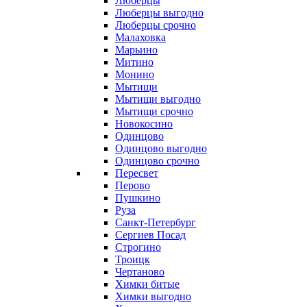
Люберцы
Люберцы выгодно
Люберцы срочно
Малаховка
Марьино
Митино
Монино
Мытищи
Мытищи выгодно
Мытищи срочно
Новокосино
Одинцово
Одинцово выгодно
Одинцово срочно
Пересвет
Перово
Пушкино
Руза
Санкт-Петербург
Сергиев Посад
Строгино
Троицк
Чертаново
Химки битые
Химки выгодно