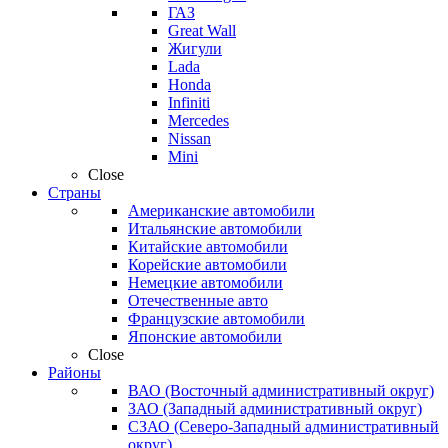
ГАЗ
Great Wall
Жигули
Lada
Honda
Infiniti
Mercedes
Nissan
Mini
Close
Страны
Американские автомобили
Итальянские автомобили
Китайские автомобили
Корейские автомобили
Немецкие автомобили
Отечественные авто
Французские автомобили
Японские автомобили
Close
Районы
ВАО (Восточный административный округ)
ЗАО (Западный административный округ)
СЗАО (Северо-Западный административный
округ)