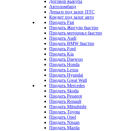
Договор выкупа
Автоломбард
Деньги под залог ПТС
Кредит под залог авто
Продать Fiat
Продать Жигули быстро
Продать мотоцикл быстро
Продать Audi
Продать BMW быстро
Продать Ford
Продать Kia
Продать Daewoo
Продать Honda
Продать Lexus
Продать Hyundai
Продать Great Wall
Продать Mercedes
Продать Skoda
Продать Peugeot
Продать Renault
Продать Mitsubishi
Продать Toyota
Продать Opel
Продать Nissan
Продать Mazda