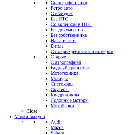
Со штрафстоянки
Ретро авто
С выездом
Без ПТС
Со вклейкой в ПТС
Без документов
Без собственника
На запчасти
Битые
С поврежденным vin номером
Старые
С аэрографией
Водный транспорт
Мототехника
Мопеды
Снегоходы
Скутеры
Квадроциклы
Лодочные моторы
Мотоблоки
Close
Марки выкупа
Audi
Mazda
Subaru