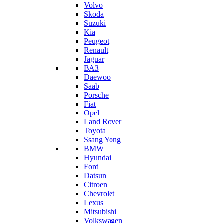
Volvo
Skoda
Suzuki
Kia
Peugeot
Renault
Jaguar
ВАЗ
Daewoo
Saab
Porsche
Fiat
Opel
Land Rover
Toyota
Ssang Yong
BMW
Hyundai
Ford
Datsun
Citroen
Chevrolet
Lexus
Mitsubishi
Volkswagen