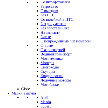
Со штрафстоянки
Ретро авто
С выездом
Без ПТС
Со вклейкой в ПТС
Без документов
Без собственника
На запчасти
Битые
С поврежденным vin номером
Старые
С аэрографией
Водный транспорт
Мототехника
Мопеды
Снегоходы
Скутеры
Квадроциклы
Лодочные моторы
Мотоблоки
Close
Марки выкупа
Audi
Mazda
Subaru