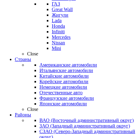
ГАЗ
Great Wall
Жигули
Lada
Honda
Infiniti
Mercedes
Nissan
Mini
Close
Страны
Американские автомобили
Итальянские автомобили
Китайские автомобили
Корейские автомобили
Немецкие автомобили
Отечественные авто
Французские автомобили
Японские автомобили
Close
Районы
ВАО (Восточный административный округ)
ЗАО (Западный административный округ)
СЗАО (Северо-Западный административный
округ)