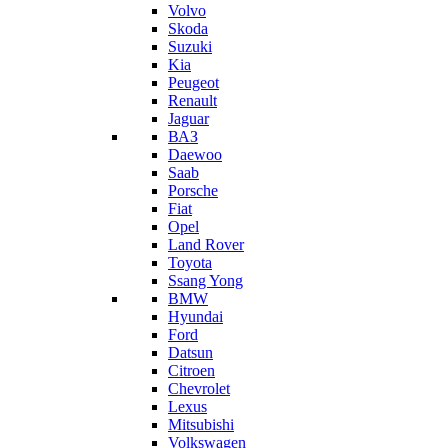
Volvo
Skoda
Suzuki
Kia
Peugeot
Renault
Jaguar
ВАЗ
Daewoo
Saab
Porsche
Fiat
Opel
Land Rover
Toyota
Ssang Yong
BMW
Hyundai
Ford
Datsun
Citroen
Chevrolet
Lexus
Mitsubishi
Volkswagen