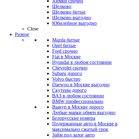
Химки срочно
Щелково
Щелково битые
Щелково выгодно
Юбилейное выгодно
Close
Разное
Mazda битые
Opel битые
Ford срочно
Fiat в Москве
Hyundai в любом состоянии
Chevrolet срочно
Subaru дорого
Volvo быстро
Daewoo в Москве выгодно
Скутеры дорого
ВАЗ в любом состоянии
BMW профессионально
Выкуп в Москве дорого
Любые марки обмен выгодно
Белорусские номера
Подержанные авто в Москве в
максимально сжатый срок
Займ под залог авто