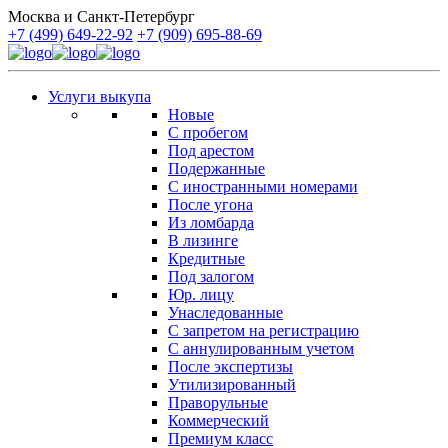
Москва и Санкт-Петербург
+7 (499) 649-22-92
+7 (909) 695-88-69
Услуги выкупа
Новые
С пробегом
Под арестом
Подержанные
С иностранными номерами
После угона
Из ломбарда
В лизинге
Кредитные
Под залогом
Юр. лицу
Унаследованные
С запретом на регистрацию
С аннулированным учетом
После экспертизы
Утилизированный
Праворульные
Коммерческий
Премиум класс