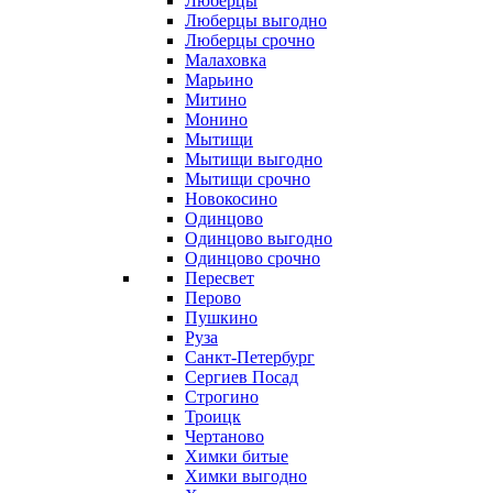
Люберцы
Люберцы выгодно
Люберцы срочно
Малаховка
Марьино
Митино
Монино
Мытищи
Мытищи выгодно
Мытищи срочно
Новокосино
Одинцово
Одинцово выгодно
Одинцово срочно
Пересвет
Перово
Пушкино
Руза
Санкт-Петербург
Сергиев Посад
Строгино
Троицк
Чертаново
Химки битые
Химки выгодно