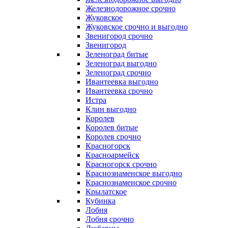
Железнодорожное срочно
Жуковское
Жуковское срочно и выгодно
Звенигород срочно
Звенигород
Зеленоград битые
Зеленоград выгодно
Зеленоград срочно
Ивантеевка выгодно
Ивантеевка срочно
Истра
Клин выгодно
Королев
Королев битые
Королев срочно
Красногорск
Красноармейск
Красногорск срочно
Краснознаменское выгодно
Краснознаменское срочно
Крылатское
Кубинка
Лобня
Лобня срочно