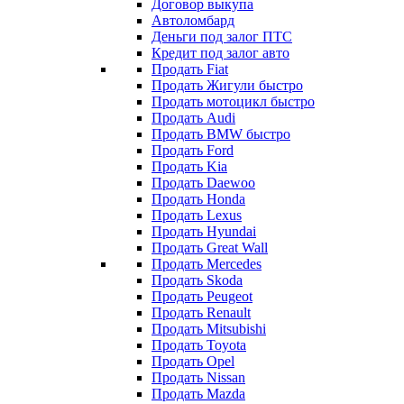
Договор выкупа
Автоломбард
Деньги под залог ПТС
Кредит под залог авто
Продать Fiat
Продать Жигули быстро
Продать мотоцикл быстро
Продать Audi
Продать BMW быстро
Продать Ford
Продать Kia
Продать Daewoo
Продать Honda
Продать Lexus
Продать Hyundai
Продать Great Wall
Продать Mercedes
Продать Skoda
Продать Peugeot
Продать Renault
Продать Mitsubishi
Продать Toyota
Продать Opel
Продать Nissan
Продать Mazda