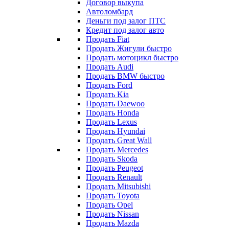
Договор выкупа
Автоломбард
Деньги под залог ПТС
Кредит под залог авто
Продать Fiat
Продать Жигули быстро
Продать мотоцикл быстро
Продать Audi
Продать BMW быстро
Продать Ford
Продать Kia
Продать Daewoo
Продать Honda
Продать Lexus
Продать Hyundai
Продать Great Wall
Продать Mercedes
Продать Skoda
Продать Peugeot
Продать Renault
Продать Mitsubishi
Продать Toyota
Продать Opel
Продать Nissan
Продать Mazda