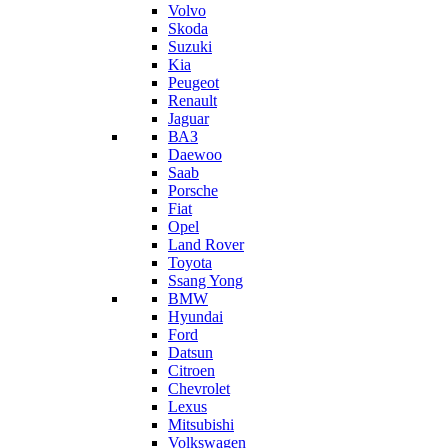
Volvo
Skoda
Suzuki
Kia
Peugeot
Renault
Jaguar
ВАЗ
Daewoo
Saab
Porsche
Fiat
Opel
Land Rover
Toyota
Ssang Yong
BMW
Hyundai
Ford
Datsun
Citroen
Chevrolet
Lexus
Mitsubishi
Volkswagen