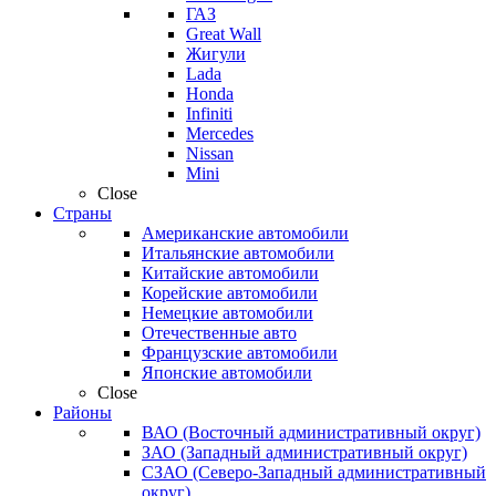
ГАЗ
Great Wall
Жигули
Lada
Honda
Infiniti
Mercedes
Nissan
Mini
Close
Страны
Американские автомобили
Итальянские автомобили
Китайские автомобили
Корейские автомобили
Немецкие автомобили
Отечественные авто
Французские автомобили
Японские автомобили
Close
Районы
ВАО (Восточный административный округ)
ЗАО (Западный административный округ)
СЗАО (Северо-Западный административный
округ)