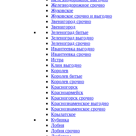
Железнодорожное срочно
Жуковское
Жуковское срочно и выгодно
Звенигород срочно
Звенигород
Зеленоград битые
Зеленоград выгодно
Зеленоград срочно
Ивантеевка выгодно
Ивантеевка срочно
Истра
Клин выгодно
Королев
Королев битые
Королев срочно
Красногорск
Красноармейск
Красногорск срочно
Краснознаменское выгодно
Краснознаменское срочно
Крылатское
Кубинка
Лобня
Лобня срочно