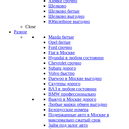
Химки срочно
Щелково
Щелково битые
Щелково выгодно
Юбилейное выгодно
Close
Разное
Mazda битые
Opel битые
Ford срочно
Fiat в Москве
Hyundai в любом состоянии
Chevrolet срочно
Subaru дорого
Volvo быстро
Daewoo в Москве выгодно
Скутеры дорого
ВАЗ в любом состоянии
BMW профессионально
Выкуп в Москве дорого
Любые марки обмен выгодно
Белорусские номера
Подержанные авто в Москве в
максимально сжатый срок
Займ под залог авто