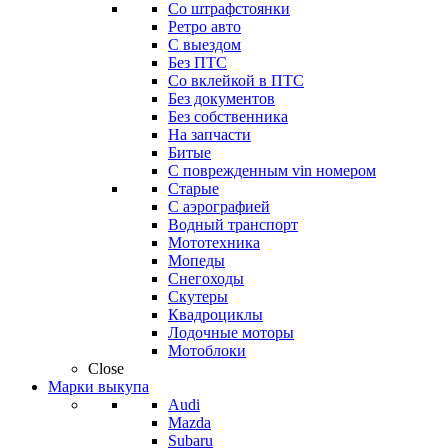
Со штрафстоянки
Ретро авто
С выездом
Без ПТС
Со вклейкой в ПТС
Без документов
Без собственника
На запчасти
Битые
С поврежденным vin номером
Старые
С аэрографией
Водный транспорт
Мототехника
Мопеды
Снегоходы
Скутеры
Квадроциклы
Лодочные моторы
Мотоблоки
Close
Марки выкупа
Audi
Mazda
Subaru