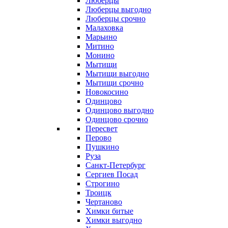
Люберцы
Люберцы выгодно
Люберцы срочно
Малаховка
Марьино
Митино
Монино
Мытищи
Мытищи выгодно
Мытищи срочно
Новокосино
Одинцово
Одинцово выгодно
Одинцово срочно
Пересвет
Перово
Пушкино
Руза
Санкт-Петербург
Сергиев Посад
Строгино
Троицк
Чертаново
Химки битые
Химки выгодно