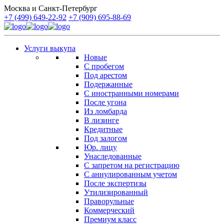
Москва и Санкт-Петербург
+7 (499) 649-22-92
+7 (909) 695-88-69
Услуги выкупа
Новые
С пробегом
Под арестом
Подержанные
С иностранными номерами
После угона
Из ломбарда
В лизинге
Кредитные
Под залогом
Юр. лицу
Унаследованные
С запретом на регистрацию
С аннулированным учетом
После экспертизы
Утилизированный
Праворульные
Коммерческий
Премиум класс