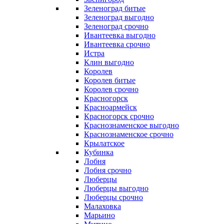
Зеленоград битые
Зеленоград выгодно
Зеленоград срочно
Ивантеевка выгодно
Ивантеевка срочно
Истра
Клин выгодно
Королев
Королев битые
Королев срочно
Красногорск
Красноармейск
Красногорск срочно
Краснознаменское выгодно
Краснознаменское срочно
Крылатское
Кубинка
Лобня
Лобня срочно
Люберцы
Люберцы выгодно
Люберцы срочно
Малаховка
Марьино