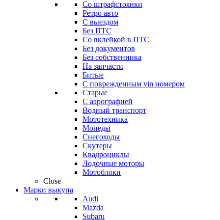
Со штрафстоянки
Ретро авто
С выездом
Без ПТС
Со вклейкой в ПТС
Без документов
Без собственника
На запчасти
Битые
С поврежденным vin номером
Старые
С аэрографией
Водный транспорт
Мототехника
Мопеды
Снегоходы
Скутеры
Квадроциклы
Лодочные моторы
Мотоблоки
Close
Марки выкупа
Audi
Mazda
Subaru