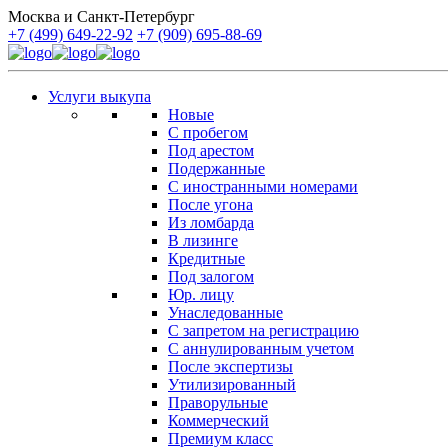
Москва и Санкт-Петербург
+7 (499) 649-22-92
+7 (909) 695-88-69
Услуги выкупа
Новые
С пробегом
Под арестом
Подержанные
С иностранными номерами
После угона
Из ломбарда
В лизинге
Кредитные
Под залогом
Юр. лицу
Унаследованные
С запретом на регистрацию
С аннулированным учетом
После экспертизы
Утилизированный
Праворульные
Коммерческий
Премиум класс