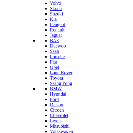
Volvo
Skoda
Suzuki
Kia
Peugeot
Renault
Jaguar
ВАЗ
Daewoo
Saab
Porsche
Fiat
Opel
Land Rover
Toyota
Ssang Yong
BMW
Hyundai
Ford
Datsun
Citroen
Chevrolet
Lexus
Mitsubishi
Volkswagen