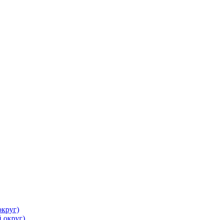
круг)
 округ)