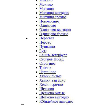
Митино
Монино
Мытищи
Мытищи выгодно
Мытищи срочно
Новокосино
Одинцово
Одинцово выгодно
Одинцово срочно
Пересвет
Перово
Пушкино
Руза
Санкт-Петербург
Сергиев Посад
Строгино
Троицк
Чертаново
Химки битые
Химки выгодно
Химки срочно
Щелково
Щелково битые
Щелково выгодно
Юбилейное выгодно