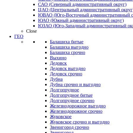
САО (Северный административный округ)
ЦАО (Центральный административный округ
ЮВАО (Юго-Восточный административный о
ЮАО (Южный административный округ)
ЮЗАО (Юго-Западный административный ок
Close
ГЕО
Балашиха битые
Балашиха выгодно
Балашиха срочно
Выхино
Дедовск
Дедовск выгодно
Дедовск срочно
Дубна
Дубна срочно и выгодно
Долгопрудное
Долгопрудное битые
Долгопрудное срочно
Железнодорожное выгодно
Железнодорожное срочно
Жуковское
Жуковское срочно и выгодно
Звенигород срочно
Звенигород