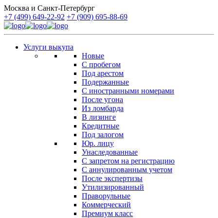
Москва и Санкт-Петербург
+7 (499) 649-22-92
+7 (909) 695-88-69
Услуги выкупа
Новые
С пробегом
Под арестом
Подержанные
С иностранными номерами
После угона
Из ломбарда
В лизинге
Кредитные
Под залогом
Юр. лицу
Унаследованные
С запретом на регистрацию
С аннулированным учетом
После экспертизы
Утилизированный
Праворульные
Коммерческий
Премиум класс