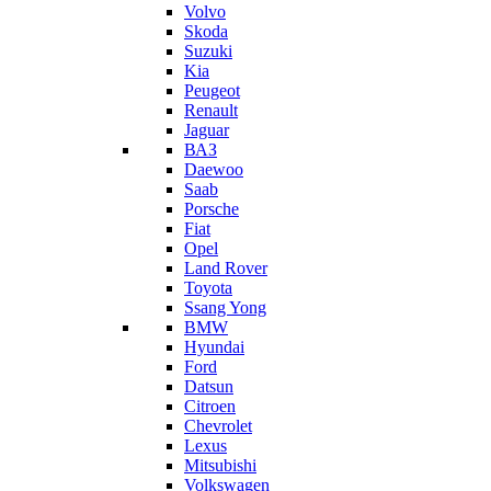
Volvo
Skoda
Suzuki
Kia
Peugeot
Renault
Jaguar
ВАЗ
Daewoo
Saab
Porsche
Fiat
Opel
Land Rover
Toyota
Ssang Yong
BMW
Hyundai
Ford
Datsun
Citroen
Chevrolet
Lexus
Mitsubishi
Volkswagen