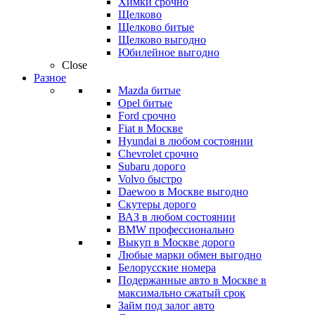
Химки срочно
Щелково
Щелково битые
Щелково выгодно
Юбилейное выгодно
Close
Разное
Mazda битые
Opel битые
Ford срочно
Fiat в Москве
Hyundai в любом состоянии
Chevrolet срочно
Subaru дорого
Volvo быстро
Daewoo в Москве выгодно
Скутеры дорого
ВАЗ в любом состоянии
BMW профессионально
Выкуп в Москве дорого
Любые марки обмен выгодно
Белорусские номера
Подержанные авто в Москве в
максимально сжатый срок
Займ под залог авто