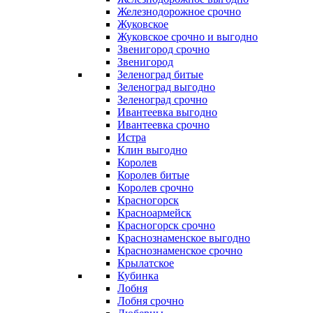
Железнодорожное срочно
Жуковское
Жуковское срочно и выгодно
Звенигород срочно
Звенигород
Зеленоград битые
Зеленоград выгодно
Зеленоград срочно
Ивантеевка выгодно
Ивантеевка срочно
Истра
Клин выгодно
Королев
Королев битые
Королев срочно
Красногорск
Красноармейск
Красногорск срочно
Краснознаменское выгодно
Краснознаменское срочно
Крылатское
Кубинка
Лобня
Лобня срочно