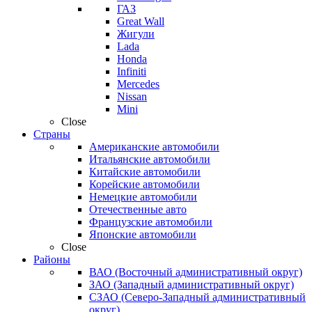
ГАЗ
Great Wall
Жигули
Lada
Honda
Infiniti
Mercedes
Nissan
Mini
Close
Страны
Американские автомобили
Итальянские автомобили
Китайские автомобили
Корейские автомобили
Немецкие автомобили
Отечественные авто
Французские автомобили
Японские автомобили
Close
Районы
ВАО (Восточный административный округ)
ЗАО (Западный административный округ)
СЗАО (Северо-Западный административный
округ)