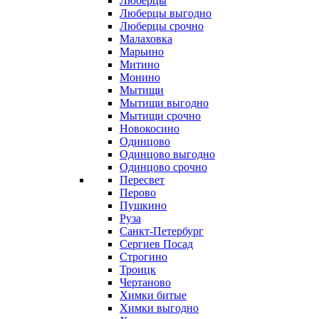
Люберцы
Люберцы выгодно
Люберцы срочно
Малаховка
Марьино
Митино
Монино
Мытищи
Мытищи выгодно
Мытищи срочно
Новокосино
Одинцово
Одинцово выгодно
Одинцово срочно
Пересвет
Перово
Пушкино
Руза
Санкт-Петербург
Сергиев Посад
Строгино
Троицк
Чертаново
Химки битые
Химки выгодно