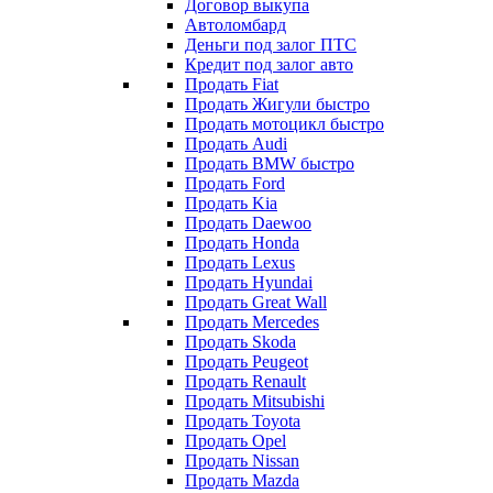
Договор выкупа
Автоломбард
Деньги под залог ПТС
Кредит под залог авто
Продать Fiat
Продать Жигули быстро
Продать мотоцикл быстро
Продать Audi
Продать BMW быстро
Продать Ford
Продать Kia
Продать Daewoo
Продать Honda
Продать Lexus
Продать Hyundai
Продать Great Wall
Продать Mercedes
Продать Skoda
Продать Peugeot
Продать Renault
Продать Mitsubishi
Продать Toyota
Продать Opel
Продать Nissan
Продать Mazda