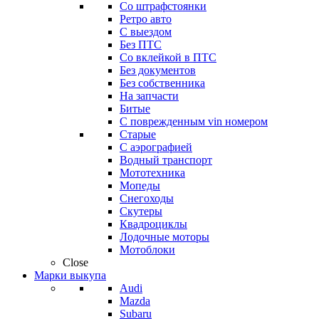
Со штрафстоянки
Ретро авто
С выездом
Без ПТС
Со вклейкой в ПТС
Без документов
Без собственника
На запчасти
Битые
С поврежденным vin номером
Старые
С аэрографией
Водный транспорт
Мототехника
Мопеды
Снегоходы
Скутеры
Квадроциклы
Лодочные моторы
Мотоблоки
Close
Марки выкупа
Audi
Mazda
Subaru