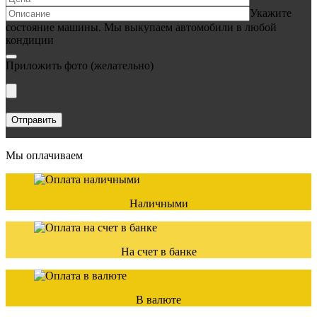
Укажите
состояние машины. Мы выкупаем автомобили в любой
кондиции
Приложить фото
(желательно)
Мы оплачиваем
Наличными
На счет в банке
В валюте