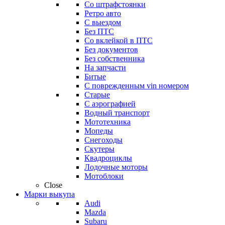
Со штрафстоянки
Ретро авто
С выездом
Без ПТС
Со вклейкой в ПТС
Без документов
Без собственника
На запчасти
Битые
С поврежденным vin номером
Старые
С аэрографией
Водный транспорт
Мототехника
Мопеды
Снегоходы
Скутеры
Квадроциклы
Лодочные моторы
Мотоблоки
Close
Марки выкупа
Audi
Mazda
Subaru