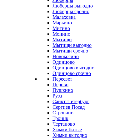
Люберцы
Люберцы выгодно
Люберцы срочно
Малаховка
Марьино
Митино
Монино
Мытищи
Мытищи выгодно
Мытищи срочно
Новокосино
Одинцово
Одинцово выгодно
Одинцово срочно
Пересвет
Перово
Пушкино
Руза
Санкт-Петербург
Сергиев Посад
Строгино
Троицк
Чертаново
Химки битые
Химки выгодно