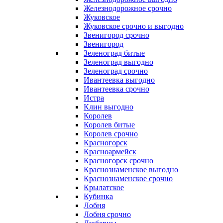
Железнодорожное срочно
Жуковское
Жуковское срочно и выгодно
Звенигород срочно
Звенигород
Зеленоград битые
Зеленоград выгодно
Зеленоград срочно
Ивантеевка выгодно
Ивантеевка срочно
Истра
Клин выгодно
Королев
Королев битые
Королев срочно
Красногорск
Красноармейск
Красногорск срочно
Краснознаменское выгодно
Краснознаменское срочно
Крылатское
Кубинка
Лобня
Лобня срочно