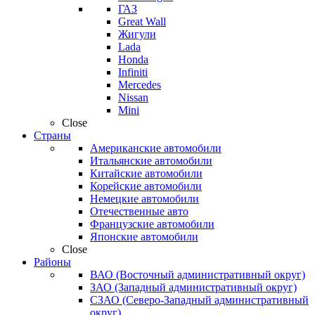
ГАЗ
Great Wall
Жигули
Lada
Honda
Infiniti
Mercedes
Nissan
Mini
Close
Страны
Американские автомобили
Итальянские автомобили
Китайские автомобили
Корейские автомобили
Немецкие автомобили
Отечественные авто
Французские автомобили
Японские автомобили
Close
Районы
ВАО (Восточный административный округ)
ЗАО (Западный административный округ)
СЗАО (Северо-Западный административный
округ)