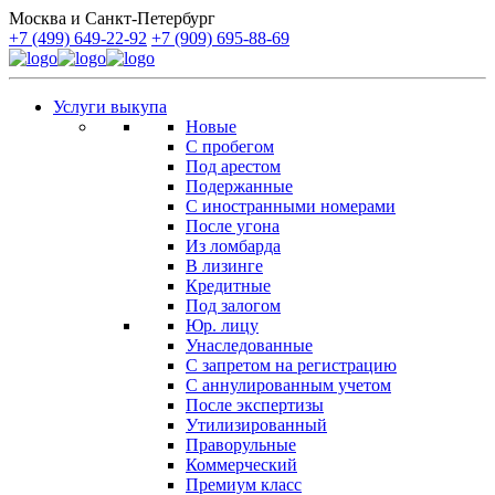
Москва и Санкт-Петербург
+7 (499) 649-22-92
+7 (909) 695-88-69
Услуги выкупа
Новые
С пробегом
Под арестом
Подержанные
С иностранными номерами
После угона
Из ломбарда
В лизинге
Кредитные
Под залогом
Юр. лицу
Унаследованные
С запретом на регистрацию
С аннулированным учетом
После экспертизы
Утилизированный
Праворульные
Коммерческий
Премиум класс