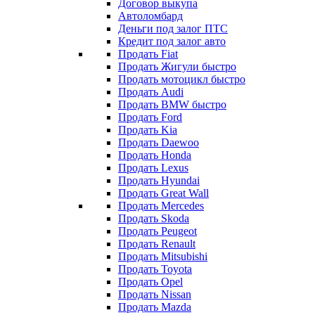
Договор выкупа
Автоломбард
Деньги под залог ПТС
Кредит под залог авто
Продать Fiat
Продать Жигули быстро
Продать мотоцикл быстро
Продать Audi
Продать BMW быстро
Продать Ford
Продать Kia
Продать Daewoo
Продать Honda
Продать Lexus
Продать Hyundai
Продать Great Wall
Продать Mercedes
Продать Skoda
Продать Peugeot
Продать Renault
Продать Mitsubishi
Продать Toyota
Продать Opel
Продать Nissan
Продать Mazda