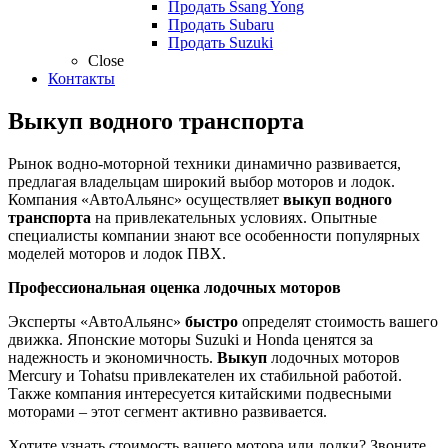
Продать Ssang Yong
Продать Subaru
Продать Suzuki
Close
Контакты
Выкуп водного транспорта
Рынок водно-моторной техники динамично развивается,
предлагая владельцам широкий выбор моторов и лодок.
Компания «АвтоАльянс» осуществляет
выкуп водного
транспорта
на привлекательных условиях. Опытные
специалисты компании знают все особенности популярных
моделей моторов и лодок ПВХ.
Профессиональная оценка лодочных моторов
Эксперты «АвтоАльянс»
быстро
определят стоимость вашего
движка. Японские моторы Suzuki и Honda ценятся за
надежность и экономичность.
Выкуп
лодочных моторов
Mercury и Tohatsu привлекателен их стабильной работой.
Также компания интересуется китайскими подвесными
моторами – этот сегмент активно развивается.
Хотите узнать стоимость вашего мотора или лодки? Звоните