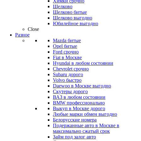
Химки срочно
Щелково
Щелково битые
Щелково выгодно
Юбилейное выгодно
Close
Разное
Mazda битые
Opel битые
Ford срочно
Fiat в Москве
Hyundai в любом состоянии
Chevrolet срочно
Subaru дорого
Volvo быстро
Daewoo в Москве выгодно
Скутеры дорого
ВАЗ в любом состоянии
BMW профессионально
Выкуп в Москве дорого
Любые марки обмен выгодно
Белорусские номера
Подержанные авто в Москве в
максимально сжатый срок
Займ под залог авто