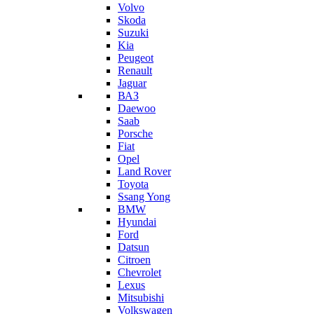
Volvo
Skoda
Suzuki
Kia
Peugeot
Renault
Jaguar
ВАЗ
Daewoo
Saab
Porsche
Fiat
Opel
Land Rover
Toyota
Ssang Yong
BMW
Hyundai
Ford
Datsun
Citroen
Chevrolet
Lexus
Mitsubishi
Volkswagen