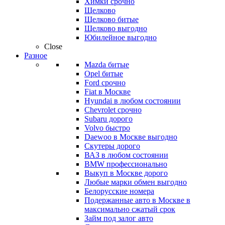
Химки срочно
Щелково
Щелково битые
Щелково выгодно
Юбилейное выгодно
Close
Разное
Mazda битые
Opel битые
Ford срочно
Fiat в Москве
Hyundai в любом состоянии
Chevrolet срочно
Subaru дорого
Volvo быстро
Daewoo в Москве выгодно
Скутеры дорого
ВАЗ в любом состоянии
BMW профессионально
Выкуп в Москве дорого
Любые марки обмен выгодно
Белорусские номера
Подержанные авто в Москве в
максимально сжатый срок
Займ под залог авто