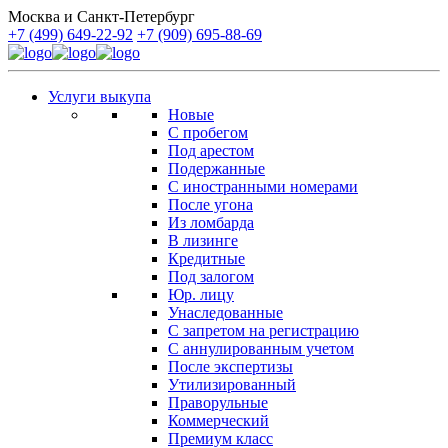
Москва и Санкт-Петербург
+7 (499) 649-22-92
+7 (909) 695-88-69
Услуги выкупа
Новые
С пробегом
Под арестом
Подержанные
С иностранными номерами
После угона
Из ломбарда
В лизинге
Кредитные
Под залогом
Юр. лицу
Унаследованные
С запретом на регистрацию
С аннулированным учетом
После экспертизы
Утилизированный
Праворульные
Коммерческий
Премиум класс