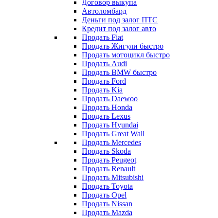
Договор выкупа
Автоломбард
Деньги под залог ПТС
Кредит под залог авто
Продать Fiat
Продать Жигули быстро
Продать мотоцикл быстро
Продать Audi
Продать BMW быстро
Продать Ford
Продать Kia
Продать Daewoo
Продать Honda
Продать Lexus
Продать Hyundai
Продать Great Wall
Продать Mercedes
Продать Skoda
Продать Peugeot
Продать Renault
Продать Mitsubishi
Продать Toyota
Продать Opel
Продать Nissan
Продать Mazda