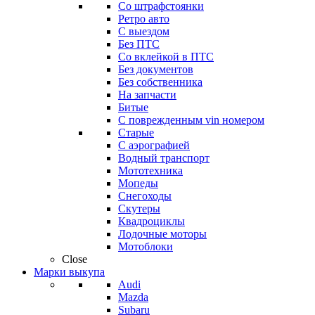
Со штрафстоянки
Ретро авто
С выездом
Без ПТС
Со вклейкой в ПТС
Без документов
Без собственника
На запчасти
Битые
С поврежденным vin номером
Старые
С аэрографией
Водный транспорт
Мототехника
Мопеды
Снегоходы
Скутеры
Квадроциклы
Лодочные моторы
Мотоблоки
Close
Марки выкупа
Audi
Mazda
Subaru