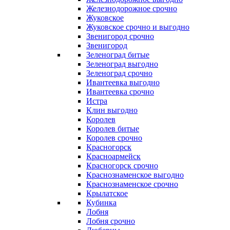
Железнодорожное срочно
Жуковское
Жуковское срочно и выгодно
Звенигород срочно
Звенигород
Зеленоград битые
Зеленоград выгодно
Зеленоград срочно
Ивантеевка выгодно
Ивантеевка срочно
Истра
Клин выгодно
Королев
Королев битые
Королев срочно
Красногорск
Красноармейск
Красногорск срочно
Краснознаменское выгодно
Краснознаменское срочно
Крылатское
Кубинка
Лобня
Лобня срочно