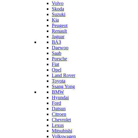
Volvo
Skoda
Suzuki
Kia
Peugeot
Renault
Jaguar
ВАЗ
Daewoo
Saab
Porsche
Fiat
Opel
Land Rover
Toyota
Ssang Yong
BMW
Hyundai
Ford
Datsun
Citroen
Chevrolet
Lexus
Mitsubishi
Volkswagen