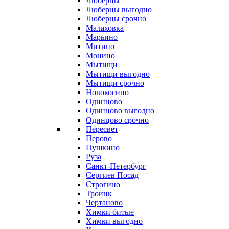
Люберцы
Люберцы выгодно
Люберцы срочно
Малаховка
Марьино
Митино
Монино
Мытищи
Мытищи выгодно
Мытищи срочно
Новокосино
Одинцово
Одинцово выгодно
Одинцово срочно
Пересвет
Перово
Пушкино
Руза
Санкт-Петербург
Сергиев Посад
Строгино
Троицк
Чертаново
Химки битые
Химки выгодно