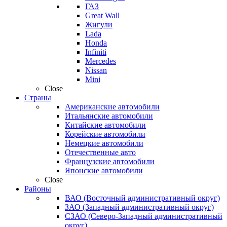
ГАЗ
Great Wall
Жигули
Lada
Honda
Infiniti
Mercedes
Nissan
Mini
Close
Страны
Американские автомобили
Итальянские автомобили
Китайские автомобили
Корейские автомобили
Немецкие автомобили
Отечественные авто
Французские автомобили
Японские автомобили
Close
Районы
ВАО (Восточный административный округ)
ЗАО (Западный административный округ)
СЗАО (Северо-Западный административный
округ)