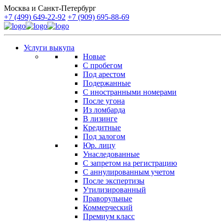
Москва и Санкт-Петербург
+7 (499) 649-22-92
+7 (909) 695-88-69
Услуги выкупа
Новые
С пробегом
Под арестом
Подержанные
С иностранными номерами
После угона
Из ломбарда
В лизинге
Кредитные
Под залогом
Юр. лицу
Унаследованные
С запретом на регистрацию
С аннулированным учетом
После экспертизы
Утилизированный
Праворульные
Коммерческий
Премиум класс