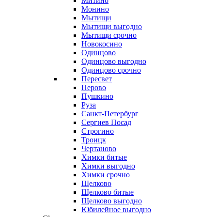
Митино
Монино
Мытищи
Мытищи выгодно
Мытищи срочно
Новокосино
Одинцово
Одинцово выгодно
Одинцово срочно
Пересвет
Перово
Пушкино
Руза
Санкт-Петербург
Сергиев Посад
Строгино
Троицк
Чертаново
Химки битые
Химки выгодно
Химки срочно
Щелково
Щелково битые
Щелково выгодно
Юбилейное выгодно