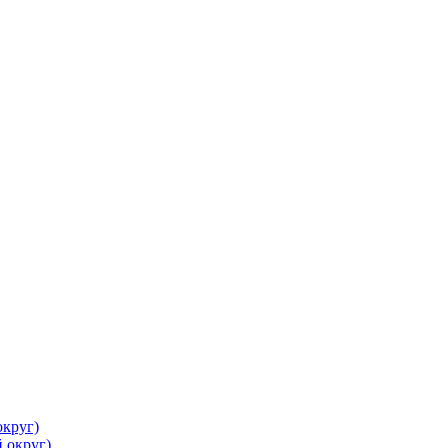
круг)
 округ)