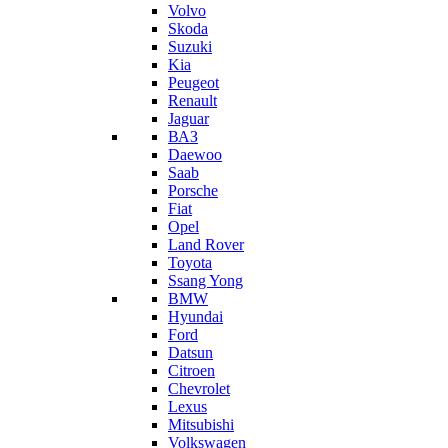
Volvo
Skoda
Suzuki
Kia
Peugeot
Renault
Jaguar
ВАЗ
Daewoo
Saab
Porsche
Fiat
Opel
Land Rover
Toyota
Ssang Yong
BMW
Hyundai
Ford
Datsun
Citroen
Chevrolet
Lexus
Mitsubishi
Volkswagen