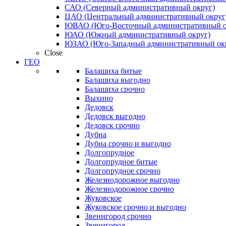
САО (Северный административный округ)
ЦАО (Центральный административный округ
ЮВАО (Юго-Восточный административный о
ЮАО (Южный административный округ)
ЮЗАО (Юго-Западный административный ок
Close
ГЕО
Балашиха битые
Балашиха выгодно
Балашиха срочно
Выхино
Дедовск
Дедовск выгодно
Дедовск срочно
Дубна
Дубна срочно и выгодно
Долгопрудное
Долгопрудное битые
Долгопрудное срочно
Железнодорожное выгодно
Железнодорожное срочно
Жуковское
Жуковское срочно и выгодно
Звенигород срочно
Звенигород