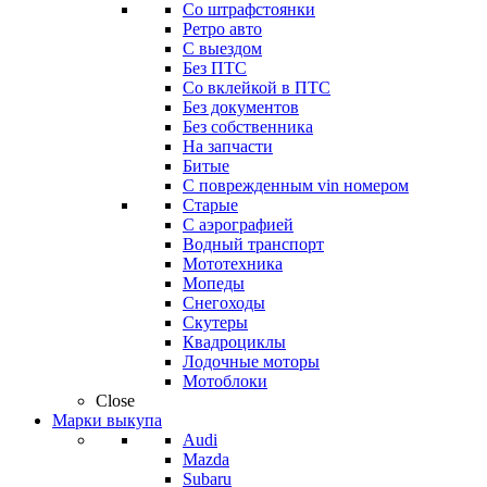
Со штрафстоянки
Ретро авто
С выездом
Без ПТС
Со вклейкой в ПТС
Без документов
Без собственника
На запчасти
Битые
С поврежденным vin номером
Старые
С аэрографией
Водный транспорт
Мототехника
Мопеды
Снегоходы
Скутеры
Квадроциклы
Лодочные моторы
Мотоблоки
Close
Марки выкупа
Audi
Mazda
Subaru