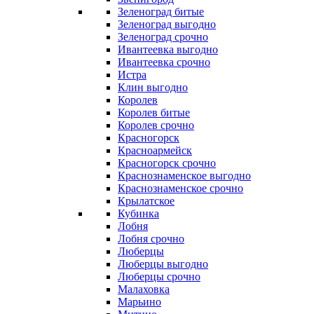
Зеленоград битые
Зеленоград выгодно
Зеленоград срочно
Ивантеевка выгодно
Ивантеевка срочно
Истра
Клин выгодно
Королев
Королев битые
Королев срочно
Красногорск
Красноармейск
Красногорск срочно
Краснознаменское выгодно
Краснознаменское срочно
Крылатское
Кубинка
Лобня
Лобня срочно
Люберцы
Люберцы выгодно
Люберцы срочно
Малаховка
Марьино