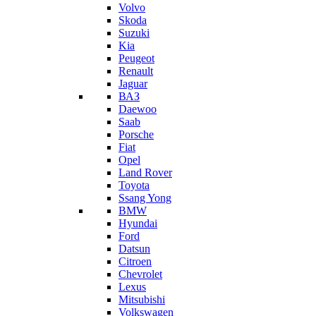
Volvo
Skoda
Suzuki
Kia
Peugeot
Renault
Jaguar
ВАЗ
Daewoo
Saab
Porsche
Fiat
Opel
Land Rover
Toyota
Ssang Yong
BMW
Hyundai
Ford
Datsun
Citroen
Chevrolet
Lexus
Mitsubishi
Volkswagen