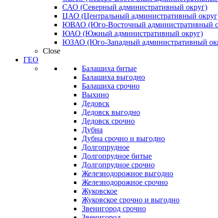
САО (Северный административный округ)
ЦАО (Центральный административный округ
ЮВАО (Юго-Восточный административный о
ЮАО (Южный административный округ)
ЮЗАО (Юго-Западный административный ок
Close
ГЕО
Балашиха битые
Балашиха выгодно
Балашиха срочно
Выхино
Дедовск
Дедовск выгодно
Дедовск срочно
Дубна
Дубна срочно и выгодно
Долгопрудное
Долгопрудное битые
Долгопрудное срочно
Железнодорожное выгодно
Железнодорожное срочно
Жуковское
Жуковское срочно и выгодно
Звенигород срочно
Звенигород