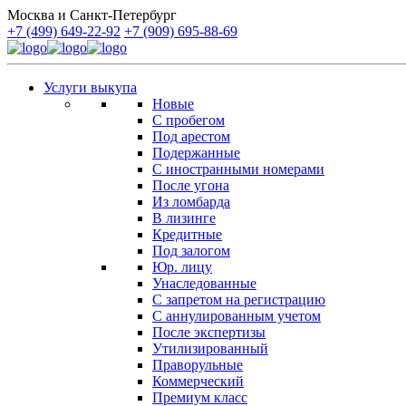
Москва и Санкт-Петербург
+7 (499) 649-22-92
+7 (909) 695-88-69
Услуги выкупа
Новые
С пробегом
Под арестом
Подержанные
С иностранными номерами
После угона
Из ломбарда
В лизинге
Кредитные
Под залогом
Юр. лицу
Унаследованные
С запретом на регистрацию
С аннулированным учетом
После экспертизы
Утилизированный
Праворульные
Коммерческий
Премиум класс