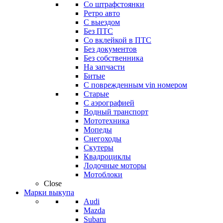
Со штрафстоянки
Ретро авто
С выездом
Без ПТС
Со вклейкой в ПТС
Без документов
Без собственника
На запчасти
Битые
С поврежденным vin номером
Старые
С аэрографией
Водный транспорт
Мототехника
Мопеды
Снегоходы
Скутеры
Квадроциклы
Лодочные моторы
Мотоблоки
Close
Марки выкупа
Audi
Mazda
Subaru