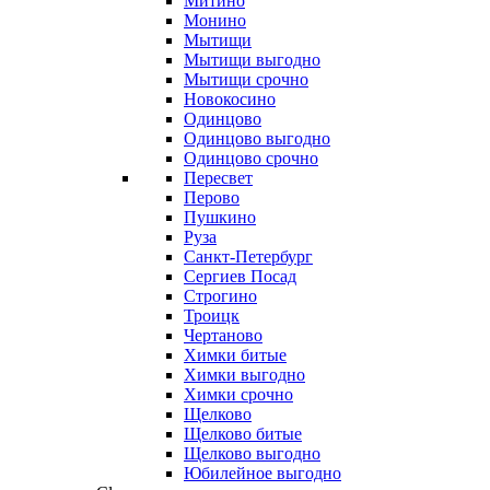
Митино
Монино
Мытищи
Мытищи выгодно
Мытищи срочно
Новокосино
Одинцово
Одинцово выгодно
Одинцово срочно
Пересвет
Перово
Пушкино
Руза
Санкт-Петербург
Сергиев Посад
Строгино
Троицк
Чертаново
Химки битые
Химки выгодно
Химки срочно
Щелково
Щелково битые
Щелково выгодно
Юбилейное выгодно