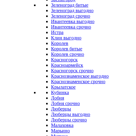
Зеленоград битые
Зеленоград выгодно
Зеленоград срочно
Ивантеевка выгодно
Ивантеевка срочно
Истра
Клин выгодно
Королев
Королев битые
Королев срочно
Красногорск
Красноармейск
Красногорск срочно
Краснознаменское выгодно
Краснознаменское срочно
Крылатское
Кубинка
Лобня
Лобня срочно
Люберцы
Люберцы выгодно
Люберцы срочно
Малаховка
Марьино