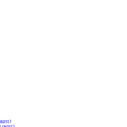
круг)
 округ)