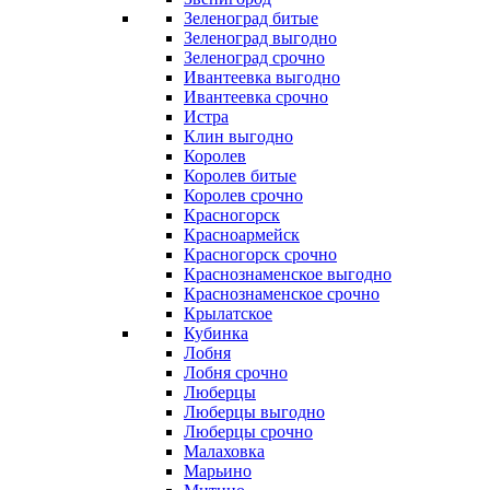
Зеленоград битые
Зеленоград выгодно
Зеленоград срочно
Ивантеевка выгодно
Ивантеевка срочно
Истра
Клин выгодно
Королев
Королев битые
Королев срочно
Красногорск
Красноармейск
Красногорск срочно
Краснознаменское выгодно
Краснознаменское срочно
Крылатское
Кубинка
Лобня
Лобня срочно
Люберцы
Люберцы выгодно
Люберцы срочно
Малаховка
Марьино