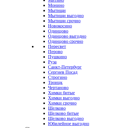
Митино
Монино
Мытищи
Мытищи выгодно
Мытищи срочно
Новокосино
Одинцово
Одинцово выгодно
Одинцово срочно
Пересвет
Перово
Пушкино
Руза
Санкт-Петербург
Сергиев Посад
Строгино
Троицк
Чертаново
Химки битые
Химки выгодно
Химки срочно
Щелково
Щелково битые
Щелково выгодно
Юбилейное выгодно