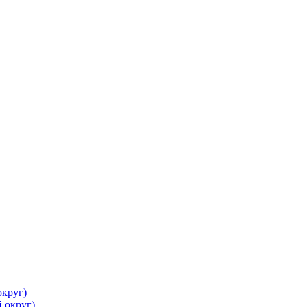
круг)
 округ)