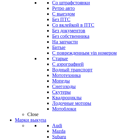
Со штрафстоянки
Ретро авто
С выездом
Без ПТС
Со вклейкой в ПТС
Без документов
Без собственника
На запчасти
Битые
С поврежденным vin номером
Старые
С аэрографией
Водный транспорт
Мототехника
Мопеды
Снегоходы
Скутеры
Квадроциклы
Лодочные моторы
Мотоблоки
Close
Марки выкупа
Audi
Mazda
Subaru