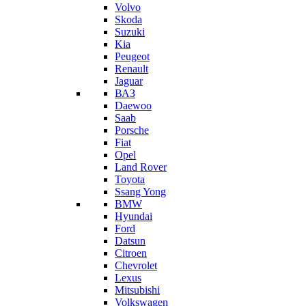
Volvo
Skoda
Suzuki
Kia
Peugeot
Renault
Jaguar
ВАЗ
Daewoo
Saab
Porsche
Fiat
Opel
Land Rover
Toyota
Ssang Yong
BMW
Hyundai
Ford
Datsun
Citroen
Chevrolet
Lexus
Mitsubishi
Volkswagen