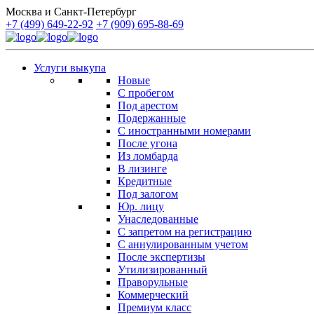
Москва и Санкт-Петербург
+7 (499) 649-22-92
+7 (909) 695-88-69
Услуги выкупа
Новые
С пробегом
Под арестом
Подержанные
С иностранными номерами
После угона
Из ломбарда
В лизинге
Кредитные
Под залогом
Юр. лицу
Унаследованные
С запретом на регистрацию
С аннулированным учетом
После экспертизы
Утилизированный
Праворульные
Коммерческий
Премиум класс