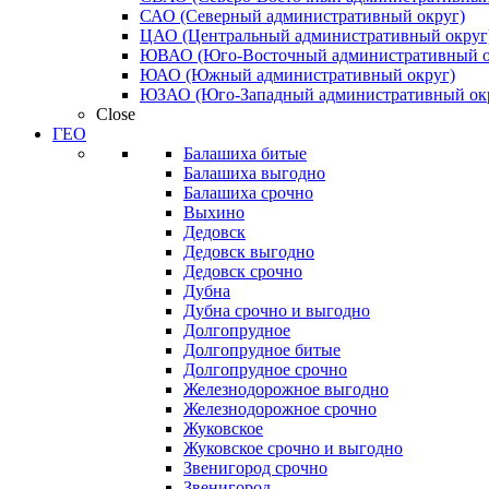
САО (Северный административный округ)
ЦАО (Центральный административный округ
ЮВАО (Юго-Восточный административный о
ЮАО (Южный административный округ)
ЮЗАО (Юго-Западный административный ок
Close
ГЕО
Балашиха битые
Балашиха выгодно
Балашиха срочно
Выхино
Дедовск
Дедовск выгодно
Дедовск срочно
Дубна
Дубна срочно и выгодно
Долгопрудное
Долгопрудное битые
Долгопрудное срочно
Железнодорожное выгодно
Железнодорожное срочно
Жуковское
Жуковское срочно и выгодно
Звенигород срочно
Звенигород