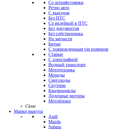
Со штрафстоянки
Ретро авто
С выездом
Без ПТС
Со вклейкой в ПТС
Без документов
Без собственника
На запчасти
Битые
С поврежденным vin номером
Старые
С аэрографией
Водный транспорт
Мототехника
Мопеды
Снегоходы
Скутеры
Квадроциклы
Лодочные моторы
Мотоблоки
Close
Марки выкупа
Audi
Mazda
Subaru