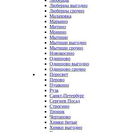
Люберцы
Люберцы выгодно
Люберцы срочно
Малаховка
Марьино
Митино
Монино
Мытищи
Мытищи выгодно
Мытищи срочно
Новокосино
Одинцово
Одинцово выгодно
Одинцово срочно
Пересвет
Перово
Пушкино
Руза
Санкт-Петербург
Сергиев Посад
Строгино
Троицк
Чертаново
Химки битые
Химки выгодно