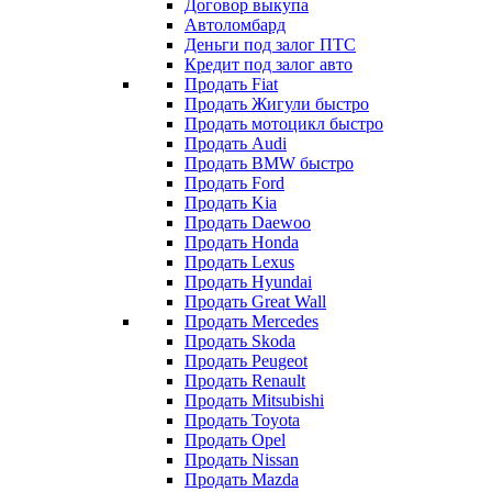
Договор выкупа
Автоломбард
Деньги под залог ПТС
Кредит под залог авто
Продать Fiat
Продать Жигули быстро
Продать мотоцикл быстро
Продать Audi
Продать BMW быстро
Продать Ford
Продать Kia
Продать Daewoo
Продать Honda
Продать Lexus
Продать Hyundai
Продать Great Wall
Продать Mercedes
Продать Skoda
Продать Peugeot
Продать Renault
Продать Mitsubishi
Продать Toyota
Продать Opel
Продать Nissan
Продать Mazda