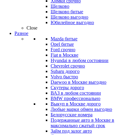
Химки срочно
Щелково
Щелково битые
Щелково выгодно
Юбилейное выгодно
Close
Разное
Mazda битые
Opel битые
Ford срочно
Fiat в Москве
Hyundai в любом состоянии
Chevrolet срочно
Subaru дорого
Volvo быстро
Daewoo в Москве выгодно
Скутеры дорого
ВАЗ в любом состоянии
BMW профессионально
Выкуп в Москве дорого
Любые марки обмен выгодно
Белорусские номера
Подержанные авто в Москве в
максимально сжатый срок
Займ под залог авто