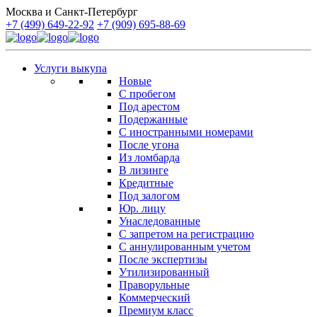
Москва и Санкт-Петербург
+7 (499) 649-22-92
+7 (909) 695-88-69
Услуги выкупа
Новые
С пробегом
Под арестом
Подержанные
С иностранными номерами
После угона
Из ломбарда
В лизинге
Кредитные
Под залогом
Юр. лицу
Унаследованные
С запретом на регистрацию
С аннулированным учетом
После экспертизы
Утилизированный
Праворульные
Коммерческий
Премиум класс