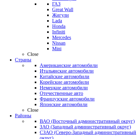
ГАЗ
Great Wall
Жигули
Lada
Honda
Infiniti
Mercedes
Nissan
Mini
Close
Страны
Американские автомобили
Итальянские автомобили
Китайские автомобили
Корейские автомобили
Немецкие автомобили
Отечественные авто
Французские автомобили
Японские автомобили
Close
Районы
ВАО (Восточный административный округ)
ЗАО (Западный административный округ)
СЗАО (Северо-Западный административный
округ)