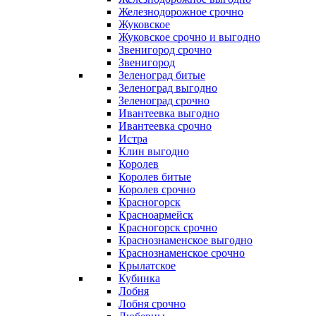
Железнодорожное срочно
Жуковское
Жуковское срочно и выгодно
Звенигород срочно
Звенигород
Зеленоград битые
Зеленоград выгодно
Зеленоград срочно
Ивантеевка выгодно
Ивантеевка срочно
Истра
Клин выгодно
Королев
Королев битые
Королев срочно
Красногорск
Красноармейск
Красногорск срочно
Краснознаменское выгодно
Краснознаменское срочно
Крылатское
Кубинка
Лобня
Лобня срочно