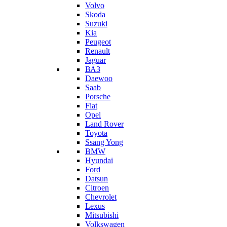
Volvo
Skoda
Suzuki
Kia
Peugeot
Renault
Jaguar
ВАЗ
Daewoo
Saab
Porsche
Fiat
Opel
Land Rover
Toyota
Ssang Yong
BMW
Hyundai
Ford
Datsun
Citroen
Chevrolet
Lexus
Mitsubishi
Volkswagen