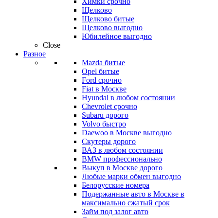
Химки срочно
Щелково
Щелково битые
Щелково выгодно
Юбилейное выгодно
Close
Разное
Mazda битые
Opel битые
Ford срочно
Fiat в Москве
Hyundai в любом состоянии
Chevrolet срочно
Subaru дорого
Volvo быстро
Daewoo в Москве выгодно
Скутеры дорого
ВАЗ в любом состоянии
BMW профессионально
Выкуп в Москве дорого
Любые марки обмен выгодно
Белорусские номера
Подержанные авто в Москве в
максимально сжатый срок
Займ под залог авто