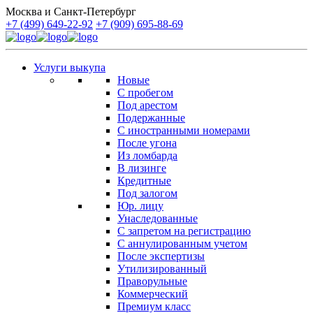
Москва и Санкт-Петербург
+7 (499) 649-22-92
+7 (909) 695-88-69
Услуги выкупа
Новые
С пробегом
Под арестом
Подержанные
С иностранными номерами
После угона
Из ломбарда
В лизинге
Кредитные
Под залогом
Юр. лицу
Унаследованные
С запретом на регистрацию
С аннулированным учетом
После экспертизы
Утилизированный
Праворульные
Коммерческий
Премиум класс