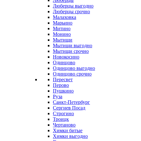
Люберцы
Люберцы выгодно
Люберцы срочно
Малаховка
Марьино
Митино
Монино
Мытищи
Мытищи выгодно
Мытищи срочно
Новокосино
Одинцово
Одинцово выгодно
Одинцово срочно
Пересвет
Перово
Пушкино
Руза
Санкт-Петербург
Сергиев Посад
Строгино
Троицк
Чертаново
Химки битые
Химки выгодно