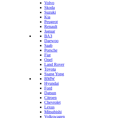
Volvo
Skoda
Suzuki
Kia
Peugeot
Renault
Jaguar
ВАЗ
Daewoo
Saab
Porsche
Fiat
Opel
Land Rover
Toyota
Ssang Yong
BMW
Hyundai
Ford
Datsun
Citroen
Chevrolet
Lexus
Mitsubishi
Volkswagen