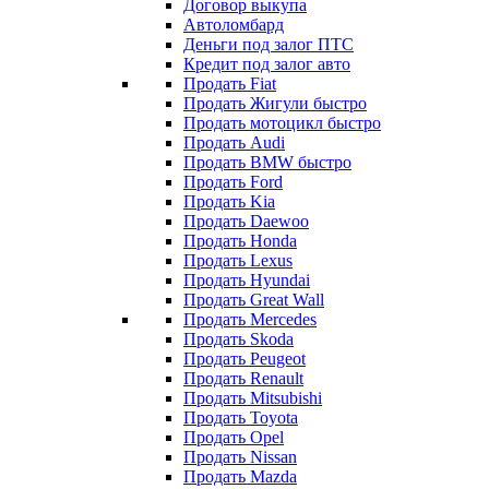
Договор выкупа
Автоломбард
Деньги под залог ПТС
Кредит под залог авто
Продать Fiat
Продать Жигули быстро
Продать мотоцикл быстро
Продать Audi
Продать BMW быстро
Продать Ford
Продать Kia
Продать Daewoo
Продать Honda
Продать Lexus
Продать Hyundai
Продать Great Wall
Продать Mercedes
Продать Skoda
Продать Peugeot
Продать Renault
Продать Mitsubishi
Продать Toyota
Продать Opel
Продать Nissan
Продать Mazda