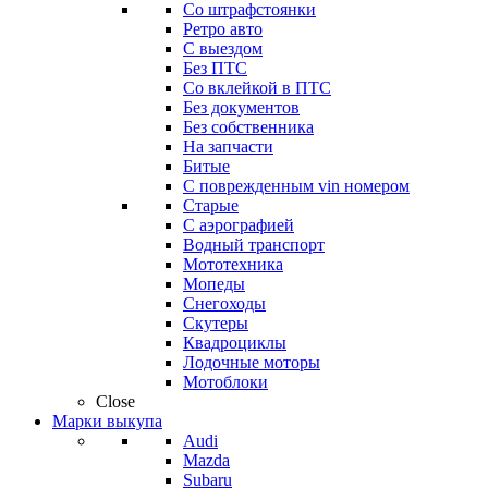
Со штрафстоянки
Ретро авто
С выездом
Без ПТС
Со вклейкой в ПТС
Без документов
Без собственника
На запчасти
Битые
С поврежденным vin номером
Старые
С аэрографией
Водный транспорт
Мототехника
Мопеды
Снегоходы
Скутеры
Квадроциклы
Лодочные моторы
Мотоблоки
Close
Марки выкупа
Audi
Mazda
Subaru