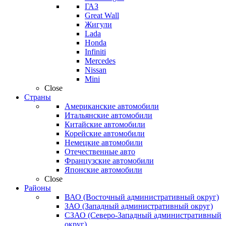
ГАЗ
Great Wall
Жигули
Lada
Honda
Infiniti
Mercedes
Nissan
Mini
Close
Страны
Американские автомобили
Итальянские автомобили
Китайские автомобили
Корейские автомобили
Немецкие автомобили
Отечественные авто
Французские автомобили
Японские автомобили
Close
Районы
ВАО (Восточный административный округ)
ЗАО (Западный административный округ)
СЗАО (Северо-Западный административный
округ)