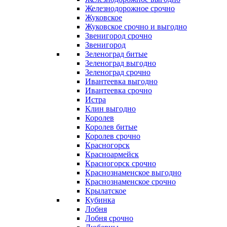
Железнодорожное срочно
Жуковское
Жуковское срочно и выгодно
Звенигород срочно
Звенигород
Зеленоград битые
Зеленоград выгодно
Зеленоград срочно
Ивантеевка выгодно
Ивантеевка срочно
Истра
Клин выгодно
Королев
Королев битые
Королев срочно
Красногорск
Красноармейск
Красногорск срочно
Краснознаменское выгодно
Краснознаменское срочно
Крылатское
Кубинка
Лобня
Лобня срочно