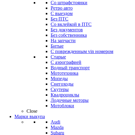
Со штрафстоянки
Ретро авто
С выездом
Без ПТС
Со вклейкой в ПТС
Без документов
Без собственника
На запчасти
Битые
С поврежденным vin номером
Старые
С аэрографией
Водный транспорт
Мототехника
Мопеды
Снегоходы
Скутеры
Квадроциклы
Лодочные моторы
Мотоблоки
Close
Марки выкупа
Audi
Mazda
Subaru