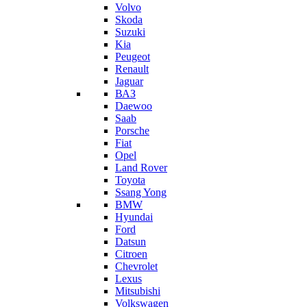
Volvo
Skoda
Suzuki
Kia
Peugeot
Renault
Jaguar
ВАЗ
Daewoo
Saab
Porsche
Fiat
Opel
Land Rover
Toyota
Ssang Yong
BMW
Hyundai
Ford
Datsun
Citroen
Chevrolet
Lexus
Mitsubishi
Volkswagen