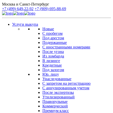
Москва и Санкт-Петербург
+7 (499) 649-22-92
+7 (909) 695-88-69
Услуги выкупа
Новые
С пробегом
Под арестом
Подержанные
С иностранными номерами
После угона
Из ломбарда
В лизинге
Кредитные
Под залогом
Юр. лицу
Унаследованные
С запретом на регистрацию
С аннулированным учетом
После экспертизы
Утилизированный
Праворульные
Коммерческий
Премиум класс