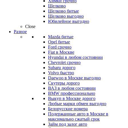
Химки срочно
Щелково
Щелково битые
Щелково выгодно
Юбилейное выгодно
Close
Разное
Mazda битые
Opel битые
Ford срочно
Fiat в Москве
Hyundai в любом состоянии
Chevrolet срочно
Subaru дорого
Volvo быстро
Daewoo в Москве выгодно
Скутеры дорого
ВАЗ в любом состоянии
BMW профессионально
Выкуп в Москве дорого
Любые марки обмен выгодно
Белорусские номера
Подержанные авто в Москве в
максимально сжатый срок
Займ под залог авто