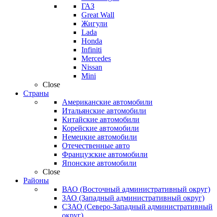
ГАЗ
Great Wall
Жигули
Lada
Honda
Infiniti
Mercedes
Nissan
Mini
Close
Страны
Американские автомобили
Итальянские автомобили
Китайские автомобили
Корейские автомобили
Немецкие автомобили
Отечественные авто
Французские автомобили
Японские автомобили
Close
Районы
ВАО (Восточный административный округ)
ЗАО (Западный административный округ)
СЗАО (Северо-Западный административный
округ)