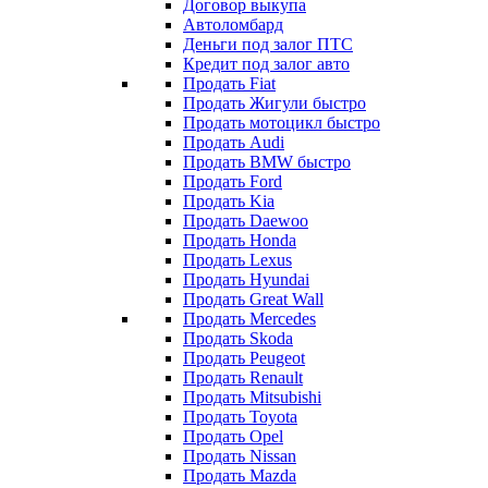
Договор выкупа
Автоломбард
Деньги под залог ПТС
Кредит под залог авто
Продать Fiat
Продать Жигули быстро
Продать мотоцикл быстро
Продать Audi
Продать BMW быстро
Продать Ford
Продать Kia
Продать Daewoo
Продать Honda
Продать Lexus
Продать Hyundai
Продать Great Wall
Продать Mercedes
Продать Skoda
Продать Peugeot
Продать Renault
Продать Mitsubishi
Продать Toyota
Продать Opel
Продать Nissan
Продать Mazda