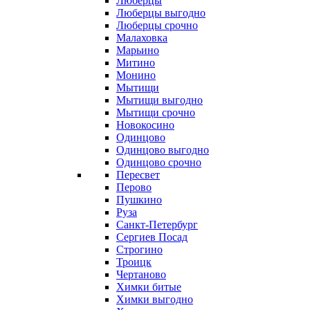
Люберцы
Люберцы выгодно
Люберцы срочно
Малаховка
Марьино
Митино
Монино
Мытищи
Мытищи выгодно
Мытищи срочно
Новокосино
Одинцово
Одинцово выгодно
Одинцово срочно
Пересвет
Перово
Пушкино
Руза
Санкт-Петербург
Сергиев Посад
Строгино
Троицк
Чертаново
Химки битые
Химки выгодно