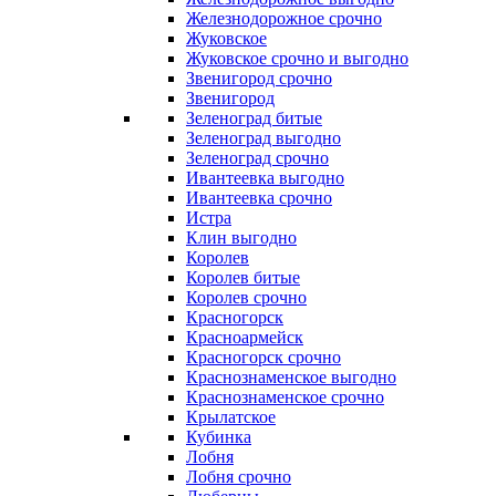
Железнодорожное срочно
Жуковское
Жуковское срочно и выгодно
Звенигород срочно
Звенигород
Зеленоград битые
Зеленоград выгодно
Зеленоград срочно
Ивантеевка выгодно
Ивантеевка срочно
Истра
Клин выгодно
Королев
Королев битые
Королев срочно
Красногорск
Красноармейск
Красногорск срочно
Краснознаменское выгодно
Краснознаменское срочно
Крылатское
Кубинка
Лобня
Лобня срочно