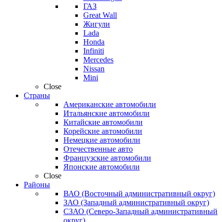
ГАЗ
Great Wall
Жигули
Lada
Honda
Infiniti
Mercedes
Nissan
Mini
Close
Страны
Американские автомобили
Итальянские автомобили
Китайские автомобили
Корейские автомобили
Немецкие автомобили
Отечественные авто
Французские автомобили
Японские автомобили
Close
Районы
ВАО (Восточный административный округ)
ЗАО (Западный административный округ)
СЗАО (Северо-Западный административный
округ)