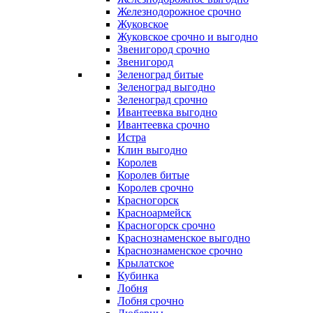
Железнодорожное срочно
Жуковское
Жуковское срочно и выгодно
Звенигород срочно
Звенигород
Зеленоград битые
Зеленоград выгодно
Зеленоград срочно
Ивантеевка выгодно
Ивантеевка срочно
Истра
Клин выгодно
Королев
Королев битые
Королев срочно
Красногорск
Красноармейск
Красногорск срочно
Краснознаменское выгодно
Краснознаменское срочно
Крылатское
Кубинка
Лобня
Лобня срочно