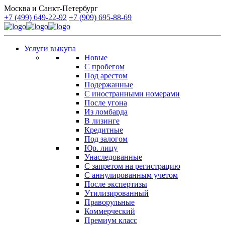
Москва и Санкт-Петербург
+7 (499) 649-22-92
+7 (909) 695-88-69
Услуги выкупа
Новые
С пробегом
Под арестом
Подержанные
С иностранными номерами
После угона
Из ломбарда
В лизинге
Кредитные
Под залогом
Юр. лицу
Унаследованные
С запретом на регистрацию
С аннулированным учетом
После экспертизы
Утилизированный
Праворульные
Коммерческий
Премиум класс