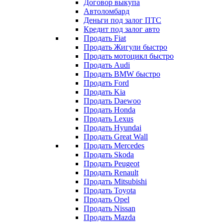
Договор выкупа
Автоломбард
Деньги под залог ПТС
Кредит под залог авто
Продать Fiat
Продать Жигули быстро
Продать мотоцикл быстро
Продать Audi
Продать BMW быстро
Продать Ford
Продать Kia
Продать Daewoo
Продать Honda
Продать Lexus
Продать Hyundai
Продать Great Wall
Продать Mercedes
Продать Skoda
Продать Peugeot
Продать Renault
Продать Mitsubishi
Продать Toyota
Продать Opel
Продать Nissan
Продать Mazda