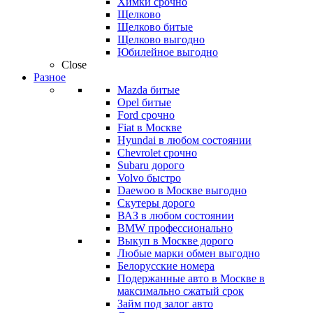
Химки срочно
Щелково
Щелково битые
Щелково выгодно
Юбилейное выгодно
Close
Разное
Mazda битые
Opel битые
Ford срочно
Fiat в Москве
Hyundai в любом состоянии
Chevrolet срочно
Subaru дорого
Volvo быстро
Daewoo в Москве выгодно
Скутеры дорого
ВАЗ в любом состоянии
BMW профессионально
Выкуп в Москве дорого
Любые марки обмен выгодно
Белорусские номера
Подержанные авто в Москве в
максимально сжатый срок
Займ под залог авто