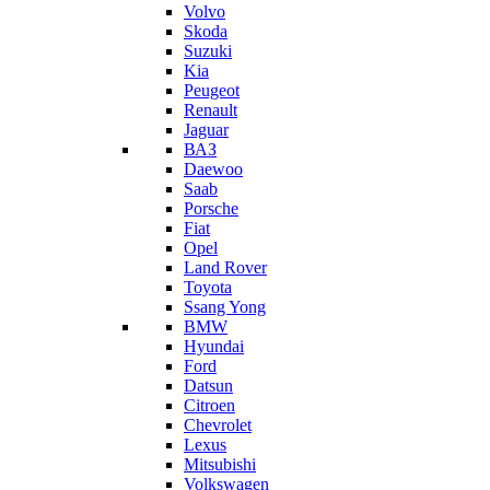
Volvo
Skoda
Suzuki
Kia
Peugeot
Renault
Jaguar
ВАЗ
Daewoo
Saab
Porsche
Fiat
Opel
Land Rover
Toyota
Ssang Yong
BMW
Hyundai
Ford
Datsun
Citroen
Chevrolet
Lexus
Mitsubishi
Volkswagen