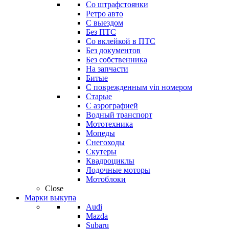
Со штрафстоянки
Ретро авто
С выездом
Без ПТС
Со вклейкой в ПТС
Без документов
Без собственника
На запчасти
Битые
С поврежденным vin номером
Старые
С аэрографией
Водный транспорт
Мототехника
Мопеды
Снегоходы
Скутеры
Квадроциклы
Лодочные моторы
Мотоблоки
Close
Марки выкупа
Audi
Mazda
Subaru