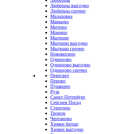
Люберцы
Люберцы выгодно
Люберцы срочно
Малаховка
Марьино
Митино
Монино
Мытищи
Мытищи выгодно
Мытищи срочно
Новокосино
Одинцово
Одинцово выгодно
Одинцово срочно
Пересвет
Перово
Пушкино
Руза
Санкт-Петербург
Сергиев Посад
Строгино
Троицк
Чертаново
Химки битые
Химки выгодно