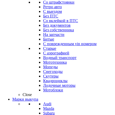
Со штрафстоянки
Ретро авто
С выездом
Без ПТС
Со вклейкой в ПТС
Без документов
Без собственника
На запчасти
Битые
С поврежденным vin номером
Старые
С аэрографией
Водный транспорт
Мототехника
Мопеды
Снегоходы
Скутеры
Квадроциклы
Лодочные моторы
Мотоблоки
Close
Марки выкупа
Audi
Mazda
Subaru