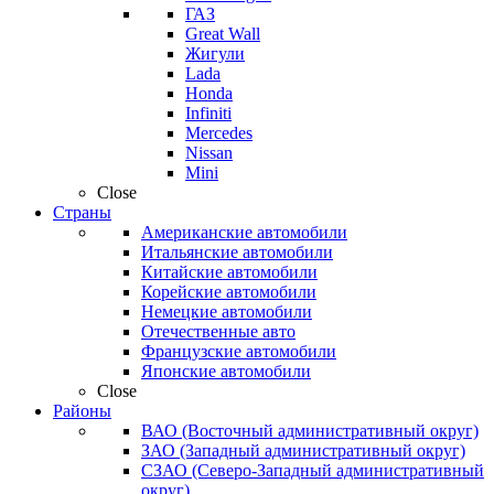
ГАЗ
Great Wall
Жигули
Lada
Honda
Infiniti
Mercedes
Nissan
Mini
Close
Страны
Американские автомобили
Итальянские автомобили
Китайские автомобили
Корейские автомобили
Немецкие автомобили
Отечественные авто
Французские автомобили
Японские автомобили
Close
Районы
ВАО (Восточный административный округ)
ЗАО (Западный административный округ)
СЗАО (Северо-Западный административный
округ)