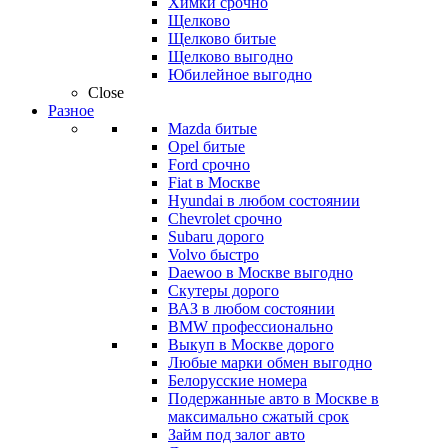
Химки срочно
Щелково
Щелково битые
Щелково выгодно
Юбилейное выгодно
Close
Разное
Mazda битые
Opel битые
Ford срочно
Fiat в Москве
Hyundai в любом состоянии
Chevrolet срочно
Subaru дорого
Volvo быстро
Daewoo в Москве выгодно
Скутеры дорого
ВАЗ в любом состоянии
BMW профессионально
Выкуп в Москве дорого
Любые марки обмен выгодно
Белорусские номера
Подержанные авто в Москве в
максимально сжатый срок
Займ под залог авто