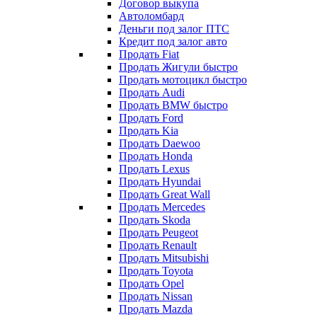
Договор выкупа
Автоломбард
Деньги под залог ПТС
Кредит под залог авто
Продать Fiat
Продать Жигули быстро
Продать мотоцикл быстро
Продать Audi
Продать BMW быстро
Продать Ford
Продать Kia
Продать Daewoo
Продать Honda
Продать Lexus
Продать Hyundai
Продать Great Wall
Продать Mercedes
Продать Skoda
Продать Peugeot
Продать Renault
Продать Mitsubishi
Продать Toyota
Продать Opel
Продать Nissan
Продать Mazda