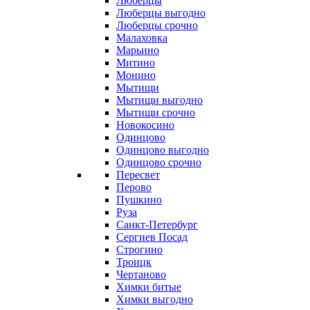
Люберцы
Люберцы выгодно
Люберцы срочно
Малаховка
Марьино
Митино
Монино
Мытищи
Мытищи выгодно
Мытищи срочно
Новокосино
Одинцово
Одинцово выгодно
Одинцово срочно
Пересвет
Перово
Пушкино
Руза
Санкт-Петербург
Сергиев Посад
Строгино
Троицк
Чертаново
Химки битые
Химки выгодно