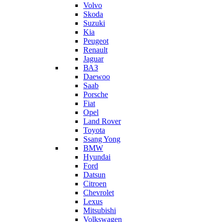
Volvo
Skoda
Suzuki
Kia
Peugeot
Renault
Jaguar
ВАЗ
Daewoo
Saab
Porsche
Fiat
Opel
Land Rover
Toyota
Ssang Yong
BMW
Hyundai
Ford
Datsun
Citroen
Chevrolet
Lexus
Mitsubishi
Volkswagen