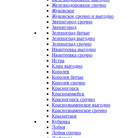
Железнодорожное срочно
Жуковское
Жуковское срочно и выгодно
Звенигород срочно
Звенигород
Зеленоград битые
Зеленоград выгодно
Зеленоград срочно
Ивантеевка выгодно
Ивантеевка срочно
Истра
Клин выгодно
Королев
Королев битые
Королев срочно
Красногорск
Красноармейск
Красногорск срочно
Краснознаменское выгодно
Краснознаменское срочно
Крылатское
Кубинка
Лобня
Лобня срочно