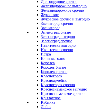
Долгопрудное срочно
Железнодорожное выгодно
Железнодорожное срочно
Жуковское
Жуковское срочно и выгодно
Звенигород срочно
Звенигород
Зеленоград битые
Зеленоград выгодно
Зеленоград срочно
Ивантеевка выгодно
Ивантеевка срочно
Истра
Клин выгодно
Королев
Королев битые
Королев срочно
Красногорск
Красноармейск
Красногорск срочно
Краснознаменское выгодно
Краснознаменское срочно
Крылатское
Кубинка
Лобня