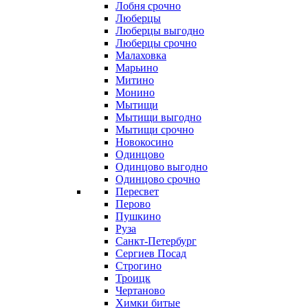
Лобня срочно
Люберцы
Люберцы выгодно
Люберцы срочно
Малаховка
Марьино
Митино
Монино
Мытищи
Мытищи выгодно
Мытищи срочно
Новокосино
Одинцово
Одинцово выгодно
Одинцово срочно
Пересвет
Перово
Пушкино
Руза
Санкт-Петербург
Сергиев Посад
Строгино
Троицк
Чертаново
Химки битые