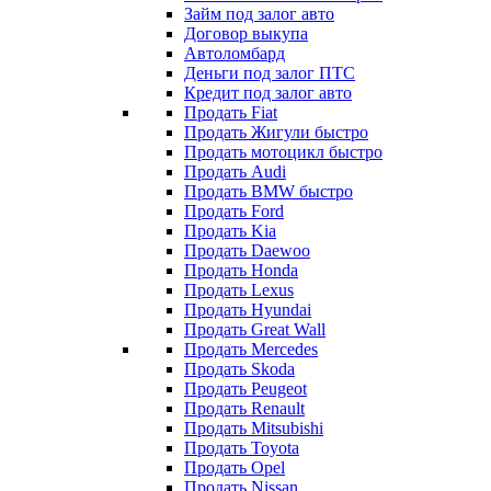
Займ под залог авто
Договор выкупа
Автоломбард
Деньги под залог ПТС
Кредит под залог авто
Продать Fiat
Продать Жигули быстро
Продать мотоцикл быстро
Продать Audi
Продать BMW быстро
Продать Ford
Продать Kia
Продать Daewoo
Продать Honda
Продать Lexus
Продать Hyundai
Продать Great Wall
Продать Mercedes
Продать Skoda
Продать Peugeot
Продать Renault
Продать Mitsubishi
Продать Toyota
Продать Opel
Продать Nissan