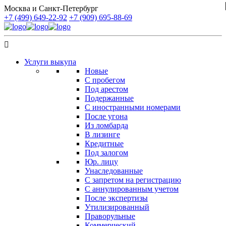
Москва и Санкт-Петербург
+7 (499) 649-22-92
+7 (909) 695-88-69
Услуги выкупа
Новые
С пробегом
Под арестом
Подержанные
С иностранными номерами
После угона
Из ломбарда
В лизинге
Кредитные
Под залогом
Юр. лицу
Унаследованные
С запретом на регистрацию
С аннулированным учетом
После экспертизы
Утилизированный
Праворульные
Коммерческий