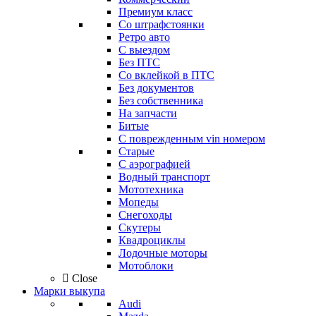
Премиум класс
Со штрафстоянки
Ретро авто
С выездом
Без ПТС
Со вклейкой в ПТС
Без документов
Без собственника
На запчасти
Битые
С поврежденным vin номером
Старые
С аэрографией
Водный транспорт
Мототехника
Мопеды
Снегоходы
Скутеры
Квадроциклы
Лодочные моторы
Мотоблоки
Close
Марки выкупа
Audi