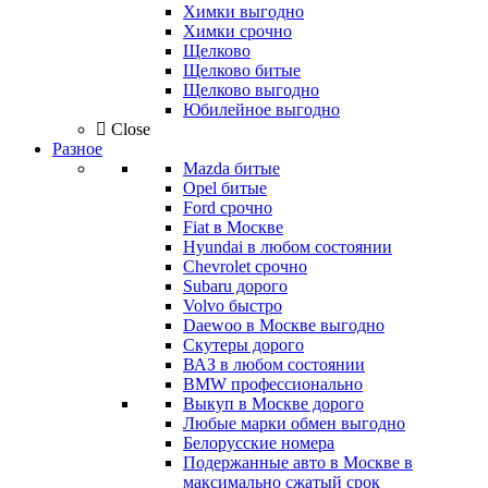
Химки выгодно
Химки срочно
Щелково
Щелково битые
Щелково выгодно
Юбилейное выгодно
Close
Разное
Mazda битые
Opel битые
Ford срочно
Fiat в Москве
Hyundai в любом состоянии
Chevrolet срочно
Subaru дорого
Volvo быстро
Daewoo в Москве выгодно
Скутеры дорого
ВАЗ в любом состоянии
BMW профессионально
Выкуп в Москве дорого
Любые марки обмен выгодно
Белорусские номера
Подержанные авто в Москве в
максимально сжатый срок