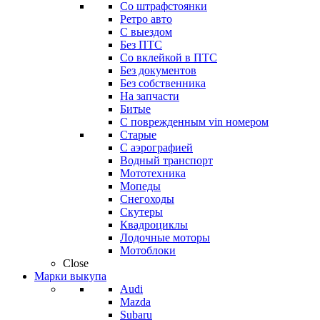
Со штрафстоянки
Ретро авто
С выездом
Без ПТС
Со вклейкой в ПТС
Без документов
Без собственника
На запчасти
Битые
С поврежденным vin номером
Старые
С аэрографией
Водный транспорт
Мототехника
Мопеды
Снегоходы
Скутеры
Квадроциклы
Лодочные моторы
Мотоблоки
Close
Марки выкупа
Audi
Mazda
Subaru