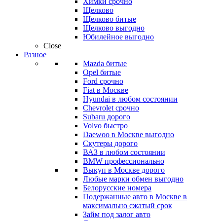
Химки срочно
Щелково
Щелково битые
Щелково выгодно
Юбилейное выгодно
Close
Разное
Mazda битые
Opel битые
Ford срочно
Fiat в Москве
Hyundai в любом состоянии
Chevrolet срочно
Subaru дорого
Volvo быстро
Daewoo в Москве выгодно
Скутеры дорого
ВАЗ в любом состоянии
BMW профессионально
Выкуп в Москве дорого
Любые марки обмен выгодно
Белорусские номера
Подержанные авто в Москве в
максимально сжатый срок
Займ под залог авто