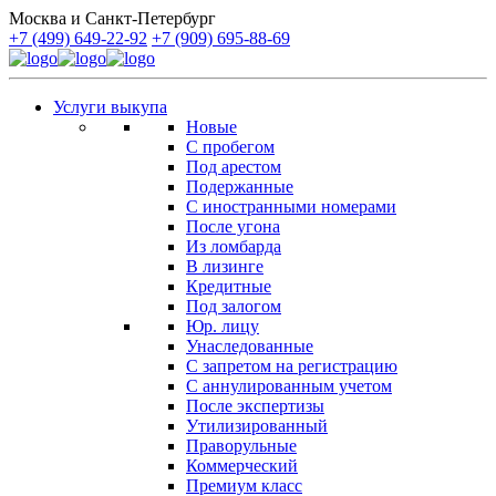
Москва и Санкт-Петербург
+7 (499) 649-22-92
+7 (909) 695-88-69
Услуги выкупа
Новые
С пробегом
Под арестом
Подержанные
С иностранными номерами
После угона
Из ломбарда
В лизинге
Кредитные
Под залогом
Юр. лицу
Унаследованные
С запретом на регистрацию
С аннулированным учетом
После экспертизы
Утилизированный
Праворульные
Коммерческий
Премиум класс