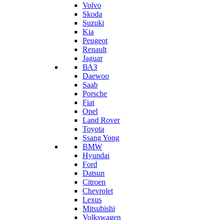
Volvo
Skoda
Suzuki
Kia
Peugeot
Renault
Jaguar
ВАЗ
Daewoo
Saab
Porsche
Fiat
Opel
Land Rover
Toyota
Ssang Yong
BMW
Hyundai
Ford
Datsun
Citroen
Chevrolet
Lexus
Mitsubishi
Volkswagen