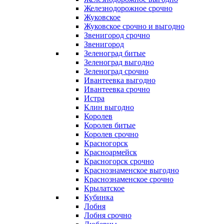
Железнодорожное срочно
Жуковское
Жуковское срочно и выгодно
Звенигород срочно
Звенигород
Зеленоград битые
Зеленоград выгодно
Зеленоград срочно
Ивантеевка выгодно
Ивантеевка срочно
Истра
Клин выгодно
Королев
Королев битые
Королев срочно
Красногорск
Красноармейск
Красногорск срочно
Краснознаменское выгодно
Краснознаменское срочно
Крылатское
Кубинка
Лобня
Лобня срочно