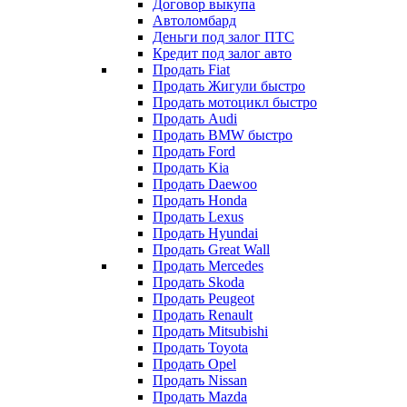
Договор выкупа
Автоломбард
Деньги под залог ПТС
Кредит под залог авто
Продать Fiat
Продать Жигули быстро
Продать мотоцикл быстро
Продать Audi
Продать BMW быстро
Продать Ford
Продать Kia
Продать Daewoo
Продать Honda
Продать Lexus
Продать Hyundai
Продать Great Wall
Продать Mercedes
Продать Skoda
Продать Peugeot
Продать Renault
Продать Mitsubishi
Продать Toyota
Продать Opel
Продать Nissan
Продать Mazda