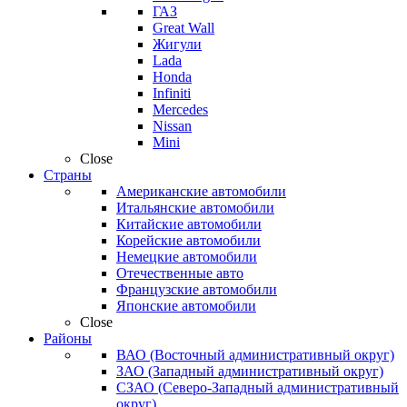
ГАЗ
Great Wall
Жигули
Lada
Honda
Infiniti
Mercedes
Nissan
Mini
Close
Страны
Американские автомобили
Итальянские автомобили
Китайские автомобили
Корейские автомобили
Немецкие автомобили
Отечественные авто
Французские автомобили
Японские автомобили
Close
Районы
ВАО (Восточный административный округ)
ЗАО (Западный административный округ)
СЗАО (Северо-Западный административный
округ)