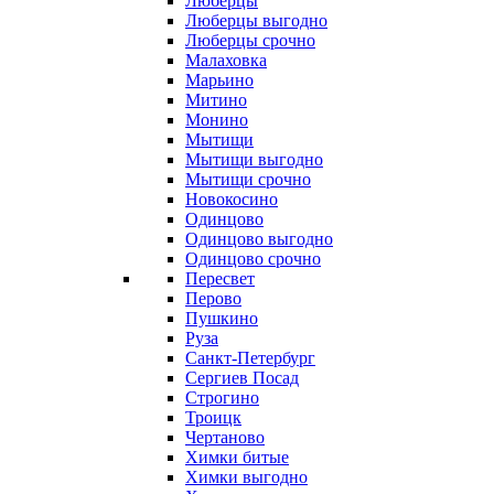
Люберцы
Люберцы выгодно
Люберцы срочно
Малаховка
Марьино
Митино
Монино
Мытищи
Мытищи выгодно
Мытищи срочно
Новокосино
Одинцово
Одинцово выгодно
Одинцово срочно
Пересвет
Перово
Пушкино
Руза
Санкт-Петербург
Сергиев Посад
Строгино
Троицк
Чертаново
Химки битые
Химки выгодно