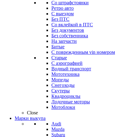
Со штрафстоянки
Ретро авто
С выездом
Без ПТС
Со вклейкой в ПТС
Без документов
Без собственника
На запчасти
Битые
С поврежденным vin номером
Старые
С аэрографией
Водный транспорт
Мототехника
Мопеды
Снегоходы
Скутеры
Квадроциклы
Лодочные моторы
Мотоблоки
Close
Марки выкупа
Audi
Mazda
Subaru