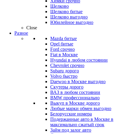
Химки срочно
Щелково
Щелково битые
Щелково выгодно
Юбилейное выгодно
Close
Разное
Mazda битые
Opel битые
Ford срочно
Fiat в Москве
Hyundai в любом состоянии
Chevrolet срочно
Subaru дорого
Volvo быстро
Daewoo в Москве выгодно
Скутеры дорого
ВАЗ в любом состоянии
BMW профессионально
Выкуп в Москве дорого
Любые марки обмен выгодно
Белорусские номера
Подержанные авто в Москве в
максимально сжатый срок
Займ под залог авто