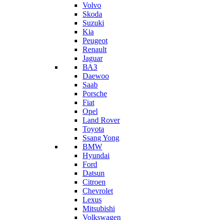
Volvo
Skoda
Suzuki
Kia
Peugeot
Renault
Jaguar
ВАЗ
Daewoo
Saab
Porsche
Fiat
Opel
Land Rover
Toyota
Ssang Yong
BMW
Hyundai
Ford
Datsun
Citroen
Chevrolet
Lexus
Mitsubishi
Volkswagen