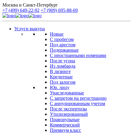
Москва и Санкт-Петербург
+7 (499) 649-22-92
+7 (909) 695-88-69
Услуги выкупа
Новые
С пробегом
Под арестом
Подержанные
С иностранными номерами
После угона
Из ломбарда
В лизинге
Кредитные
Под залогом
Юр. лицу
Унаследованные
С запретом на регистрацию
С аннулированным учетом
После экспертизы
Утилизированный
Праворульные
Коммерческий
Премиум класс