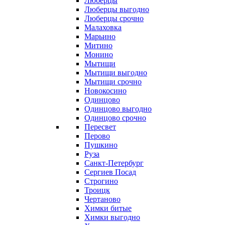
Люберцы
Люберцы выгодно
Люберцы срочно
Малаховка
Марьино
Митино
Монино
Мытищи
Мытищи выгодно
Мытищи срочно
Новокосино
Одинцово
Одинцово выгодно
Одинцово срочно
Пересвет
Перово
Пушкино
Руза
Санкт-Петербург
Сергиев Посад
Строгино
Троицк
Чертаново
Химки битые
Химки выгодно