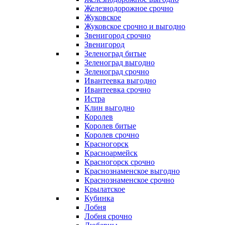
Железнодорожное срочно
Жуковское
Жуковское срочно и выгодно
Звенигород срочно
Звенигород
Зеленоград битые
Зеленоград выгодно
Зеленоград срочно
Ивантеевка выгодно
Ивантеевка срочно
Истра
Клин выгодно
Королев
Королев битые
Королев срочно
Красногорск
Красноармейск
Красногорск срочно
Краснознаменское выгодно
Краснознаменское срочно
Крылатское
Кубинка
Лобня
Лобня срочно