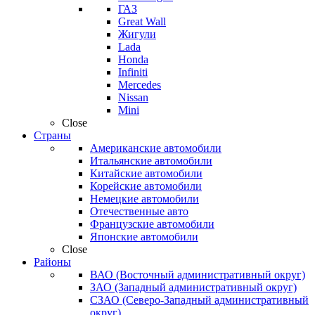
ГАЗ
Great Wall
Жигули
Lada
Honda
Infiniti
Mercedes
Nissan
Mini
Close
Страны
Американские автомобили
Итальянские автомобили
Китайские автомобили
Корейские автомобили
Немецкие автомобили
Отечественные авто
Французские автомобили
Японские автомобили
Close
Районы
ВАО (Восточный административный округ)
ЗАО (Западный административный округ)
СЗАО (Северо-Западный административный
округ)