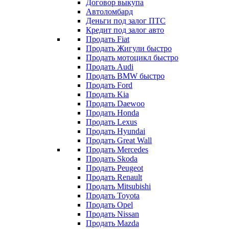
Договор выкупа
Автоломбард
Деньги под залог ПТС
Кредит под залог авто
Продать Fiat
Продать Жигули быстро
Продать мотоцикл быстро
Продать Audi
Продать BMW быстро
Продать Ford
Продать Kia
Продать Daewoo
Продать Honda
Продать Lexus
Продать Hyundai
Продать Great Wall
Продать Mercedes
Продать Skoda
Продать Peugeot
Продать Renault
Продать Mitsubishi
Продать Toyota
Продать Opel
Продать Nissan
Продать Mazda