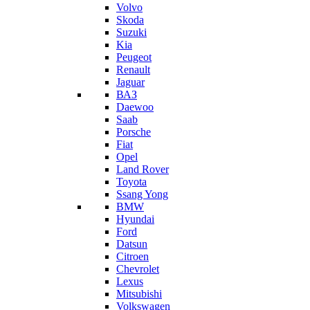
Volvo
Skoda
Suzuki
Kia
Peugeot
Renault
Jaguar
ВАЗ
Daewoo
Saab
Porsche
Fiat
Opel
Land Rover
Toyota
Ssang Yong
BMW
Hyundai
Ford
Datsun
Citroen
Chevrolet
Lexus
Mitsubishi
Volkswagen