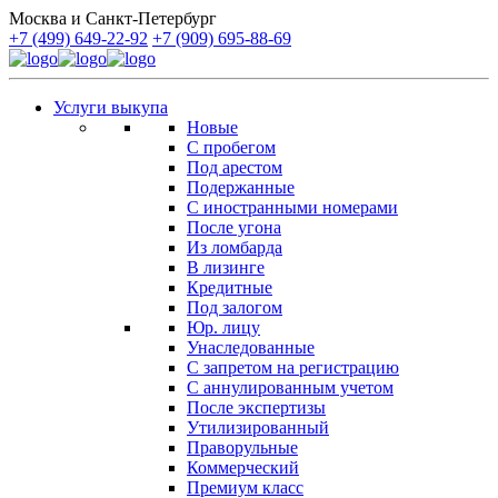
Москва и Санкт-Петербург
+7 (499) 649-22-92
+7 (909) 695-88-69
Услуги выкупа
Новые
С пробегом
Под арестом
Подержанные
С иностранными номерами
После угона
Из ломбарда
В лизинге
Кредитные
Под залогом
Юр. лицу
Унаследованные
С запретом на регистрацию
С аннулированным учетом
После экспертизы
Утилизированный
Праворульные
Коммерческий
Премиум класс