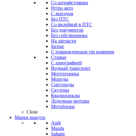
Со штрафстоянки
Ретро авто
С выездом
Без ПТС
Со вклейкой в ПТС
Без документов
Без собственника
На запчасти
Битые
С поврежденным vin номером
Старые
С аэрографией
Водный транспорт
Мототехника
Мопеды
Снегоходы
Скутеры
Квадроциклы
Лодочные моторы
Мотоблоки
Close
Марки выкупа
Audi
Mazda
Subaru