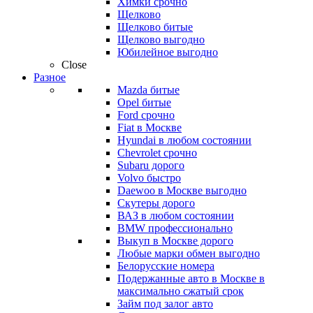
Химки срочно
Щелково
Щелково битые
Щелково выгодно
Юбилейное выгодно
Close
Разное
Mazda битые
Opel битые
Ford срочно
Fiat в Москве
Hyundai в любом состоянии
Chevrolet срочно
Subaru дорого
Volvo быстро
Daewoo в Москве выгодно
Скутеры дорого
ВАЗ в любом состоянии
BMW профессионально
Выкуп в Москве дорого
Любые марки обмен выгодно
Белорусские номера
Подержанные авто в Москве в
максимально сжатый срок
Займ под залог авто