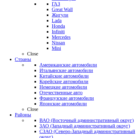
ГАЗ
Great Wall
Жигули
Lada
Honda
Infiniti
Mercedes
Nissan
Mini
Close
Страны
Американские автомобили
Итальянские автомобили
Китайские автомобили
Корейские автомобили
Немецкие автомобили
Отечественные авто
Французские автомобили
Японские автомобили
Close
Районы
ВАО (Восточный административный округ)
ЗАО (Западный административный округ)
СЗАО (Северо-Западный административный
округ)