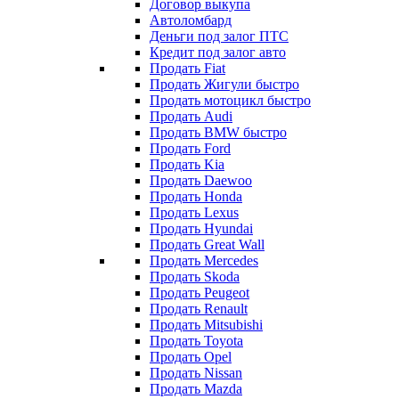
Договор выкупа
Автоломбард
Деньги под залог ПТС
Кредит под залог авто
Продать Fiat
Продать Жигули быстро
Продать мотоцикл быстро
Продать Audi
Продать BMW быстро
Продать Ford
Продать Kia
Продать Daewoo
Продать Honda
Продать Lexus
Продать Hyundai
Продать Great Wall
Продать Mercedes
Продать Skoda
Продать Peugeot
Продать Renault
Продать Mitsubishi
Продать Toyota
Продать Opel
Продать Nissan
Продать Mazda