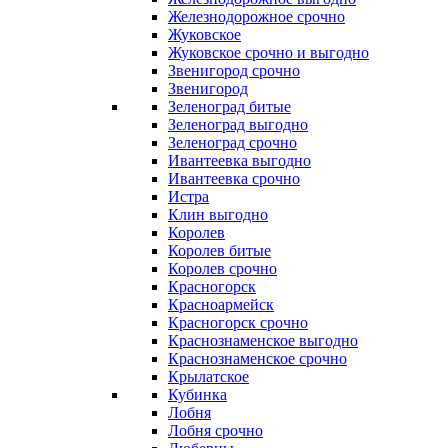
Железнодорожное срочно
Жуковское
Жуковское срочно и выгодно
Звенигород срочно
Звенигород
Зеленоград битые
Зеленоград выгодно
Зеленоград срочно
Ивантеевка выгодно
Ивантеевка срочно
Истра
Клин выгодно
Королев
Королев битые
Королев срочно
Красногорск
Красноармейск
Красногорск срочно
Краснознаменское выгодно
Краснознаменское срочно
Крылатское
Кубинка
Лобня
Лобня срочно