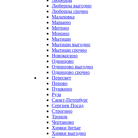
Люберцы
Люберцы выгодно
Люберцы срочно
Малаховка
Марьино
Митино
Монино
Мытищи
Мытищи выгодно
Мытищи срочно
Новокосино
Одинцово
Одинцово выгодно
Одинцово срочно
Пересвет
Перово
Пушкино
Руза
Санкт-Петербург
Сергиев Посад
Строгино
Троицк
Чертаново
Химки битые
Химки выгодно