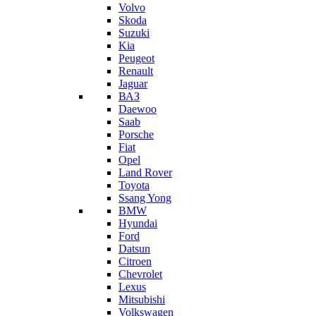
Volvo
Skoda
Suzuki
Kia
Peugeot
Renault
Jaguar
ВАЗ
Daewoo
Saab
Porsche
Fiat
Opel
Land Rover
Toyota
Ssang Yong
BMW
Hyundai
Ford
Datsun
Citroen
Chevrolet
Lexus
Mitsubishi
Volkswagen