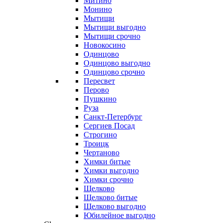
Митино
Монино
Мытищи
Мытищи выгодно
Мытищи срочно
Новокосино
Одинцово
Одинцово выгодно
Одинцово срочно
Пересвет
Перово
Пушкино
Руза
Санкт-Петербург
Сергиев Посад
Строгино
Троицк
Чертаново
Химки битые
Химки выгодно
Химки срочно
Щелково
Щелково битые
Щелково выгодно
Юбилейное выгодно