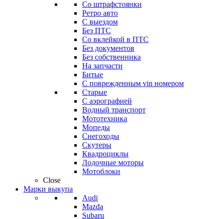
Со штрафстоянки
Ретро авто
С выездом
Без ПТС
Со вклейкой в ПТС
Без документов
Без собственника
На запчасти
Битые
С поврежденным vin номером
Старые
С аэрографией
Водный транспорт
Мототехника
Мопеды
Снегоходы
Скутеры
Квадроциклы
Лодочные моторы
Мотоблоки
Close
Марки выкупа
Audi
Mazda
Subaru