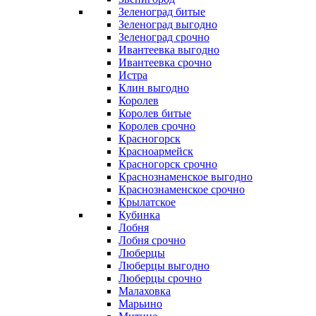
Зеленоград битые
Зеленоград выгодно
Зеленоград срочно
Ивантеевка выгодно
Ивантеевка срочно
Истра
Клин выгодно
Королев
Королев битые
Королев срочно
Красногорск
Красноармейск
Красногорск срочно
Краснознаменское выгодно
Краснознаменское срочно
Крылатское
Кубинка
Лобня
Лобня срочно
Люберцы
Люберцы выгодно
Люберцы срочно
Малаховка
Марьино