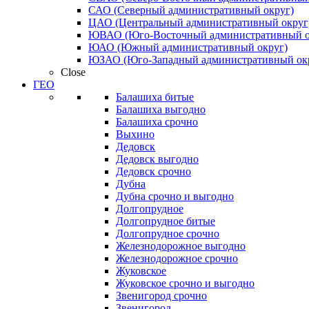
САО (Северный административный округ)
ЦАО (Центральный административный округ
ЮВАО (Юго-Восточный административный о
ЮАО (Южный административный округ)
ЮЗАО (Юго-Западный административный ок
Close
ГЕО
Балашиха битые
Балашиха выгодно
Балашиха срочно
Выхино
Дедовск
Дедовск выгодно
Дедовск срочно
Дубна
Дубна срочно и выгодно
Долгопрудное
Долгопрудное битые
Долгопрудное срочно
Железнодорожное выгодно
Железнодорожное срочно
Жуковское
Жуковское срочно и выгодно
Звенигород срочно
Звенигород