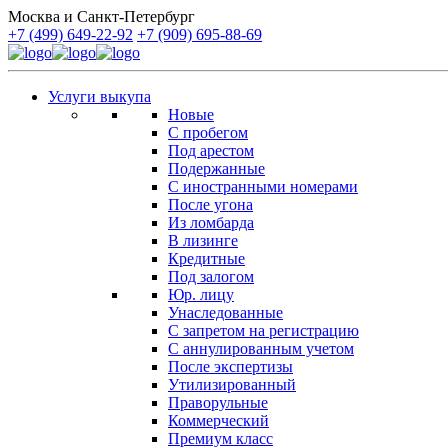
Москва и Санкт-Петербург
+7 (499) 649-22-92
+7 (909) 695-88-69
Услуги выкупа
Новые
С пробегом
Под арестом
Подержанные
С иностранными номерами
После угона
Из ломбарда
В лизинге
Кредитные
Под залогом
Юр. лицу
Унаследованные
С запретом на регистрацию
С аннулированным учетом
После экспертизы
Утилизированный
Праворульные
Коммерческий
Премиум класс