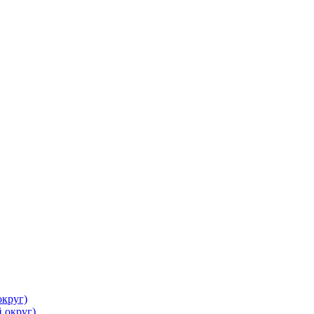
круг)
 округ)