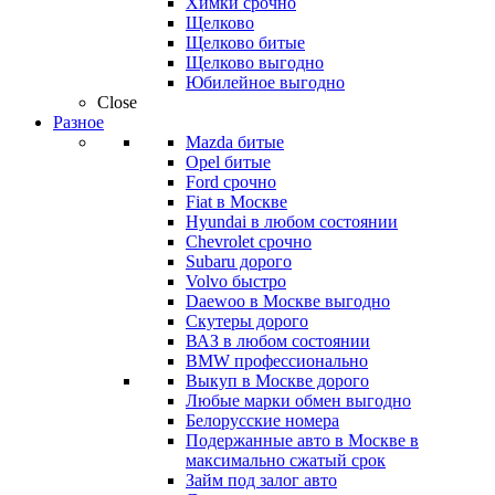
Химки срочно
Щелково
Щелково битые
Щелково выгодно
Юбилейное выгодно
Close
Разное
Mazda битые
Opel битые
Ford срочно
Fiat в Москве
Hyundai в любом состоянии
Chevrolet срочно
Subaru дорого
Volvo быстро
Daewoo в Москве выгодно
Скутеры дорого
ВАЗ в любом состоянии
BMW профессионально
Выкуп в Москве дорого
Любые марки обмен выгодно
Белорусские номера
Подержанные авто в Москве в
максимально сжатый срок
Займ под залог авто