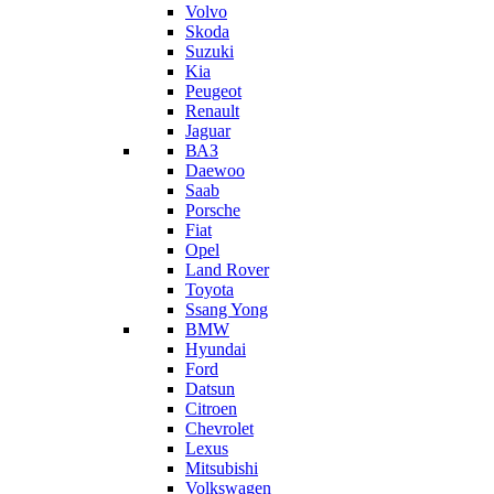
Volvo
Skoda
Suzuki
Kia
Peugeot
Renault
Jaguar
ВАЗ
Daewoo
Saab
Porsche
Fiat
Opel
Land Rover
Toyota
Ssang Yong
BMW
Hyundai
Ford
Datsun
Citroen
Chevrolet
Lexus
Mitsubishi
Volkswagen