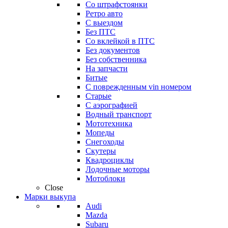
Со штрафстоянки
Ретро авто
С выездом
Без ПТС
Со вклейкой в ПТС
Без документов
Без собственника
На запчасти
Битые
С поврежденным vin номером
Старые
С аэрографией
Водный транспорт
Мототехника
Мопеды
Снегоходы
Скутеры
Квадроциклы
Лодочные моторы
Мотоблоки
Close
Марки выкупа
Audi
Mazda
Subaru