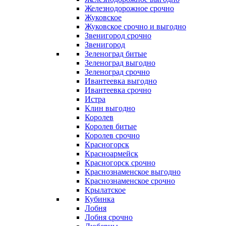
Железнодорожное срочно
Жуковское
Жуковское срочно и выгодно
Звенигород срочно
Звенигород
Зеленоград битые
Зеленоград выгодно
Зеленоград срочно
Ивантеевка выгодно
Ивантеевка срочно
Истра
Клин выгодно
Королев
Королев битые
Королев срочно
Красногорск
Красноармейск
Красногорск срочно
Краснознаменское выгодно
Краснознаменское срочно
Крылатское
Кубинка
Лобня
Лобня срочно