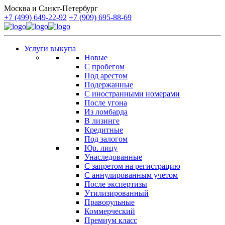
Москва и Санкт-Петербург
+7 (499) 649-22-92
+7 (909) 695-88-69
Услуги выкупа
Новые
С пробегом
Под арестом
Подержанные
С иностранными номерами
После угона
Из ломбарда
В лизинге
Кредитные
Под залогом
Юр. лицу
Унаследованные
С запретом на регистрацию
С аннулированным учетом
После экспертизы
Утилизированный
Праворульные
Коммерческий
Премиум класс