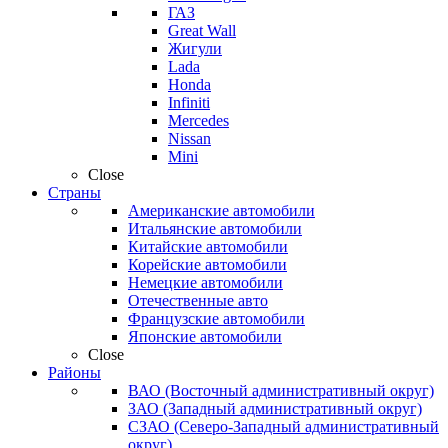
ГАЗ
Great Wall
Жигули
Lada
Honda
Infiniti
Mercedes
Nissan
Mini
Close
Страны
Американские автомобили
Итальянские автомобили
Китайские автомобили
Корейские автомобили
Немецкие автомобили
Отечественные авто
Французские автомобили
Японские автомобили
Close
Районы
ВАО (Восточный административный округ)
ЗАО (Западный административный округ)
СЗАО (Северо-Западный административный
округ)