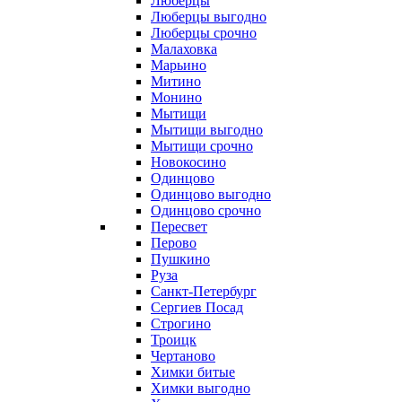
Люберцы
Люберцы выгодно
Люберцы срочно
Малаховка
Марьино
Митино
Монино
Мытищи
Мытищи выгодно
Мытищи срочно
Новокосино
Одинцово
Одинцово выгодно
Одинцово срочно
Пересвет
Перово
Пушкино
Руза
Санкт-Петербург
Сергиев Посад
Строгино
Троицк
Чертаново
Химки битые
Химки выгодно