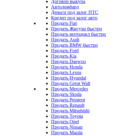
Договор выкупа
Автоломбард
Деньги под залог ПТС
Кредит под залог авто
Продать Fiat
Продать Жигули быстро
Продать мотоцикл быстро
Продать Audi
Продать BMW быстро
Продать Ford
Продать Kia
Продать Daewoo
Продать Honda
Продать Lexus
Продать Hyundai
Продать Great Wall
Продать Mercedes
Продать Skoda
Продать Peugeot
Продать Renault
Продать Mitsubishi
Продать Toyota
Продать Opel
Продать Nissan
Продать Mazda