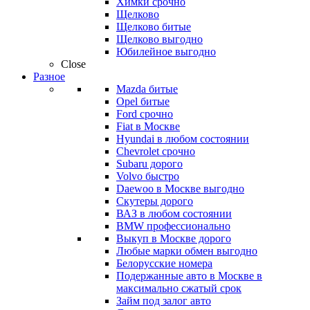
Химки срочно
Щелково
Щелково битые
Щелково выгодно
Юбилейное выгодно
Close
Разное
Mazda битые
Opel битые
Ford срочно
Fiat в Москве
Hyundai в любом состоянии
Chevrolet срочно
Subaru дорого
Volvo быстро
Daewoo в Москве выгодно
Скутеры дорого
ВАЗ в любом состоянии
BMW профессионально
Выкуп в Москве дорого
Любые марки обмен выгодно
Белорусские номера
Подержанные авто в Москве в
максимально сжатый срок
Займ под залог авто