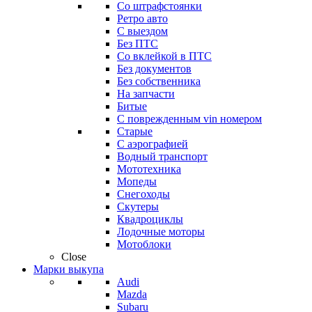
Со штрафстоянки
Ретро авто
С выездом
Без ПТС
Со вклейкой в ПТС
Без документов
Без собственника
На запчасти
Битые
С поврежденным vin номером
Старые
С аэрографией
Водный транспорт
Мототехника
Мопеды
Снегоходы
Скутеры
Квадроциклы
Лодочные моторы
Мотоблоки
Close
Марки выкупа
Audi
Mazda
Subaru