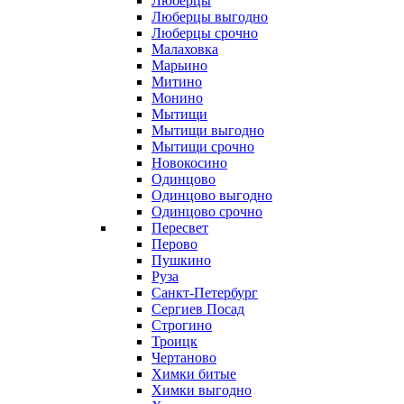
Люберцы
Люберцы выгодно
Люберцы срочно
Малаховка
Марьино
Митино
Монино
Мытищи
Мытищи выгодно
Мытищи срочно
Новокосино
Одинцово
Одинцово выгодно
Одинцово срочно
Пересвет
Перово
Пушкино
Руза
Санкт-Петербург
Сергиев Посад
Строгино
Троицк
Чертаново
Химки битые
Химки выгодно