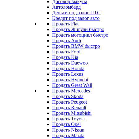
Договор выкупа
Автоломбард
Деньги под залог ПТС
Кредит под залог авто
Продать Fiat
Продать Жигули быстро
Продать мотоцикл быстро
Продать Audi
Продать BMW быстро
Продать Ford
Продать Kia
Продать Daewoo
Продать Honda
Продать Lexus
Продать Hyundai
Продать Great Wall
Продать Mercedes
Продать Skoda
Продать Peugeot
Продать Renault
Продать Mitsubishi
Продать Toyota
Продать Opel
Продать Nissan
Продать Mazda