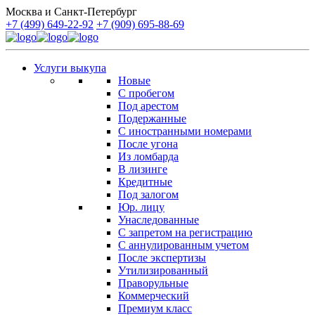
Москва и Санкт-Петербург
+7 (499) 649-22-92
+7 (909) 695-88-69
Услуги выкупа
Новые
С пробегом
Под арестом
Подержанные
С иностранными номерами
После угона
Из ломбарда
В лизинге
Кредитные
Под залогом
Юр. лицу
Унаследованные
С запретом на регистрацию
С аннулированным учетом
После экспертизы
Утилизированный
Праворульные
Коммерческий
Премиум класс