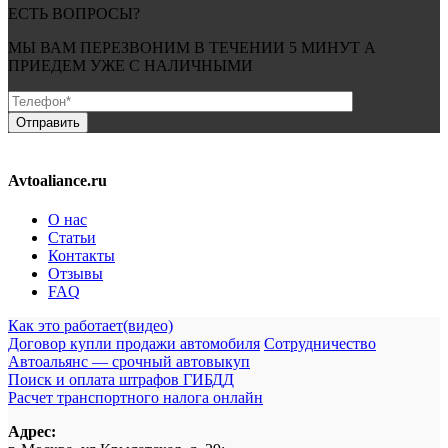
ЕСТЬ ВОПРОСЫ?
МЫ ВАМ ПЕРЕЗВОНИМ В ТЕЧЕНИИ
5 МИНУТ
А
ПРИЕДЕМ УЖЕ С
НАЛИЧНЫМИ
Avtoaliance.ru
О нас
Статьи
Контакты
Отзывы
FAQ
Как это работает(видео)
Договор купли продажи автомобиля
Сотрудничество
Автоальянс — срочный автовыкуп
Поиск и оплата штрафов ГИБДД
Расчет транспортного налога онлайн
Адрес: