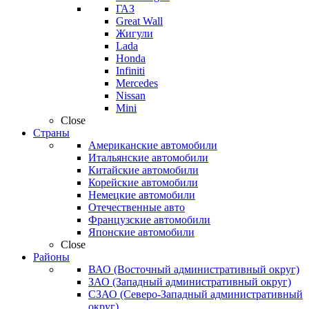
ГАЗ
Great Wall
Жигули
Lada
Honda
Infiniti
Mercedes
Nissan
Mini
Close
Страны
Американские автомобили
Итальянские автомобили
Китайские автомобили
Корейские автомобили
Немецкие автомобили
Отечественные авто
Французские автомобили
Японские автомобили
Close
Районы
ВАО (Восточный административный округ)
ЗАО (Западный административный округ)
СЗАО (Северо-Западный административный
округ)