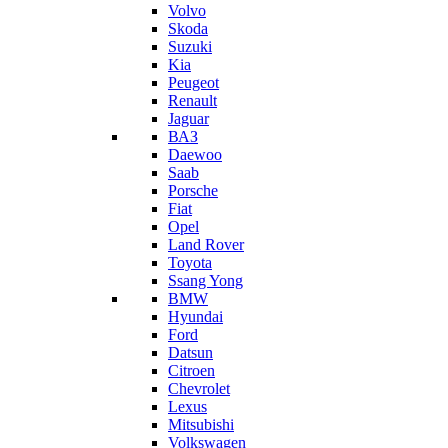
Volvo
Skoda
Suzuki
Kia
Peugeot
Renault
Jaguar
ВАЗ
Daewoo
Saab
Porsche
Fiat
Opel
Land Rover
Toyota
Ssang Yong
BMW
Hyundai
Ford
Datsun
Citroen
Chevrolet
Lexus
Mitsubishi
Volkswagen