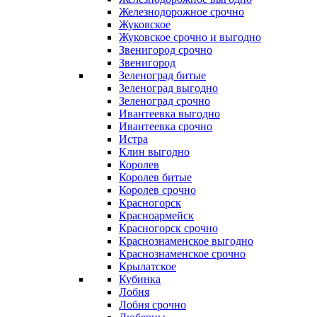
Железнодорожное срочно
Жуковское
Жуковское срочно и выгодно
Звенигород срочно
Звенигород
Зеленоград битые
Зеленоград выгодно
Зеленоград срочно
Ивантеевка выгодно
Ивантеевка срочно
Истра
Клин выгодно
Королев
Королев битые
Королев срочно
Красногорск
Красноармейск
Красногорск срочно
Краснознаменское выгодно
Краснознаменское срочно
Крылатское
Кубинка
Лобня
Лобня срочно