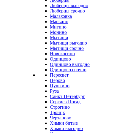
Люберцы
Люберцы выгодно
Люберцы срочно
Малаховка
Марьино
Митино
Монино
Мытищи
Мытищи выгодно
Мытищи срочно
Новокосино
Одинцово
Одинцово выгодно
Одинцово срочно
Пересвет
Перово
Пушкино
Руза
Санкт-Петербург
Сергиев Посад
Строгино
Троицк
Чертаново
Химки битые
Химки выгодно