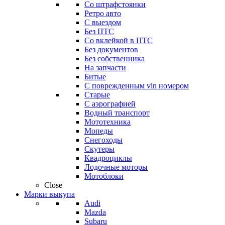
Со штрафстоянки
Ретро авто
С выездом
Без ПТС
Со вклейкой в ПТС
Без документов
Без собственника
На запчасти
Битые
С поврежденным vin номером
Старые
С аэрографией
Водный транспорт
Мототехника
Мопеды
Снегоходы
Скутеры
Квадроциклы
Лодочные моторы
Мотоблоки
Close
Марки выкупа
Audi
Mazda
Subaru