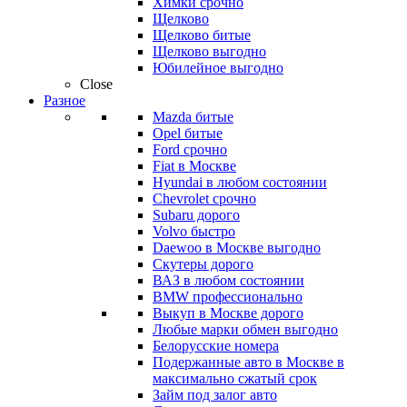
Химки срочно
Щелково
Щелково битые
Щелково выгодно
Юбилейное выгодно
Close
Разное
Mazda битые
Opel битые
Ford срочно
Fiat в Москве
Hyundai в любом состоянии
Chevrolet срочно
Subaru дорого
Volvo быстро
Daewoo в Москве выгодно
Скутеры дорого
ВАЗ в любом состоянии
BMW профессионально
Выкуп в Москве дорого
Любые марки обмен выгодно
Белорусские номера
Подержанные авто в Москве в
максимально сжатый срок
Займ под залог авто