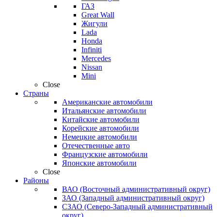
ГАЗ
Great Wall
Жигули
Lada
Honda
Infiniti
Mercedes
Nissan
Mini
Close
Страны
Американские автомобили
Итальянские автомобили
Китайские автомобили
Корейские автомобили
Немецкие автомобили
Отечественные авто
Французские автомобили
Японские автомобили
Close
Районы
ВАО (Восточный административный округ)
ЗАО (Западный административный округ)
СЗАО (Северо-Западный административный
округ)