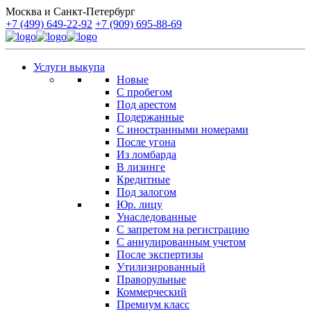
Москва и Санкт-Петербург
+7 (499) 649-22-92
+7 (909) 695-88-69
Услуги выкупа
Новые
С пробегом
Под арестом
Подержанные
С иностранными номерами
После угона
Из ломбарда
В лизинге
Кредитные
Под залогом
Юр. лицу
Унаследованные
С запретом на регистрацию
С аннулированным учетом
После экспертизы
Утилизированный
Праворульные
Коммерческий
Премиум класс