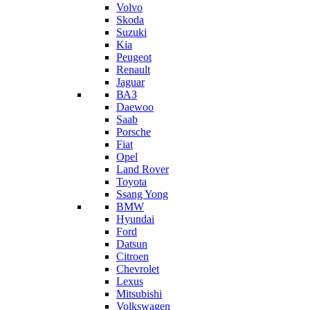
Volvo
Skoda
Suzuki
Kia
Peugeot
Renault
Jaguar
ВАЗ
Daewoo
Saab
Porsche
Fiat
Opel
Land Rover
Toyota
Ssang Yong
BMW
Hyundai
Ford
Datsun
Citroen
Chevrolet
Lexus
Mitsubishi
Volkswagen