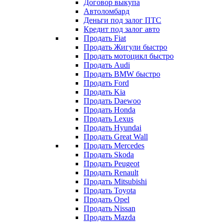
Договор выкупа
Автоломбард
Деньги под залог ПТС
Кредит под залог авто
Продать Fiat
Продать Жигули быстро
Продать мотоцикл быстро
Продать Audi
Продать BMW быстро
Продать Ford
Продать Kia
Продать Daewoo
Продать Honda
Продать Lexus
Продать Hyundai
Продать Great Wall
Продать Mercedes
Продать Skoda
Продать Peugeot
Продать Renault
Продать Mitsubishi
Продать Toyota
Продать Opel
Продать Nissan
Продать Mazda