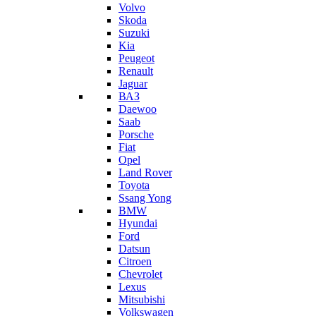
Volvo
Skoda
Suzuki
Kia
Peugeot
Renault
Jaguar
ВАЗ
Daewoo
Saab
Porsche
Fiat
Opel
Land Rover
Toyota
Ssang Yong
BMW
Hyundai
Ford
Datsun
Citroen
Chevrolet
Lexus
Mitsubishi
Volkswagen