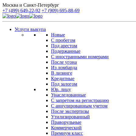
Москва и Санкт-Петербург
+7 (499) 649-22-92
+7 (909) 695-88-69
Услуги выкупа
Новые
С пробегом
Под арестом
Подержанные
С иностранными номерами
После угона
Из ломбарда
В лизинге
Кредитные
Под залогом
Юр. лицу
Унаследованные
С запретом на регистрацию
С аннулированным учетом
После экспертизы
Утилизированный
Праворульные
Коммерческий
Премиум класс