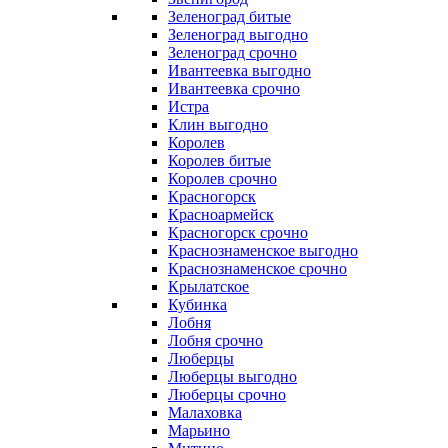
Зеленоград битые
Зеленоград выгодно
Зеленоград срочно
Ивантеевка выгодно
Ивантеевка срочно
Истра
Клин выгодно
Королев
Королев битые
Королев срочно
Красногорск
Красноармейск
Красногорск срочно
Краснознаменское выгодно
Краснознаменское срочно
Крылатское
Кубинка
Лобня
Лобня срочно
Люберцы
Люберцы выгодно
Люберцы срочно
Малаховка
Марьино