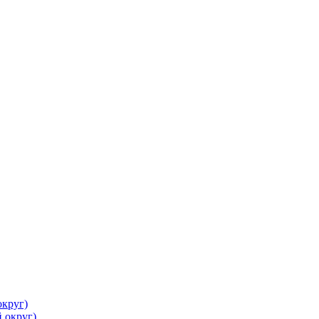
круг)
 округ)