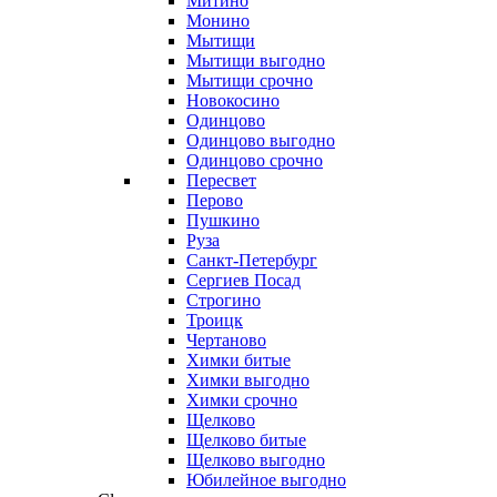
Митино
Монино
Мытищи
Мытищи выгодно
Мытищи срочно
Новокосино
Одинцово
Одинцово выгодно
Одинцово срочно
Пересвет
Перово
Пушкино
Руза
Санкт-Петербург
Сергиев Посад
Строгино
Троицк
Чертаново
Химки битые
Химки выгодно
Химки срочно
Щелково
Щелково битые
Щелково выгодно
Юбилейное выгодно