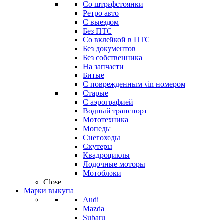
Со штрафстоянки
Ретро авто
С выездом
Без ПТС
Со вклейкой в ПТС
Без документов
Без собственника
На запчасти
Битые
С поврежденным vin номером
Старые
С аэрографией
Водный транспорт
Мототехника
Мопеды
Снегоходы
Скутеры
Квадроциклы
Лодочные моторы
Мотоблоки
Close
Марки выкупа
Audi
Mazda
Subaru