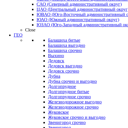
САО (Северный административный округ)
ЦАО (Центральный административный округ
ЮВАО (Юго-Восточный административный о
ЮАО (Южный административный округ)
ЮЗАО (Юго-Западный административный ок
Close
ГЕО
Балашиха битые
Балашиха выгодно
Балашиха срочно
Выхино
Дедовск
Дедовск выгодно
Дедовск срочно
Дубна
Дубна срочно и выгодно
Долгопрудное
Долгопрудное битые
Долгопрудное срочно
Железнодорожное выгодно
Железнодорожное срочно
Жуковское
Жуковское срочно и выгодно
Звенигород срочно
Звенигород