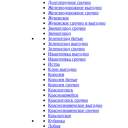
Долгопрудное срочно
Железнодорожное выгодно
Железнодорожное срочно
Жуковское
Жуковское срочно и выгодно
Звенигород срочно
Звенигород
Зеленоград битые
Зеленоград выгодно
Зеленоград срочно
Ивантеевка выгодно
Ивантеевка срочно
Истра
Клин выгодно
Королев
Королев битые
Королев срочно
Красногорск
Красноармейск
Красногорск срочно
Краснознаменское выгодно
Краснознаменское срочно
Крылатское
Кубинка
Лобня