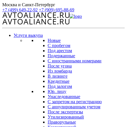
Москва и Санкт-Петербург
+7 (499) 649-22-92
+7 (909) 695-88-69
Услуги выкупа
Новые
С пробегом
Под арестом
Подержанные
С иностранными номерами
После угона
Из ломбарда
В лизинге
Кредитные
Под залогом
Юр. лицу
Унаследованные
С запретом на регистрацию
С аннулированным учетом
После экспертизы
Утилизированный
Праворульные