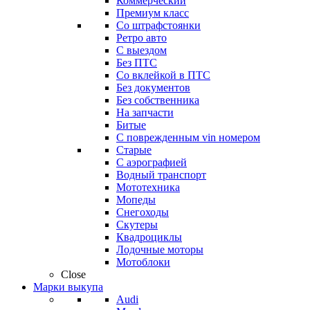
Коммерческий
Премиум класс
Со штрафстоянки
Ретро авто
С выездом
Без ПТС
Со вклейкой в ПТС
Без документов
Без собственника
На запчасти
Битые
С поврежденным vin номером
Старые
С аэрографией
Водный транспорт
Мототехника
Мопеды
Снегоходы
Скутеры
Квадроциклы
Лодочные моторы
Мотоблоки
Close
Марки выкупа
Audi