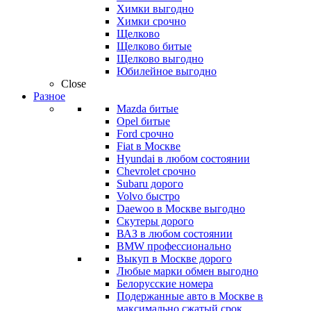
Химки выгодно
Химки срочно
Щелково
Щелково битые
Щелково выгодно
Юбилейное выгодно
Close
Разное
Mazda битые
Opel битые
Ford срочно
Fiat в Москве
Hyundai в любом состоянии
Chevrolet срочно
Subaru дорого
Volvo быстро
Daewoo в Москве выгодно
Скутеры дорого
ВАЗ в любом состоянии
BMW профессионально
Выкуп в Москве дорого
Любые марки обмен выгодно
Белорусские номера
Подержанные авто в Москве в
максимально сжатый срок