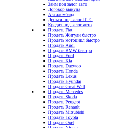
Займ под залог авто
Договор выкупа
Автоломбард
Деньги под залог ПТС
Кредит под залог авто
Продать Fiat
Продать Жигули быстро
Продать мотоцикл быстро
Продать Audi
Продать BMW быстро
Продать Ford
Продать Kia
Продать Daewoo
Продать Honda
Продать Lexus
Продать Hyundai
Продать Great Wall
Продать Mercedes
Продать Skoda
Продать Peugeot
Продать Renault
Продать Mitsubishi
Продать Toyota
Продать Opel
Продать Nissan