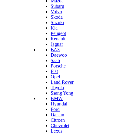
Mazda
Subaru
Volvo
Skoda
Suzuki
Kia
Peugeot
Renault
Jaguar
ВАЗ
Daewoo
Saab
Porsche
Fiat
Opel
Land Rover
Toyota
Ssang Yong
BMW
Hyundai
Ford
Datsun
Citroen
Chevrolet
Lexus