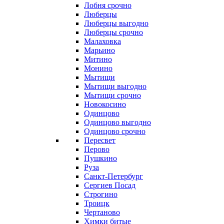
Лобня срочно
Люберцы
Люберцы выгодно
Люберцы срочно
Малаховка
Марьино
Митино
Монино
Мытищи
Мытищи выгодно
Мытищи срочно
Новокосино
Одинцово
Одинцово выгодно
Одинцово срочно
Пересвет
Перово
Пушкино
Руза
Санкт-Петербург
Сергиев Посад
Строгино
Троицк
Чертаново
Химки битые