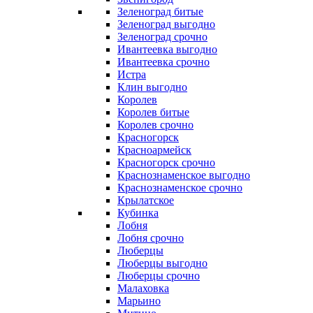
Зеленоград битые
Зеленоград выгодно
Зеленоград срочно
Ивантеевка выгодно
Ивантеевка срочно
Истра
Клин выгодно
Королев
Королев битые
Королев срочно
Красногорск
Красноармейск
Красногорск срочно
Краснознаменское выгодно
Краснознаменское срочно
Крылатское
Кубинка
Лобня
Лобня срочно
Люберцы
Люберцы выгодно
Люберцы срочно
Малаховка
Марьино