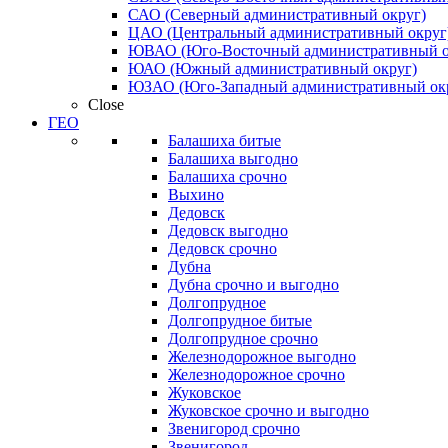
САО (Северный административный округ)
ЦАО (Центральный административный округ
ЮВАО (Юго-Восточный административный о
ЮАО (Южный административный округ)
ЮЗАО (Юго-Западный административный ок
Close
ГЕО
Балашиха битые
Балашиха выгодно
Балашиха срочно
Выхино
Дедовск
Дедовск выгодно
Дедовск срочно
Дубна
Дубна срочно и выгодно
Долгопрудное
Долгопрудное битые
Долгопрудное срочно
Железнодорожное выгодно
Железнодорожное срочно
Жуковское
Жуковское срочно и выгодно
Звенигород срочно
Звенигород