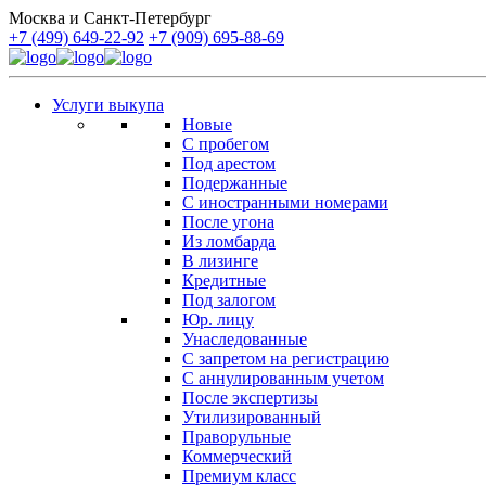
Москва и Санкт-Петербург
+7 (499) 649-22-92
+7 (909) 695-88-69
Услуги выкупа
Новые
С пробегом
Под арестом
Подержанные
С иностранными номерами
После угона
Из ломбарда
В лизинге
Кредитные
Под залогом
Юр. лицу
Унаследованные
С запретом на регистрацию
С аннулированным учетом
После экспертизы
Утилизированный
Праворульные
Коммерческий
Премиум класс