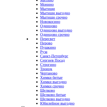
Митино
Монино
Мытищи
Мытищи выгодно
Мытищи срочно
Новокосино
Одинцово
Одинцово выгодно
Одинцово срочно
Пересвет
Перово
Пушкино
Руза
Санкт-Петербург
Сергиев Посад
Строгино
Троицк
Чертаново
Химки битые
Химки выгодно
Химки срочно
Щелково
Щелково битые
Щелково выгодно
Юбилейное выгодно