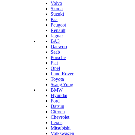
Volvo
Skoda
Suzuki
Kia
Peugeot
Renault
Jaguar
ВАЗ
Daewoo
Saab
Porsche
Fiat
Opel
Land Rover
Toyota
Ssang Yong
BMW
Hyundai
Ford
Datsun
Citroen
Chevrolet
Lexus
Mitsubishi
Volkswagen