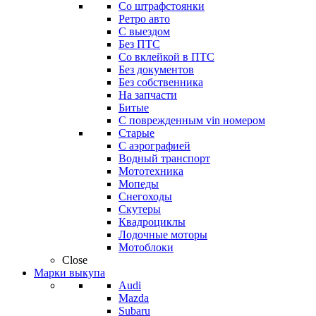
Со штрафстоянки
Ретро авто
С выездом
Без ПТС
Со вклейкой в ПТС
Без документов
Без собственника
На запчасти
Битые
С поврежденным vin номером
Старые
С аэрографией
Водный транспорт
Мототехника
Мопеды
Снегоходы
Скутеры
Квадроциклы
Лодочные моторы
Мотоблоки
Close
Марки выкупа
Audi
Mazda
Subaru