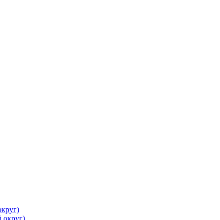
круг)
 округ)