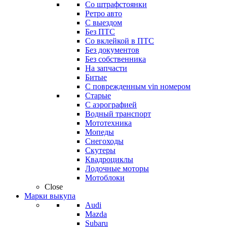
Со штрафстоянки
Ретро авто
С выездом
Без ПТС
Со вклейкой в ПТС
Без документов
Без собственника
На запчасти
Битые
С поврежденным vin номером
Старые
С аэрографией
Водный транспорт
Мототехника
Мопеды
Снегоходы
Скутеры
Квадроциклы
Лодочные моторы
Мотоблоки
Close
Марки выкупа
Audi
Mazda
Subaru