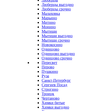
Люберцы
Люберцы выгодно
Люберцы срочно
Малаховка
Марьино
Митино
Монино
Мытищи
Мытищи выгодно
Мытищи срочно
Новокосино
Одинцово
Одинцово выгодно
Одинцово срочно
Пересвет
Перово
Пушкино
Руза
Санкт-Петербург
Сергиев Посад
Строгино
Троицк
Чертаново
Химки битые
Химки выгодно