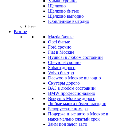
Химки срочно
Щелково
Щелково битые
Щелково выгодно
Юбилейное выгодно
Close
Разное
Mazda битые
Opel битые
Ford срочно
Fiat в Москве
Hyundai в любом состоянии
Chevrolet срочно
Subaru дорого
Volvo быстро
Daewoo в Москве выгодно
Скутеры дорого
ВАЗ в любом состоянии
BMW профессионально
Выкуп в Москве дорого
Любые марки обмен выгодно
Белорусские номера
Подержанные авто в Москве в
максимально сжатый срок
Займ под залог авто