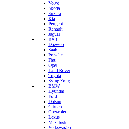
Volvo
Skoda
Suzuki
Kia
Peugeot
Renault
Jaguar
ВАЗ
Daewoo
Saab
Porsche
Fiat
Opel
Land Rover
Toyota
Ssang Yong
BMW
Hyundai
Ford
Datsun
Citroen
Chevrolet
Lexus
Mitsubishi
Volkswagen