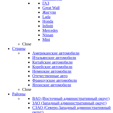
ГАЗ
Great Wall
Жигули
Lada
Honda
Infiniti
Mercedes
Nissan
Mini
Close
Страны
Американские автомобили
Итальянские автомобили
Китайские автомобили
Корейские автомобили
Немецкие автомобили
Отечественные авто
Французские автомобили
Японские автомобили
Close
Районы
ВАО (Восточный административный округ)
ЗАО (Западный административный округ)
СЗАО (Северо-Западный административный
округ)