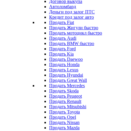
Договор выкупа
Автоломбард
Деньги под залог ПТС
Кредит под залог авто
Продать Fiat
Продать Жигули быстро
Продать мотоцикл быстро
Продать Audi
Продать BMW быстро
Продать Ford
Продать Kia
Продать Daewoo
Продать Honda
Продать Lexus
Продать Hyundai
Продать Great Wall
Продать Mercedes
Продать Skoda
Продать Peugeot
Продать Renault
Продать Mitsubishi
Продать Toyota
Продать Opel
Продать Nissan
Продать Mazda