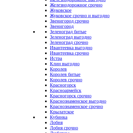
Железнодорожное срочно
Жуковское
Жуковское срочно и выгодно
Звенигород срочно
Звенигород
Зеленоград битые
Зеленоград выгодно
Зеленоград срочно
Ивантеевка выгодно
Ивантеевка срочно
Истра
Клин выгодно
Королев
Королев битые
Королев срочно
Красногорск
Красноармейск
Красногорск срочно
Краснознаменское выгодно
Краснознаменское срочно
Крылатское
Кубинка
Лобня
Лобня срочно