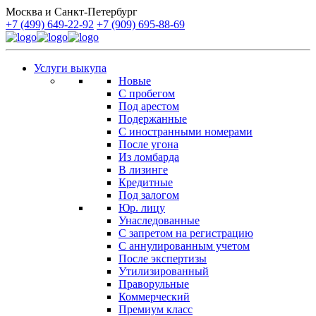
Москва и Санкт-Петербург
+7 (499) 649-22-92
+7 (909) 695-88-69
Услуги выкупа
Новые
С пробегом
Под арестом
Подержанные
С иностранными номерами
После угона
Из ломбарда
В лизинге
Кредитные
Под залогом
Юр. лицу
Унаследованные
С запретом на регистрацию
С аннулированным учетом
После экспертизы
Утилизированный
Праворульные
Коммерческий
Премиум класс