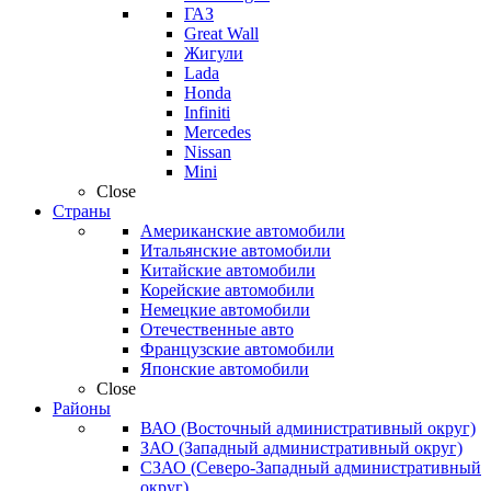
ГАЗ
Great Wall
Жигули
Lada
Honda
Infiniti
Mercedes
Nissan
Mini
Close
Страны
Американские автомобили
Итальянские автомобили
Китайские автомобили
Корейские автомобили
Немецкие автомобили
Отечественные авто
Французские автомобили
Японские автомобили
Close
Районы
ВАО (Восточный административный округ)
ЗАО (Западный административный округ)
СЗАО (Северо-Западный административный
округ)