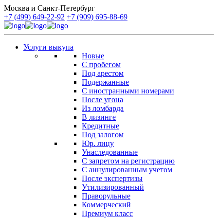
Москва и Санкт-Петербург
+7 (499) 649-22-92
+7 (909) 695-88-69
Услуги выкупа
Новые
С пробегом
Под арестом
Подержанные
С иностранными номерами
После угона
Из ломбарда
В лизинге
Кредитные
Под залогом
Юр. лицу
Унаследованные
С запретом на регистрацию
С аннулированным учетом
После экспертизы
Утилизированный
Праворульные
Коммерческий
Премиум класс