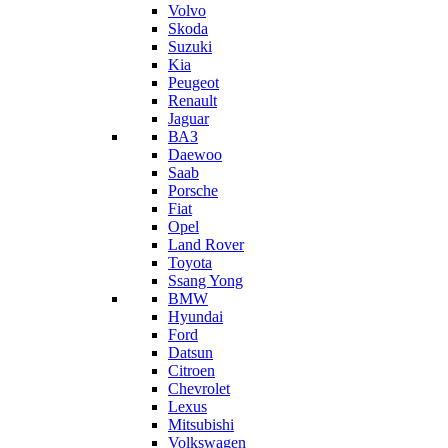
Volvo
Skoda
Suzuki
Kia
Peugeot
Renault
Jaguar
ВАЗ
Daewoo
Saab
Porsche
Fiat
Opel
Land Rover
Toyota
Ssang Yong
BMW
Hyundai
Ford
Datsun
Citroen
Chevrolet
Lexus
Mitsubishi
Volkswagen