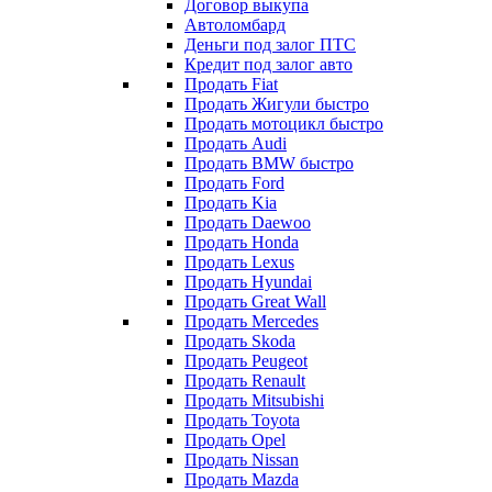
Договор выкупа
Автоломбард
Деньги под залог ПТС
Кредит под залог авто
Продать Fiat
Продать Жигули быстро
Продать мотоцикл быстро
Продать Audi
Продать BMW быстро
Продать Ford
Продать Kia
Продать Daewoo
Продать Honda
Продать Lexus
Продать Hyundai
Продать Great Wall
Продать Mercedes
Продать Skoda
Продать Peugeot
Продать Renault
Продать Mitsubishi
Продать Toyota
Продать Opel
Продать Nissan
Продать Mazda