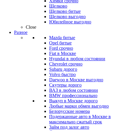
Химки срочно
Щелково
Щелково битые
Щелково выгодно
Юбилейное выгодно
Close
Разное
Mazda битые
Opel битые
Ford срочно
Fiat в Москве
Hyundai в любом состоянии
Chevrolet срочно
Subaru дорого
Volvo быстро
Daewoo в Москве выгодно
Скутеры дорого
ВАЗ в любом состоянии
BMW профессионально
Выкуп в Москве дорого
Любые марки обмен выгодно
Белорусские номера
Подержанные авто в Москве в
максимально сжатый срок
Займ под залог авто