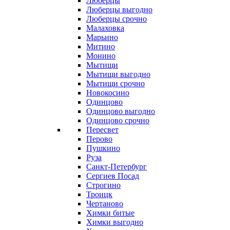
Люберцы
Люберцы выгодно
Люберцы срочно
Малаховка
Марьино
Митино
Монино
Мытищи
Мытищи выгодно
Мытищи срочно
Новокосино
Одинцово
Одинцово выгодно
Одинцово срочно
Пересвет
Перово
Пушкино
Руза
Санкт-Петербург
Сергиев Посад
Строгино
Троицк
Чертаново
Химки битые
Химки выгодно