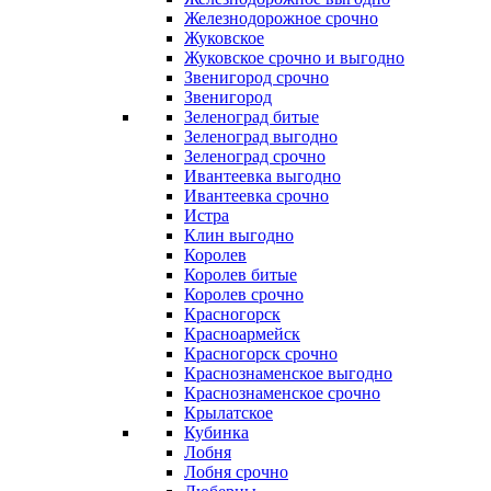
Железнодорожное срочно
Жуковское
Жуковское срочно и выгодно
Звенигород срочно
Звенигород
Зеленоград битые
Зеленоград выгодно
Зеленоград срочно
Ивантеевка выгодно
Ивантеевка срочно
Истра
Клин выгодно
Королев
Королев битые
Королев срочно
Красногорск
Красноармейск
Красногорск срочно
Краснознаменское выгодно
Краснознаменское срочно
Крылатское
Кубинка
Лобня
Лобня срочно