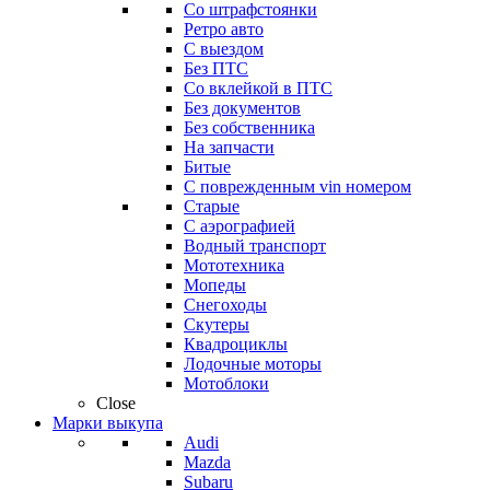
Со штрафстоянки
Ретро авто
С выездом
Без ПТС
Со вклейкой в ПТС
Без документов
Без собственника
На запчасти
Битые
С поврежденным vin номером
Старые
С аэрографией
Водный транспорт
Мототехника
Мопеды
Снегоходы
Скутеры
Квадроциклы
Лодочные моторы
Мотоблоки
Close
Марки выкупа
Audi
Mazda
Subaru