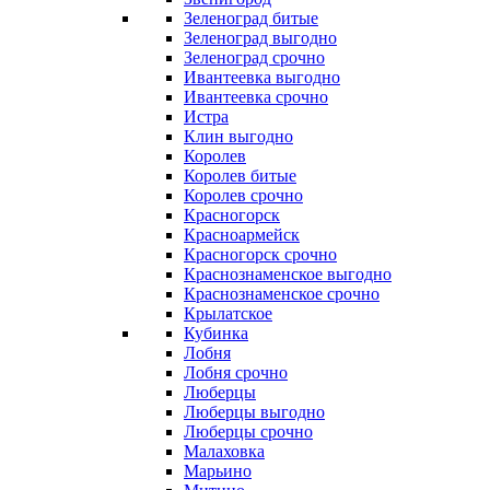
Зеленоград битые
Зеленоград выгодно
Зеленоград срочно
Ивантеевка выгодно
Ивантеевка срочно
Истра
Клин выгодно
Королев
Королев битые
Королев срочно
Красногорск
Красноармейск
Красногорск срочно
Краснознаменское выгодно
Краснознаменское срочно
Крылатское
Кубинка
Лобня
Лобня срочно
Люберцы
Люберцы выгодно
Люберцы срочно
Малаховка
Марьино