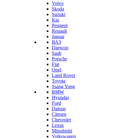
Volvo
Skoda
Suzuki
Kia
Peugeot
Renault
Jaguar
ВАЗ
Daewoo
Saab
Porsche
Fiat
Opel
Land Rover
Toyota
Ssang Yong
BMW
Hyundai
Ford
Datsun
Citroen
Chevrolet
Lexus
Mitsubishi
Volkswagen