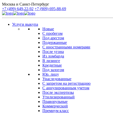
Москва и Санкт-Петербург
+7 (499) 649-22-92
+7 (909) 695-88-69
Услуги выкупа
Новые
С пробегом
Под арестом
Подержанные
С иностранными номерами
После угона
Из ломбарда
В лизинге
Кредитные
Под залогом
Юр. лицу
Унаследованные
С запретом на регистрацию
С аннулированным учетом
После экспертизы
Утилизированный
Праворульные
Коммерческий
Премиум класс