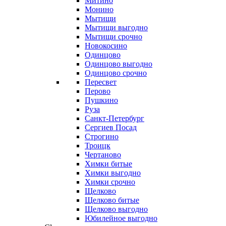
Митино
Монино
Мытищи
Мытищи выгодно
Мытищи срочно
Новокосино
Одинцово
Одинцово выгодно
Одинцово срочно
Пересвет
Перово
Пушкино
Руза
Санкт-Петербург
Сергиев Посад
Строгино
Троицк
Чертаново
Химки битые
Химки выгодно
Химки срочно
Щелково
Щелково битые
Щелково выгодно
Юбилейное выгодно