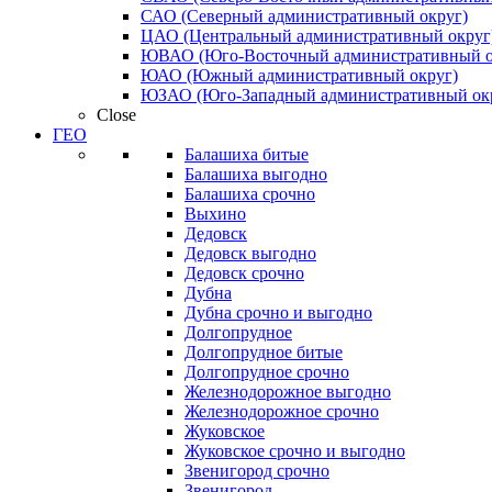
САО (Северный административный округ)
ЦАО (Центральный административный округ
ЮВАО (Юго-Восточный административный о
ЮАО (Южный административный округ)
ЮЗАО (Юго-Западный административный ок
Close
ГЕО
Балашиха битые
Балашиха выгодно
Балашиха срочно
Выхино
Дедовск
Дедовск выгодно
Дедовск срочно
Дубна
Дубна срочно и выгодно
Долгопрудное
Долгопрудное битые
Долгопрудное срочно
Железнодорожное выгодно
Железнодорожное срочно
Жуковское
Жуковское срочно и выгодно
Звенигород срочно
Звенигород