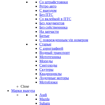
Со штрафстоянки
Ретро авто
С выездом
Без ПТС
Со вклейкой в ПТС
Без документов
Без собственника
На запчасти
Битые
С поврежденным vin номером
Старые
С аэрографией
Водный транспорт
Мототехника
Мопеды
Снегоходы
Скутеры
Квадроциклы
Лодочные моторы
Мотоблоки
Close
Марки выкупа
Audi
Mazda
Subaru