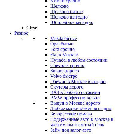
Химки срочно
Щелково
Щелково битые
Щелково выгодно
Юбилейное выгодно
Close
Разное
Mazda битые
Opel битые
Ford срочно
Fiat в Москве
Hyundai в любом состоянии
Chevrolet срочно
Subaru дорого
Volvo быстро
Daewoo в Москве выгодно
Скутеры дорого
ВАЗ в любом состоянии
BMW профессионально
Выкуп в Москве дорого
Любые марки обмен выгодно
Белорусские номера
Подержанные авто в Москве в
максимально сжатый срок
Займ под залог авто