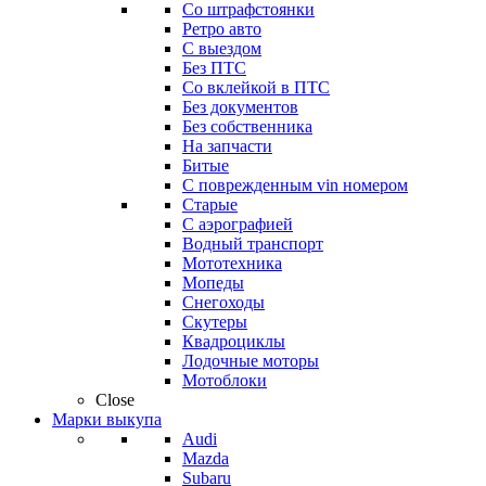
Со штрафстоянки
Ретро авто
С выездом
Без ПТС
Со вклейкой в ПТС
Без документов
Без собственника
На запчасти
Битые
С поврежденным vin номером
Старые
С аэрографией
Водный транспорт
Мототехника
Мопеды
Снегоходы
Скутеры
Квадроциклы
Лодочные моторы
Мотоблоки
Close
Марки выкупа
Audi
Mazda
Subaru