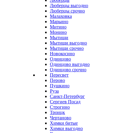
Люберцы
Люберцы выгодно
Люберцы срочно
Малаховка
Марьино
Митино
Монино
Мытищи
Мытищи выгодно
Мытищи срочно
Новокосино
Одинцово
Одинцово выгодно
Одинцово срочно
Пересвет
Перово
Пушкино
Руза
Санкт-Петербург
Сергиев Посад
Строгино
Троицк
Чертаново
Химки битые
Химки выгодно