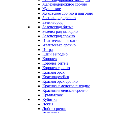
Железнодорожное срочно
Жуковское
Жуковское срочно и выгодно
Звенигород срочно
Звенигород
Зеленоград битые
Зеленоград выгодно
Зеленоград срочно
Ивантеевка выгодно
Ивантеевка срочно
Истра
Клин выгодно
Королев
Королев битые
Королев срочно
Красногорск
Красноармейск
Красногорск срочно
Краснознаменское выгодно
Краснознаменское срочно
Крылатское
Кубинка
Лобня
Лобня срочно