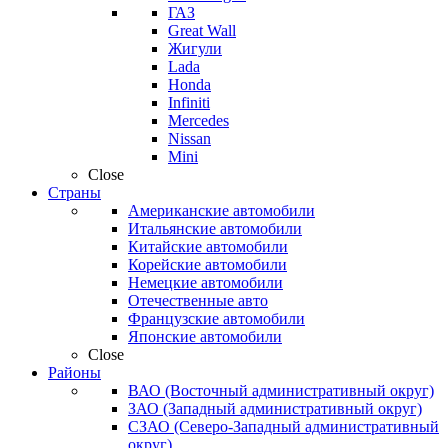
ГАЗ
Great Wall
Жигули
Lada
Honda
Infiniti
Mercedes
Nissan
Mini
Close
Страны
Американские автомобили
Итальянские автомобили
Китайские автомобили
Корейские автомобили
Немецкие автомобили
Отечественные авто
Французские автомобили
Японские автомобили
Close
Районы
ВАО (Восточный административный округ)
ЗАО (Западный административный округ)
СЗАО (Северо-Западный административный
округ)