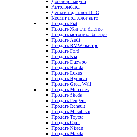
Договор выкупа
Автоломбард
Деньги под залог ПТС
Кредит под залог авто
Продать Fiat
Продать Жигули быстро
Продать мотоцикл быстро
Продать Audi
Продать BMW быстро
Продать Ford
Продать Kia
Продать Daewoo
Продать Honda
Продать Lexus
Продать Hyundai
Продать Great Wall
Продать Mercedes
Продать Skoda
Продать Peugeot
Продать Renault
Продать Mitsubishi
Продать Toyota
Продать Opel
Продать Nissan
Продать Mazda