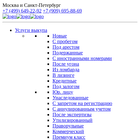
Москва и Санкт-Петербург
+7 (499) 649-22-92
+7 (909) 695-88-69
Услуги выкупа
Новые
С пробегом
Под арестом
Подержанные
С иностранными номерами
После угона
Из ломбарда
В лизинге
Кредитные
Под залогом
Юр. лицу
Унаследованные
С запретом на регистрацию
С аннулированным учетом
После экспертизы
Утилизированный
Праворульные
Коммерческий
Премиум класс