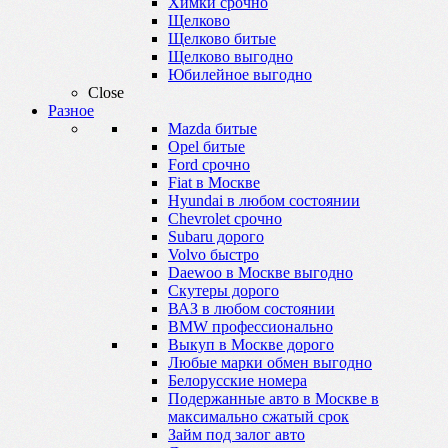
Химки срочно
Щелково
Щелково битые
Щелково выгодно
Юбилейное выгодно
Close
Разное
Mazda битые
Opel битые
Ford срочно
Fiat в Москве
Hyundai в любом состоянии
Chevrolet срочно
Subaru дорого
Volvo быстро
Daewoo в Москве выгодно
Скутеры дорого
ВАЗ в любом состоянии
BMW профессионально
Выкуп в Москве дорого
Любые марки обмен выгодно
Белорусские номера
Подержанные авто в Москве в
максимально сжатый срок
Займ под залог авто