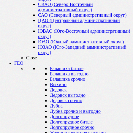
СВАО (Северо-Восточный
административный округ)
САО (Северный административный округ)
ЦАО (Центральный административный
округ)
ЮВАО (Юго-Восточный административный
округ)
ЮАО (Южный административный округ)
ЮЗАО (Юго-Западный административный
округ)
Close
ГЕО
Балашиха битые
Балашиха выгодно
Балашиха срочно
Выхино
Дедовск
Дедовск выгодно
Дедовск срочно
Дубна
Дубна срочно и выгодно
Долгопрудное
Долгопрудное битые
Долгопрудное срочно
Железнодорожное выгодно