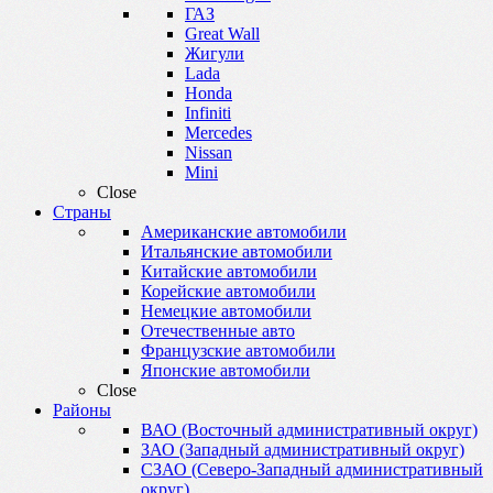
ГАЗ
Great Wall
Жигули
Lada
Honda
Infiniti
Mercedes
Nissan
Mini
Close
Страны
Американские автомобили
Итальянские автомобили
Китайские автомобили
Корейские автомобили
Немецкие автомобили
Отечественные авто
Французские автомобили
Японские автомобили
Close
Районы
ВАО (Восточный административный округ)
ЗАО (Западный административный округ)
СЗАО (Северо-Западный административный
округ)