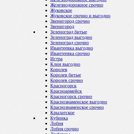
Железнодорожное срочно
Жуковское
Жуковское срочно и выгодно
Звенигород срочно
Звенигород
Зеленоград битые
Зеленоград выгодно
Зеленоград срочно
Ивантеевка выгодно
Ивантеевка срочно
Истра
Клин выгодно
Королев
Королев битые
Королев срочно
Красногорск
Красноармейск
Красногорск срочно
Краснознаменское выгодно
Краснознаменское срочно
Крылатское
Кубинка
Лобня
Лобня срочно