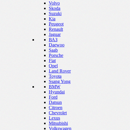
Volvo
Skoda
Suzuki
Kia
Peugeot
Renault
Jaguar
ВАЗ
Daewoo
Saab
Porsche
Fiat
Opel
Land Rover
Toyota
Ssang Yong
BMW
Hyundai
Ford
Datsun
Citroen
Chevrolet
Lexus
Mitsubishi
Volkswagen