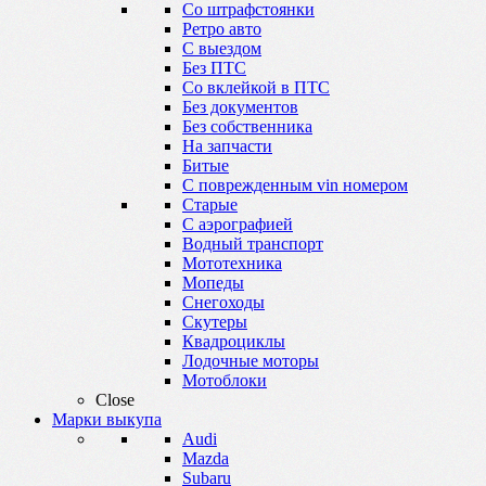
Со штрафстоянки
Ретро авто
С выездом
Без ПТС
Со вклейкой в ПТС
Без документов
Без собственника
На запчасти
Битые
С поврежденным vin номером
Старые
С аэрографией
Водный транспорт
Мототехника
Мопеды
Снегоходы
Скутеры
Квадроциклы
Лодочные моторы
Мотоблоки
Close
Марки выкупа
Audi
Mazda
Subaru