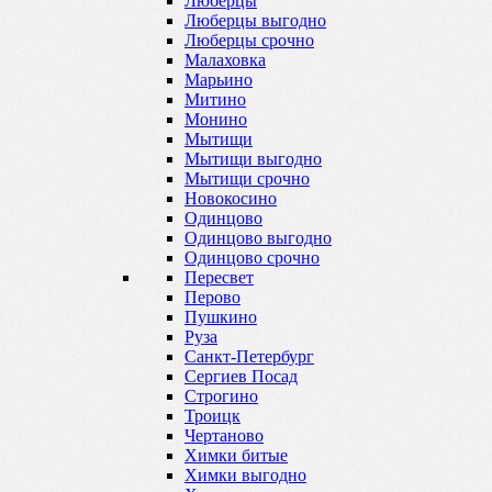
Люберцы
Люберцы выгодно
Люберцы срочно
Малаховка
Марьино
Митино
Монино
Мытищи
Мытищи выгодно
Мытищи срочно
Новокосино
Одинцово
Одинцово выгодно
Одинцово срочно
Пересвет
Перово
Пушкино
Руза
Санкт-Петербург
Сергиев Посад
Строгино
Троицк
Чертаново
Химки битые
Химки выгодно