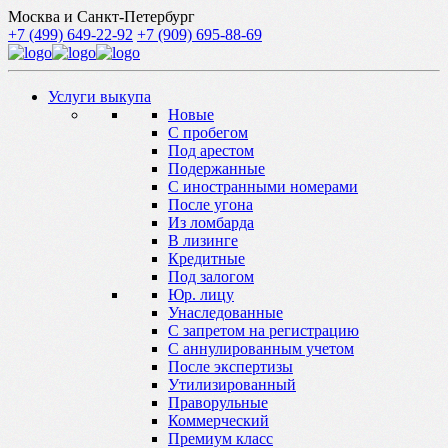
Москва и Санкт-Петербург
+7 (499) 649-22-92
+7 (909) 695-88-69
Услуги выкупа
Новые
С пробегом
Под арестом
Подержанные
С иностранными номерами
После угона
Из ломбарда
В лизинге
Кредитные
Под залогом
Юр. лицу
Унаследованные
С запретом на регистрацию
С аннулированным учетом
После экспертизы
Утилизированный
Праворульные
Коммерческий
Премиум класс