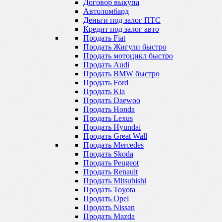
Договор выкупа
Автоломбард
Деньги под залог ПТС
Кредит под залог авто
Продать Fiat
Продать Жигули быстро
Продать мотоцикл быстро
Продать Audi
Продать BMW быстро
Продать Ford
Продать Kia
Продать Daewoo
Продать Honda
Продать Lexus
Продать Hyundai
Продать Great Wall
Продать Mercedes
Продать Skoda
Продать Peugeot
Продать Renault
Продать Mitsubishi
Продать Toyota
Продать Opel
Продать Nissan
Продать Mazda