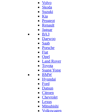
Volvo
Skoda
Suzuki
Kia
Peugeot
Renault
Jaguar
ВАЗ
Daewoo
Saab
Porsche
Fiat
Opel
Land Rover
Toyota
Ssang Yong
BMW
Hyundai
Ford
Datsun
Citroen
Chevrolet
Lexus
Mitsubishi
Volkswagen