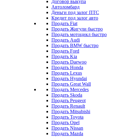
Договор выкупа
Автоломбард
Деньги под залог ПТС
Кредит под залог авто
Продать Fiat
Продать Жигули быстро
Продать мотоцикл быстро
Продать Audi
Продать BMW быстро
Продать Ford
Продать Kia
Продать Daewoo
Продать Honda
Продать Lexus
Продать Hyundai
Продать Great Wall
Продать Mercedes
Продать Skoda
Продать Peugeot
Продать Renault
Продать Mitsubishi
Продать Toyota
Продать Opel
Продать Nissan
Продать Mazda