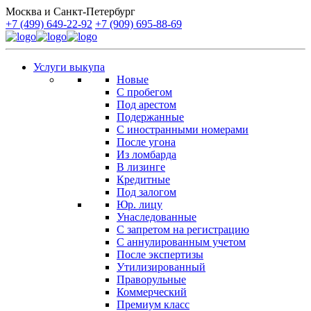
Москва и Санкт-Петербург
+7 (499) 649-22-92
+7 (909) 695-88-69
Услуги выкупа
Новые
С пробегом
Под арестом
Подержанные
С иностранными номерами
После угона
Из ломбарда
В лизинге
Кредитные
Под залогом
Юр. лицу
Унаследованные
С запретом на регистрацию
С аннулированным учетом
После экспертизы
Утилизированный
Праворульные
Коммерческий
Премиум класс