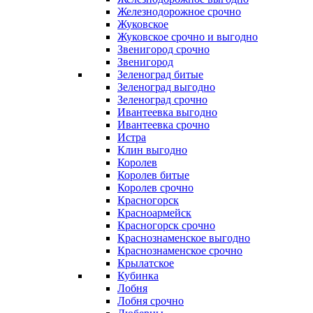
Железнодорожное срочно
Жуковское
Жуковское срочно и выгодно
Звенигород срочно
Звенигород
Зеленоград битые
Зеленоград выгодно
Зеленоград срочно
Ивантеевка выгодно
Ивантеевка срочно
Истра
Клин выгодно
Королев
Королев битые
Королев срочно
Красногорск
Красноармейск
Красногорск срочно
Краснознаменское выгодно
Краснознаменское срочно
Крылатское
Кубинка
Лобня
Лобня срочно