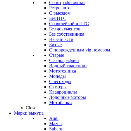
Со штрафстоянки
Ретро авто
С выездом
Без ПТС
Со вклейкой в ПТС
Без документов
Без собственника
На запчасти
Битые
С поврежденным vin номером
Старые
С аэрографией
Водный транспорт
Мототехника
Мопеды
Снегоходы
Скутеры
Квадроциклы
Лодочные моторы
Мотоблоки
Close
Марки выкупа
Audi
Mazda
Subaru