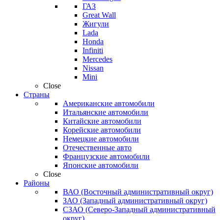
ГАЗ
Great Wall
Жигули
Lada
Honda
Infiniti
Mercedes
Nissan
Mini
Close
Страны
Американские автомобили
Итальянские автомобили
Китайские автомобили
Корейские автомобили
Немецкие автомобили
Отечественные авто
Французские автомобили
Японские автомобили
Close
Районы
ВАО (Восточный административный округ)
ЗАО (Западный административный округ)
СЗАО (Северо-Западный административный
округ)