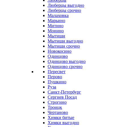
Люберцы
Люберцы выгодно
Люберцы срочно
Малаховка
Марьино
Митино
Монино
Мытищи
Мытищи выгодно
Мытищи срочно
Новокосино
Одинцово
Одинцово выгодно
Одинцово срочно
Пересвет
Перово
Пушкино
Руза
Санкт-Петербург
Сергиев Посад
Строгино
Троицк
Чертаново
Химки битые
Химки выгодно