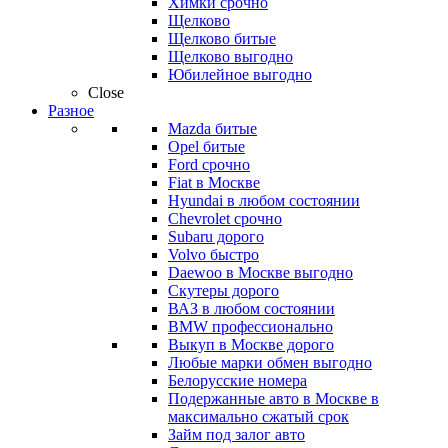
Химки срочно
Щелково
Щелково битые
Щелково выгодно
Юбилейное выгодно
Close
Разное
Mazda битые
Opel битые
Ford срочно
Fiat в Москве
Hyundai в любом состоянии
Chevrolet срочно
Subaru дорого
Volvo быстро
Daewoo в Москве выгодно
Скутеры дорого
ВАЗ в любом состоянии
BMW профессионально
Выкуп в Москве дорого
Любые марки обмен выгодно
Белорусские номера
Подержанные авто в Москве в
максимально сжатый срок
Займ под залог авто