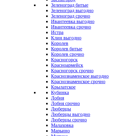
Зеленоград битые
Зеленоград выгодно
Зеленоград срочно
Ивантеевка выгодно
Ивантеевка срочно
Истра
Клин выгодно
Королев
Королев битые
Королев срочно
Красногорск
Красноармейск
Красногорск срочно
Краснознаменское выгодно
Краснознаменское срочно
Крылатское
Кубинка
Лобня
Лобня срочно
Люберцы
Люберцы выгодно
Люберцы срочно
Малаховка
Марьино