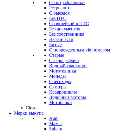
Со штрафстоянки
Ретро авто
С выездом
Без ПТС
Со вклейкой в ПТС
Без документов
Без собственника
На запчасти
Битые
С поврежденным vin номером
Старые
С аэрографией
Водный транспорт
Мототехника
Мопеды
Снегоходы
Скутеры
Квадроциклы
Лодочные моторы
Мотоблоки
Close
Марки выкупа
Audi
Mazda
Subaru