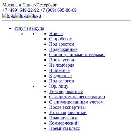
Москва и Санкт-Петербург
+7 (499) 649-22-92
+7 (909) 695-88-69
Услуги выкупа
Новые
С пробегом
Под арестом
Подержанные
С иностранными номерами
После угона
Из ломбарда
В лизинге
Кредитные
Под залогом
Юр. лицу
Унаследованные
С запретом на регистрацию
С аннулированным учетом
После экспертизы
Утилизированный
Праворульные
Коммерческий
Премиум класс