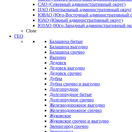
САО (Северный административный округ)
ЦАО (Центральный административный округ
ЮВАО (Юго-Восточный административный о
ЮАО (Южный административный округ)
ЮЗАО (Юго-Западный административный ок
Close
ГЕО
Балашиха битые
Балашиха выгодно
Балашиха срочно
Выхино
Дедовск
Дедовск выгодно
Дедовск срочно
Дубна
Дубна срочно и выгодно
Долгопрудное
Долгопрудное битые
Долгопрудное срочно
Железнодорожное выгодно
Железнодорожное срочно
Жуковское
Жуковское срочно и выгодно
Звенигород срочно
Звенигород