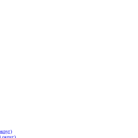
круг)
 округ)