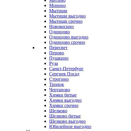
Митино
Монино
Мытищи
Мытищи выгодно
Мытищи срочно
Новокосино
Одинцово
Одинцово выгодно
Одинцово срочно
Пересвет
Перово
Пушкино
Руза
Санкт-Петербург
Сергиев Посад
Строгино
Троицк
Чертаново
Химки битые
Химки выгодно
Химки срочно
Щелково
Щелково битые
Щелково выгодно
Юбилейное выгодно