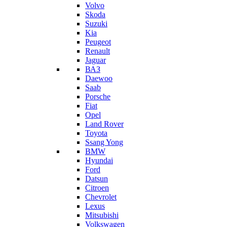
Volvo
Skoda
Suzuki
Kia
Peugeot
Renault
Jaguar
ВАЗ
Daewoo
Saab
Porsche
Fiat
Opel
Land Rover
Toyota
Ssang Yong
BMW
Hyundai
Ford
Datsun
Citroen
Chevrolet
Lexus
Mitsubishi
Volkswagen